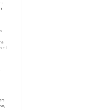
che
ma
na
che
 e il
.
lare
aso,