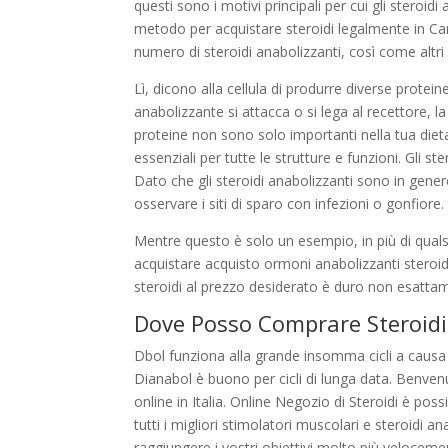
questi sono i motivi principali per cui gli steroid
metodo per acquistare steroidi legalmente in Cam
numero di steroidi anabolizzanti, così come altri
Lì, dicono alla cellula di produrre diverse prote
anabolizzante si attacca o si lega al recettore, 
proteine non sono solo importanti nella tua dieta
essenziali per tutte le strutture e funzioni. Gli s
Dato che gli steroidi anabolizzanti sono in gener
osservare i siti di sparo con infezioni o gonfiore.
Mentre questo è solo un esempio, in più di qual
acquistare acquisto ormoni anabolizzanti steroidi 
steroidi al prezzo desiderato è duro non esattamen
Dove Posso Comprare Steroid
Dbol funziona alla grande insomma cicli a causa 
Dianabol è buono per cicli di lunga data. Benvenu
online in Italia. Online Negozio di Steroidi è poss
tutti i migliori stimolatori muscolari e steroidi a
raggiungere i vostri obiettivi molto più veloceme