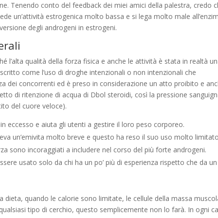
mane. Tenendo conto del feedback dei miei amici della palestra, credo 
siede un’attività estrogenica molto bassa e si lega molto male all’enzi
versione degli androgeni in estrogeni.
erali
l’alta qualità della forza fisica e anche le attività è stata in realtà u
escritto come l’uso di droghe intenzionali o non intenzionali che
a dei concorrenti ed è preso in considerazione un atto proibito e an
o di ritenzione di acqua di Dbol steroidi, così la pressione sanguigna
ito del cuore veloce).
n eccesso e aiuta gli utenti a gestire il loro peso corporeo.
veva un’emivita molto breve e questo ha reso il suo uso molto limitato
 sono incoraggiati a includere nel corso del più forte androgeni.
ssere usato solo da chi ha un po’ più di esperienza rispetto che da un
a dieta, quando le calorie sono limitate, le cellule della massa musco
 qualsiasi tipo di cerchio, questo semplicemente non lo farà. In ogni c