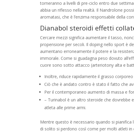
torneranno a livelli di pre-ciclo entro due setti
abbia un riflesso nella realtà. Il Nandrolone pos
aromatasi, che è l’enzima responsabile della con
Dianabol steroidi effetti collat
Cercare mezzi significa aumentare il tasso, nonché 
propensione per secoli. Il doping nello sport è d
aumentano erroneamente il potere e la resistenz
immorale. Come si guadagna peso dovuto all’effett
cuore sono sotto attacco (arteriotony alta e batt
Inoltre, riduce rapidamente il grasso corporeo i
Ciò che è andato contro è stato il fatto che a
Per il contemporaneo aumento di massa e forza
– Turinabol è un altro steroide che dovrebbe e
atleta alle prime armi.
Mentre questo è necessario quando si pianifica l
di solito si perdono così come per molti atleti in