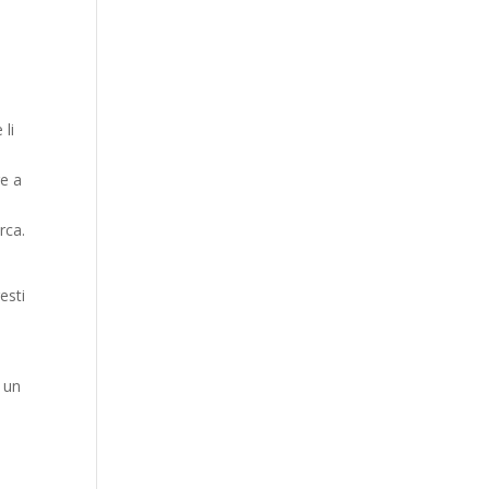
 li
re a
rca.
esti
o un