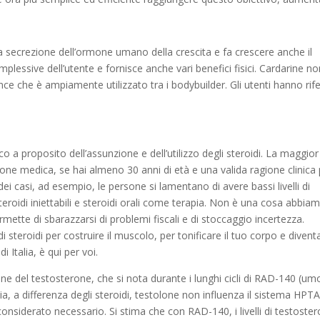
ecrezione dell’ormone umano della crescita e fa crescere anche il
mplessive dell’utente e fornisce anche vari benefici fisici. Cardarine no
e che è ampiamente utilizzato tra i bodybuilder. Gli utenti hanno rife
 a proposito dell’assunzione e dell’utilizzo degli steroidi. La maggior
zione medica, se hai almeno 30 anni di età e una valida ragione clinica
dei casi, ad esempio, le persone si lamentano di avere bassi livelli di
oidi iniettabili e steroidi orali come terapia. Non è una cosa abbia
mette di sbarazzarsi di problemi fiscali e di stoccaggio incertezza.
 steroidi per costruire il muscolo, per tonificare il tuo corpo e divent
Italia, è qui per voi.
sione del testosterone, che si nota durante i lunghi cicli di RAD-140 (um
ia, a differenza degli steroidi, testolone non influenza il sistema HPT
onsiderato necessario. Si stima che con RAD-140, i livelli di testoste