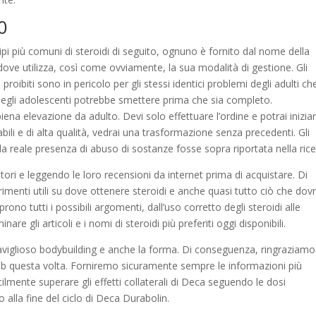
50
pi più comuni di steroidi di seguito, ognuno è fornito dal nome della
e utilizza, così come ovviamente, la sua modalità di gestione. Gli
oibiti sono in pericolo per gli stessi identici problemi degli adulti che
 negli adolescenti potrebbe smettere prima che sia completo.
na elevazione da adulto. Devi solo effettuare l’ordine e potrai inizia
abili e di alta qualità, vedrai una trasformazione senza precedenti. Gli
 la reale presenza di abuso di sostanze fosse sopra riportata nella rice
nditori e leggendo le loro recensioni da internet prima di acquistare. Di
menti utili su dove ottenere steroidi e anche quasi tutto ciò che dovr
rono tutti i possibili argomenti, dall’uso corretto degli steroidi alle
are gli articoli e i nomi di steroidi più preferiti oggi disponibili.
meraviglioso bodybuilding e anche la forma. Di conseguenza, ringraziam
Web questa volta. Forniremo sicuramente sempre le informazioni più
cilmente superare gli effetti collaterali di Deca seguendo le dosi
alla fine del ciclo di Deca Durabolin.