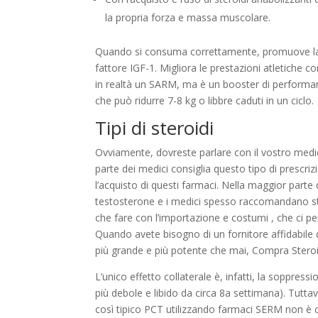
la propria forza e massa muscolare.
Quando si consuma correttamente, promuove la s
fattore IGF-1. Migliora le prestazioni atletiche co
in realtà un SARM, ma è un booster di performanc
che può ridurre 7-8 kg o libbre caduti in un ciclo.
Tipi di steroidi
Ovviamente, dovreste parlare con il vostro medico
parte dei medici consiglia questo tipo di prescri
l’acquisto di questi farmaci. Nella maggior parte 
testosterone e i medici spesso raccomandano ster
che fare con l’importazione e costumi , che ci per
Quando avete bisogno di un fornitore affidabile di
più grande e più potente che mai, Compra Steroidi 
L’unico effetto collaterale è, infatti, la soppres
più debole e libido da circa 8a settimana). Tuttav
così tipico PCT utilizzando farmaci SERM non è c