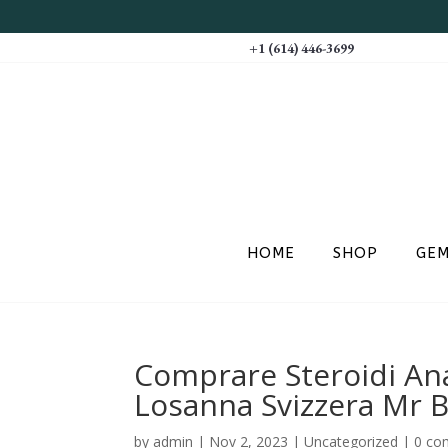
+1 (614) 446-3699
HOME
SHOP
GE
Comprare Steroidi Anab
Losanna Svizzera Mr 
by
admin
|
Nov 2, 2023
|
Uncategorized
|
0 co