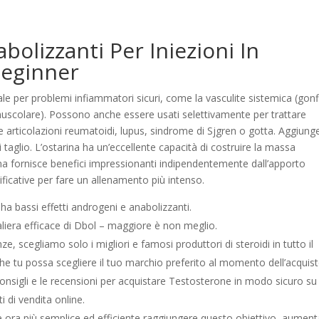
olizzanti Per Iniezioni In
Beginner
le per problemi infiammatori sicuri, come la vasculite sistemica (gonf
a muscolare). Possono anche essere usati selettivamente per trattare
articolazioni reumatoidi, lupus, sindrome di Sjgren o gotta. Aggiung
aglio. L’ostarina ha un’eccellente capacità di costruire la massa
rina fornisce benefici impressionanti indipendentemente dall’apporto
nificative per fare un allenamento più intenso.
a bassi effetti androgeni e anabolizzanti.
liera efficace di Dbol – maggiore è non meglio.
ze, scegliamo solo i migliori e famosi produttori di steroidi in tutto il
 tu possa scegliere il tuo marchio preferito al momento dell’acquist
consigli e le recensioni per acquistare Testosterone in modo sicuro su
i di vendita online.
i è ora più semplice ed efficiente raggiungere questo obiettivo, aumen