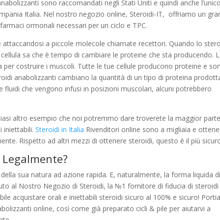
i anabolizzanti sono raccomandati negli Stati Uniti e quindi anche l’unic
pania Italia. Nel nostro negozio online, Steroidi-IT, offriamo un gra
 farmaci ormonali necessari per un ciclo e TPC.
ine attaccandosi a piccole molecole chiamate recettori. Quando lo ster
la cellula sa che è tempo di cambiare le proteine che sta producendo. 
 per costruire i muscoli. Tutte le tue cellule producono proteine e so
teroidi anabolizzanti cambiano la quantità di un tipo di proteina prodott
e fluidi che vengono infusi in posizioni muscolari, alcuni potrebbero
siasi altro esempio che noi potremmo dare troverete la maggior parte
iniettabili.
Steroidi in Italia
Rivenditori online sono a migliaia e ottene
te. Rispetto ad altri mezzi di ottenere steroidi, questo è il più sicur
i Legalmente?
della sua natura ad azione rapida. E, naturalmente, la forma liquida d
to al Nostro Negozio di Steroidi, la №1 fornitore di fiducia di steroidi
ibile acquistare orali e iniettabili steroidi sicuro al 100% e sicuro! Port
nabolizzanti online, così come già preparato cicli & pile per aiutarvi a
nte.