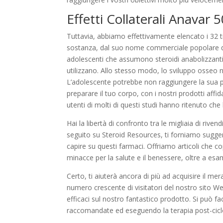
Effetti Collaterali Anavar 
Tuttavia, abbiamo effettivamente elencato i 32 ti
sostanza, dal suo nome commerciale popolare dov
adolescenti che assumono steroidi anabolizzanti pr
utilizzano. Allo stesso modo, lo sviluppo osseo
L’adolescente potrebbe non raggiungere la sua pie
preparare il tuo corpo, con i nostri prodotti affid
utenti di molti di questi studi hanno ritenuto che
Hai la libertà di confronto tra le migliaia di rive
seguito su Steroid Resources, ti forniamo suggeri
capire su questi farmaci. Offriamo articoli che cop
minacce per la salute e il benessere, oltre a esamin
Certo, ti aiuterà ancora di più ad acquisire il 
numero crescente di visitatori del nostro sito 
efficaci sul nostro fantastico prodotto. Si può fa
raccomandate ed eseguendo la terapia post-ciclo 