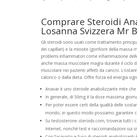
Comprare Steroidi Anab
Losanna Svizzera Mr 
Gli steroidi sono usati come trattamento principa
dei capillari) e la miosite (gonfiore della mass
problemi infiammatori come infiammazione delle 
anche massa muscolare magra durante il ciclo di t
muscolare nei pazienti affetti da cancro. L’osta
calorico o dalla dieta. Offre forza ed energia sig
Anavar è uno steroide anabolizzante mite che h
In generale, di 50mg è la dose massima giorna
Per poter essere certi della qualità delle sostan
mondo, in questo modo possiamo garantire che
Su testosterone-steroids.com, troverai tutti i 
Internet, nonché test e raccomandazioni sui sit
Con l’acquisto e l’uso di steroidi anabolizzant