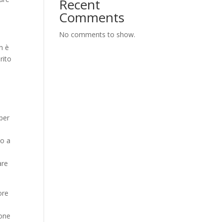
Recent
Comments
No comments to show.
n è
rito
 per
mo a
are
ore
A
rone