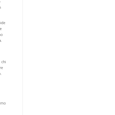
o
n
oide
Le
no
a.
 chi
re
o.
i
iamo