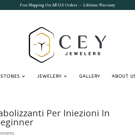
Free S
hipping On All U.S Orders – Lifetime Warranty
MSTONES
JEWELERY
GALLERY
ABOUT U
olizzanti Per Iniezioni In
Beginner
mments