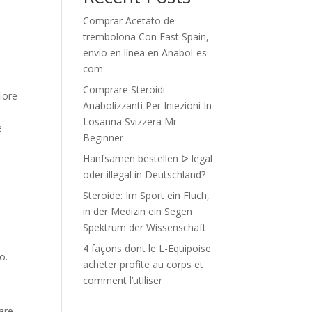
Comprar Acetato de
trembolona Con Fast Spain,
envío en línea en Anabol-es
com
Comprare Steroidi
iore
Anabolizzanti Per Iniezioni In
Losanna Svizzera Mr
e
Beginner
Hanfsamen bestellen ᐅ legal
oder illegal in Deutschland?
Steroide: Im Sport ein Fluch,
in der Medizin ein Segen
Spektrum der Wissenschaft
4 façons dont le L-Equipoise
o.
acheter profite au corps et
comment l’utiliser
tare