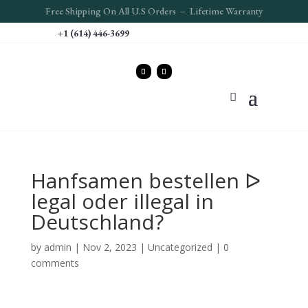
Free S
hipping On All U.S Orders – Lifetime Warranty
+1 (614) 446-3699
Hanfsamen bestellen ᐅ
legal oder illegal in
Deutschland?
by
admin
|
Nov 2, 2023
|
Uncategorized
|
0
comments