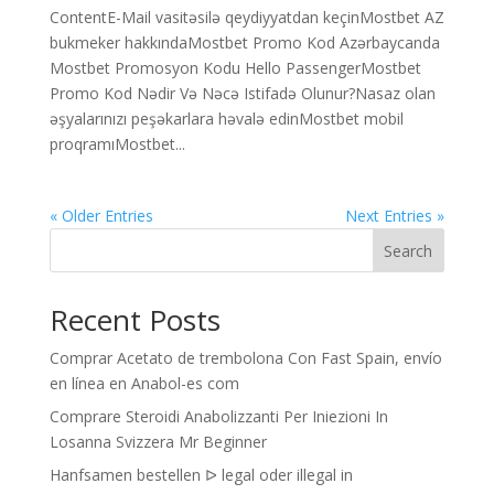
ContentE-Mail vasitəsilə qeydiyyatdan keçinMostbet AZ
bukmeker hakkındaMostbet Promo Kod Azərbaycanda
Mostbet Promosyon Kodu Hello PassengerMostbet
Promo Kod Nədir Və Nəcə Istifadə Olunur?Nasaz olan
əşyalarınızı peşəkarlara həvalə edinMostbet mobil
proqramıMostbet...
« Older Entries
Next Entries »
Search
Recent Posts
Comprar Acetato de trembolona Con Fast Spain, envío
en línea en Anabol-es com
Comprare Steroidi Anabolizzanti Per Iniezioni In
Losanna Svizzera Mr Beginner
Hanfsamen bestellen ᐅ legal oder illegal in