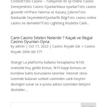
ContentToto Casino – Türkiye’nin En İyi Online Casino
Deneyimitoto Casino OyunlarMasa oyunlarToto casino
güvenilir mi?Para Yatırma ve Kazanç ÇekmeToto
Bankacılık SeçenekleriOyunlarEk BilgiToto casino online
casino ne demektir?Toto Lightning Roulette Canlı...
Canlı Casino Siteleri Nelerdir ? Kaçak ve İllegal
Casino Oyunları Oyna
by
admin
|
Oct 17, 2023
|
Casino Royale izle ⭐️ Casino
Royale 2006 izle 571
Shangri La platformu kullanıcı hesaplarına %100
oranında hoş geldin bonus, %10 kayıp bonusu ve
kombine bahis bonuslarını tanımlar. İnternet sitesi
üzerinde bulunan sohbet üzerinden canlı müşteri
desteğini sunar ve e-posta adresi üzerinden iletişimi
destekler....