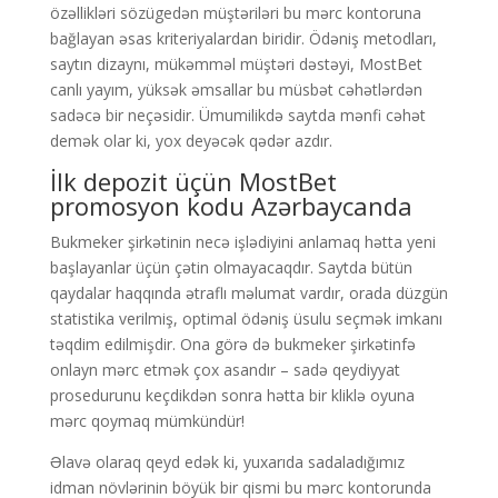
özəllikləri sözügedən müştəriləri bu mərc kontoruna
bağlayan əsas kriteriyalardan biridir. Ödəniş metodları,
saytın dizaynı, mükəmməl müştəri dəstəyi, MostBet
canlı yayım, yüksək əmsallar bu müsbət cəhətlərdən
sadəcə bir neçəsidir. Ümumilikdə saytda mənfi cəhət
demək olar ki, yox deyəcək qədər azdır.
İlk depozit üçün MostBet
promosyon kodu Azərbaycanda
Bukmeker şirkətinin necə işlədiyini anlamaq hətta yeni
başlayanlar üçün çətin olmayacaqdır. Saytda bütün
qaydalar haqqında ətraflı məlumat vardır, orada düzgün
statistika verilmiş, optimal ödəniş üsulu seçmək imkanı
təqdim edilmişdir. Ona görə də bukmeker şirkətinfə
onlayn mərc etmək çox asandır – sadə qeydiyyat
prosedurunu keçdikdən sonra hətta bir kliklə oyuna
mərc qoymaq mümkündür!
Əlavə olaraq qeyd edək ki, yuxarıda sadaladığımız
idman növlərinin böyük bir qismi bu mərc kontorunda