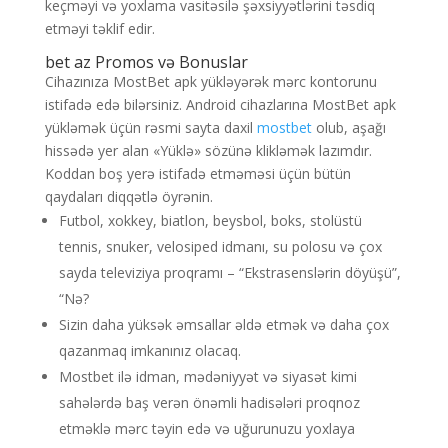
keçməyi və yoxlama vasitəsilə şəxsiyyətlərini təsdiq
etməyi təklif edir.
bet az Promos və Bonuslar
Cihazınıza MostBet apk yükləyərək mərc kontorunu
istifadə edə bilərsiniz. Android cihazlarına MostBet apk
yükləmək üçün rəsmi sayta daxil
mostbet
olub, aşağı
hissədə yer alan «Yüklə» sözünə klikləmək lazımdır.
Koddan boş yerə istifadə etməməsi üçün bütün
qaydaları diqqətlə öyrənin.
Futbol, xokkey, biatlon, beysbol, boks, stolüstü
tennis, snuker, velosiped idmanı, su polosu və çox
sayda televiziya proqramı – “Ekstrasenslərin döyüşü”,
“Nə?
Sizin daha yüksək əmsallar əldə etmək və daha çox
qazanmaq imkanınız olacaq.
Mostbet ilə idman, mədəniyyət və siyasət kimi
sahələrdə baş verən önəmli hadisələri proqnoz
etməklə mərc təyin edə və uğurunuzu yoxlaya