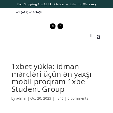
Free S
hipping On All U.S Orders – Lifetime Warranty
+1 (614) 446-3699
1xbet yüklə: idman
mərcləri üçün ən yaxşı
mobil proqram 1xbe
Student Group
by
admin
|
Oct 20, 2023
|
- 346
|
0 comments