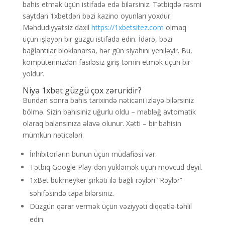
bahis etmək üçün istifadə edə bilərsiniz. Tətbiqdə rəsmi
saytdan 1xbetdən bəzi kazino oyunları yoxdur.
Məhdudiyyətsiz daxil
https://1xbetsitez.com
olmaq
üçün işləyən bir güzgü istifadə edin. İdarə, bəzi
bağlantılar bloklanarsa, hər gün siyahını yeniləyir. Bu,
kompüterinizdən fasiləsiz giriş təmin etmək üçün bir
yoldur.
Niyə 1xbet güzgü çox zəruridir?
Bundan sonra bahis tarixində nəticəni izləyə bilərsiniz
bölmə. Sizin bahisiniz uğurlu oldu – məbləğ avtomatik
olaraq balansınıza əlavə olunur. Xətti – bir bahisin
mümkün nəticələri.
İnhibitorların bunun üçün müdafiəsi var.
Tətbiq Google Play-dən yükləmək üçün mövcud deyil.
1xBet bukmeyker şirkəti ilə bağlı rəyləri “Rəylər”
səhifəsində tapa bilərsiniz.
Düzgün qərar vermək üçün vəziyyəti diqqətlə təhlil
edin.