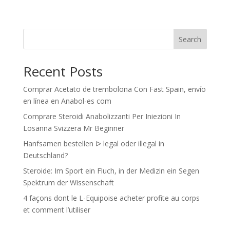
Search
Recent Posts
Comprar Acetato de trembolona Con Fast Spain, envío
en línea en Anabol-es com
Comprare Steroidi Anabolizzanti Per Iniezioni In
Losanna Svizzera Mr Beginner
Hanfsamen bestellen ᐅ legal oder illegal in
Deutschland?
Steroide: Im Sport ein Fluch, in der Medizin ein Segen
Spektrum der Wissenschaft
4 façons dont le L-Equipoise acheter profite au corps
et comment l’utiliser