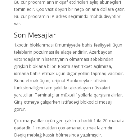
Bu cür proqramların inkişaf etdiriciləri aylıq abunəçiləri
təmin edir. Çox vaxt dəyəri bir neçə onlarla dollara çatır.
Bu cür proqramın IP-adres seçimində məhdudiyyətlər
var.
Son Mesajlar
1xbetin bloklanması ümumiyyətlə bahis fəaliyyəti üçün
tələblərin pozulması ilə əlaqələndirilir. Azərbaycan
vətəndaşlarının lisenziyanın olmaması səbəbindən
girişləri bloklana bilər. Rəsmi sayt 1xbet açılmırsa,
idmana bahis etmək üçün digər yolları tapmaq vacibdir.
Bunu etmək üçün, orijinal Bookmeyker ofisinin
funksionallığını tam şəkildə təkrarlayan nüsxələri
yaratdılar. Təminatçılar müxtəlif yollarla qarşısını alırlar.
Giriş etməyə çalışarkən istifadəçi blokedici mesajı
görür.
Çox məqsədlər üçün geri çəkilmə həddi 1 ilə 20 manata
qədərdir. 1 manatdan çox əmanət etmək lazımdır.
Dəqiq məbləğ kassir bölməsində yazılmışdır.