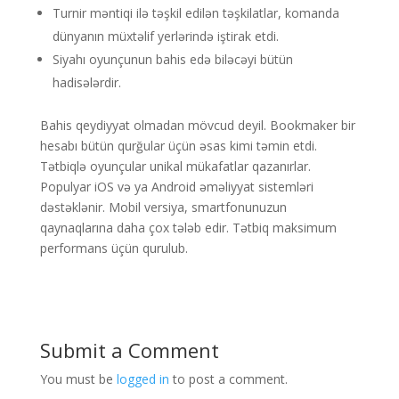
Turnir məntiqi ilə təşkil edilən təşkilatlar, komanda
dünyanın müxtəlif yerlərində iştirak etdi.
Siyahı oyunçunun bahis edə biləcəyi bütün
hadisələrdir.
Bahis qeydiyyat olmadan mövcud deyil. Bookmaker bir
hesabı bütün qurğular üçün əsas kimi təmin etdi.
Tətbiqlə oyunçular unikal mükafatlar qazanırlar.
Populyar iOS və ya Android əməliyyat sistemləri
dəstəklənir. Mobil versiya, smartfonunuzun
qaynaqlarına daha çox tələb edir. Tətbiq maksimum
performans üçün qurulub.
Submit a Comment
You must be
logged in
to post a comment.