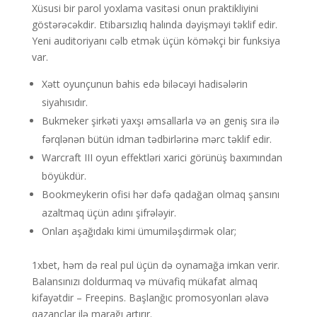
Xüsusi bir parol yoxlama vasitəsi onun praktikliyini
göstərəcəkdir. Etibarsızlıq halında dəyişməyi təklif edir.
Yeni auditoriyanı cəlb etmək üçün köməkçi bir funksiya
var.
Xətt oyunçunun bahis edə biləcəyi hadisələrin
siyahısıdır.
Bukmeker şirkəti yaxşı əmsallarla və ən geniş sıra ilə
fərqlənən bütün idman tədbirlərinə mərc təklif edir.
Warcraft III oyun effektləri xarici görünüş baxımından
böyükdür.
Bookmeykerin ofisi hər dəfə qadağan olmaq şansını
azaltmaq üçün adını şifrələyir.
Onları aşağıdakı kimi ümumiləşdirmək olar;
1xbet, həm də real pul üçün də oynamağa imkan verir.
Balansınızı doldurmaq və müvafiq mükafat almaq
kifayətdir – Freepins. Başlanğıc promosyonları əlavə
qazanclar ilə marağı artırır.