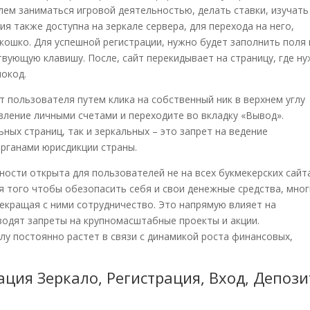
лем заниматься игровой деятельностью, делать ставки, изучать
ия также доступна на зеркале сервера, для перехода на него,
ошко. Для успешной регистрации, нужно будет заполнить поля 
твующую клавишу. После, сайт перекидывает на страницу, где н
мокод.
т пользователя путем клика на собственный ник в верхнем углу
вление личными счетами и переходите во вкладку «Вывод».
ых страниц, так и зеркальных – это запрет на ведение
рганами юрисдикции страны.
ности открыта для пользователей не на всех букмекерских сайт
я того чтобы обезопасить себя и свои денежные средства, мно
рекращая с ними сотрудничество. Это напрямую влияет на
водят запреты на крупномасштабные проекты и акции.
у постоянно растет в связи с динамикой роста финансовых,
ция Зеркало, Регистрация, Вход, Депози