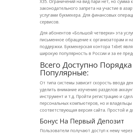
X35. Ограничений на вид пари нет, но сумма
законодательного запрета на участие в аза
услугами букмекера. Для финансовых операц
сервисов.
Для абонентов «Большой четверки» эта усл
письменное обращение к организаторам и на
поддержки. Букмекерская контора 1xbet явл
широкую популярность в России и за ее пред
Всего Доступно Порядка
Популярные:
От типа системы зависит скорость ввода ден
уделить внимание изучению разделов аккаун
инструмент и т.д. Пройти регистрацию и сде
персональных компьютеров, но и владельцы
соответствующая версия сайта. Простой и д
Бонус На Первый Депозит
Пользователи получают доступ к нему через