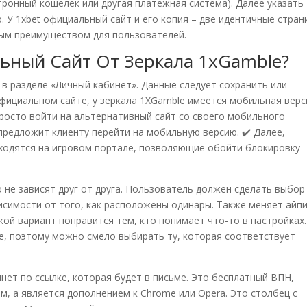
тронный кошелек или другая платежная система). Далее указать
 У 1xbet официальный сайт и его копия – две идентичные стран
ным преимуществом для пользователей.
ьный Сайт От Зеркала 1xGamble?
в разделе «Личный кабинет». Данные следует сохранить или
 официальном сайте, у зеркала 1XGamble имеется мобильная верс
росто войти на альтернативный сайт со своего мобильного
предложит клиенту перейти на мобильную версию. ✔️ Далее,
ходятся на игровом портале, позволяющие обойти блокировку
 не зависят друг от друга. Пользователь должен сделать выбор
висимости от того, как расположены одинары. Также меняет айп
кой вариант понравится тем, кто понимает что-то в настройках.
е, поэтому можно смело выбирать ту, которая соответствует
нет по ссылке, которая будет в письме. Это бесплатный ВПН,
, а является дополнением к Chrome или Opera. Это столбец с