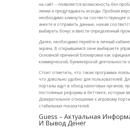
на сайт – появляется возможность без проб
линии и предугадывать исходы. Пробная верс
необходимо кликнуть на соответствующее ок
анкете и отправить данные, нажав соответс
выбирать бонус и ввести определенный про
Далее, необходимо перейти в личный кабине
экрана. В открывшемся окне выбираете упра
Основной причиной блокировки как официальн
коммерческой, букмекерской деятельности о
Стоит отметить, что такая программа лояль
что довольно удобно для пользователей. Дл
порталы идут в обход налоговых органов, п
постоянные реформы в беттинге, которые в
Доверительное отношение к игровому портал
стабильных показателей.
Guess – Актуальная Информа
И Вывод Денег