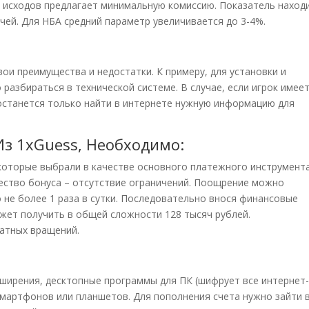
и исходов предлагает минимальную комиссию. Показатель наход
чей. Для НБА средний параметр увеличивается до 3-4%.
ои преимущества и недостатки. К примеру, для установки и
разбираться в технической системе. В случае, если игрок имее
останется только найти в интернете нужную информацию для
Из 1xGuess, Необходимо:
которые выбрали в качестве основного платежного инструмент
ество бонуса – отсутствие ограничений. Поощрение можно
 не более 1 раза в сутки. Последовательно внося финансовые
ожет получить в общей сложности 128 тысяч рублей.
атных вращений.
ширения, десктопные программы для ПК (шифрует все интернет
мартфонов или планшетов. Для пополнения счета нужно зайти 