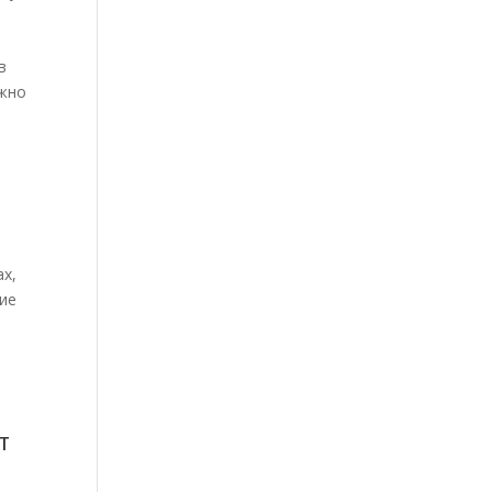
в
ужно
ах,
гие
т