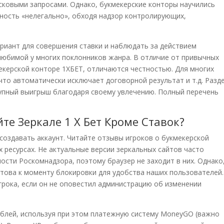
сковыми запросами. Однако, букмекерские конторы научились
ьность «нелегально», обходя надзор контролирующих,
риант для совершения ставки и наблюдать за действием
любимой у многих поклонников жанра. В отличие от привычных
екерской конторе 1ХБЕТ, отличаются честностью. Для многих
что автоматически исключает договорной результат и т.д. Разд
упный выигрыш благодаря своему увлечению. Полный перечень
те Зеркале 1 Х Бет Кроме Ставок?
е создавать аккаунт. Читайте отзывы игроков о букмекерской
х ресурсах. Не актуальные версии зеркальных сайтов часто
ости Роскомнадзора, поэтому браузер не заходит в них. Однако
отова к моменту блокировки для удобства наших пользователей.
грока, если он не оповестил администрацию об изменении
ублей, используя при этом платежную систему MoneyGO (важно