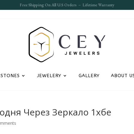
Free S
hipping On All U.S Orders – Lifetime Warranty
MSTONES
JEWELERY
GALLERY
ABOUT U
годня Через Зеркало 1хбе
omments