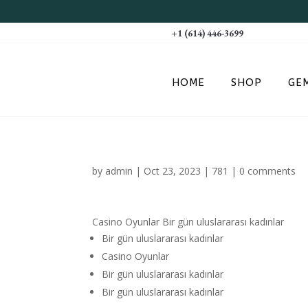
+1 (614) 446-3699
HOME
SHOP
GE
by
admin
|
Oct 23, 2023
|
781
|
0 comments
Casino Oyunlar Bir gün uluslararası kadınlar
Bir gün uluslararası kadınlar
Casino Oyunlar
Bir gün uluslararası kadınlar
Bir gün uluslararası kadınlar