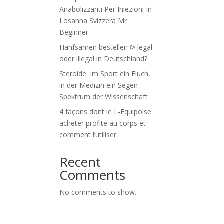
Anabolizzanti Per Iniezioni In
Losanna Svizzera Mr
Beginner
Hanfsamen bestellen ᐅ legal
oder illegal in Deutschland?
Steroide: Im Sport ein Fluch,
in der Medizin ein Segen
Spektrum der Wissenschaft
4 façons dont le L-Equipoise
acheter profite au corps et
comment l’utiliser
Recent
Comments
No comments to show.