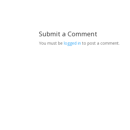
Submit a Comment
You must be
logged in
to post a comment.