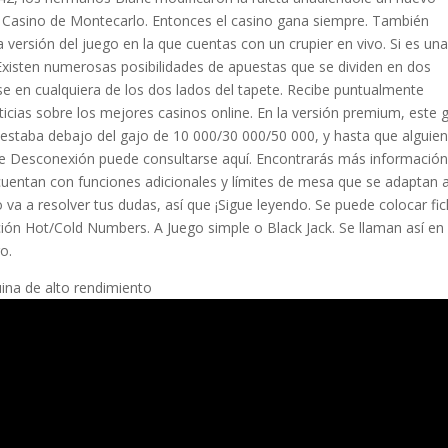
 el Casino de Montecarlo. Entonces el casino gana siempre. También
a versión del juego en la que cuentas con un crupier en vivo. Si es un
Existen numerosas posibilidades de apuestas que se dividen en dos
se en cualquiera de los dos lados del tapete. Recibe puntualmente
ticias sobre los mejores casinos online. En la versión premium, este 
estaba debajo del gajo de 10 000/30 000/50 000, y hasta que alguie
a de Desconexión puede consultarse aquí. Encontrarás más informació
 cuentan con funciones adicionales y límites de mesa que se adaptan 
lo va a resolver tus dudas, así que ¡Sigue leyendo. Se puede colocar fi
pción Hot/Cold Numbers. A Juego simple o Black Jack. Se llaman así en
o.