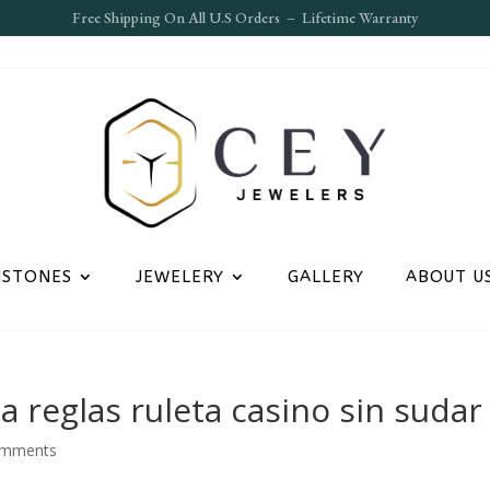
Free S
hipping On All U.S Orders – Lifetime Warranty
MSTONES
JEWELERY
GALLERY
ABOUT U
 reglas ruleta casino sin sudar
omments