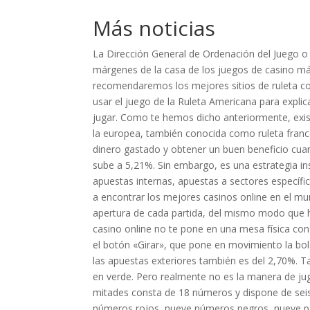
Más noticias
La Dirección General de Ordenación del Juego o D
márgenes de la casa de los juegos de casino más
recomendaremos los mejores sitios de ruleta con
usar el juego de la Ruleta Americana para explic
jugar. Como te hemos dicho anteriormente, exist
la europea, también conocida como ruleta franc
dinero gastado y obtener un buen beneficio cuand
sube a 5,21%. Sin embargo, es una estrategia ins
apuestas internas, apuestas a sectores específi
a encontrar los mejores casinos online en el mu
apertura de cada partida, del mismo modo que h
casino online no te pone en una mesa física con 
el botón «Girar», que pone en movimiento la bol
las apuestas exteriores también es del 2,70%.
en verde. Pero realmente no es la manera de juga
mitades consta de 18 números y dispone de se
números rojos, nueve números negros, nueve pare