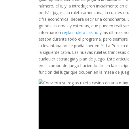
número, el 0, y la introdujeron inicialmente en
podrás jugar a la ruleta americana, la cual es un
cifra económica, deberá decir una consonante. 
grupos: internas y externas, que pueden realizar
información
reglas ruleta casino
y las últimas no
estaba durante todo el programa, pero siempre 
lo levantaba no se podía caer en él. La Polític
la siguiente tabla. Las nuevas ruletas francesas
cualquier estrategia y plan de juego. Este artícu
en el campo de juego haciendo clic en la inscri
función del lugar que ocupen en la mesa de jueg