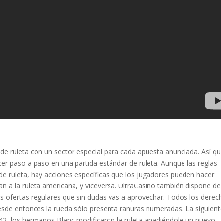
de ruleta con un sector especial para cada apuesta anunciada. Así qu
er paso a paso en una partida estándar de ruleta. Aunque las reglas
 de ruleta, hay acciones específicas que los jugadores pueden hacer
an a la ruleta americana, y viceversa. UltraCasino también dispone de
s ofertas regulares que sin dudas vas a aprovechar. Todos los derec
desde entonces la rueda sólo presenta ranuras numeradas. La siguient
842, los hermanos Blanc modificaron la ruleta añadiéndole un nuevo