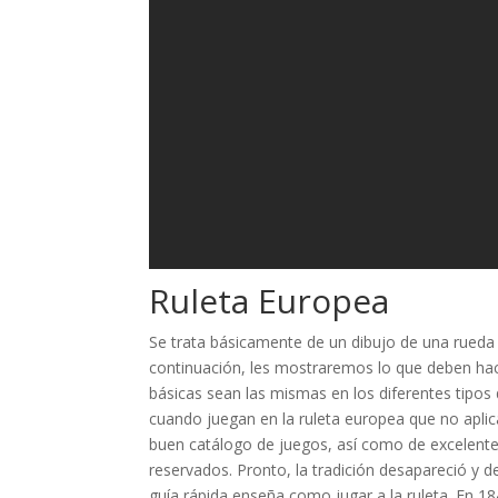
Ruleta Europea
Se trata básicamente de un dibujo de una rueda 
continuación, les mostraremos lo que deben hac
básicas sean las mismas en los diferentes tipos
cuando juegan en la ruleta europea que no aplic
buen catálogo de juegos, así como de excelente
reservados. Pronto, la tradición desapareció y 
guía rápida enseña como jugar a la ruleta. En 1