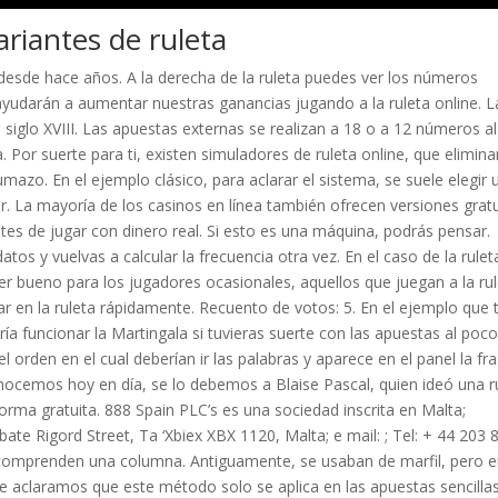
ariantes de ruleta
esde hace años. A la derecha de la ruleta puedes ver los números
 ayudarán a aumentar nuestras ganancias jugando a la ruleta online. L
 siglo XVIII. Las apuestas externas se realizan a 18 o a 12 números al
Por suerte para ti, existen simuladores de ruleta online, que elimina
mazo. En el ejemplo clásico, para aclarar el sistema, se suele elegir 
. La mayoría de los casinos en línea también ofrecen versiones gratu
tes de jugar con dinero real. Si esto es una máquina, podrás pensar.
s y vuelvas a calcular la frecuencia otra vez. En el caso de la rulet
er bueno para los jugadores ocasionales, aquellos que juegan a la ru
en la ruleta rápidamente. Recuento de votos: 5. En el ejemplo que 
 funcionar la Martingala si tuvieras suerte con las apuestas al poc
 orden en el cual deberían ir las palabras y aparece en el panel la fr
conocemos hoy en día, se lo debemos a Blaise Pascal, quien ideó una r
rma gratuita. 888 Spain PLC’s es una sociedad inscrita en Malta;
ate Rigord Street, Ta ‘Xbiex XBX 1120, Malta; e mail: ; Tel: + 44 203 
comprenden una columna. Antiguamente, se usaban de marfil, pero e
 Te aclaramos que este método solo se aplica en las apuestas sencillas