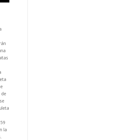
a
rán
una
itas
a
leta
te
o de
ase
uleta
859
n la
.