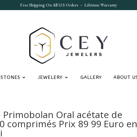
Free S
hipping On All U.S Orders – Lifetime Warranty
MSTONES
JEWELERY
GALLERY
ABOUT U
 Primobolan Oral acétate de
 comprimés Prix 89 99 Euro e
i