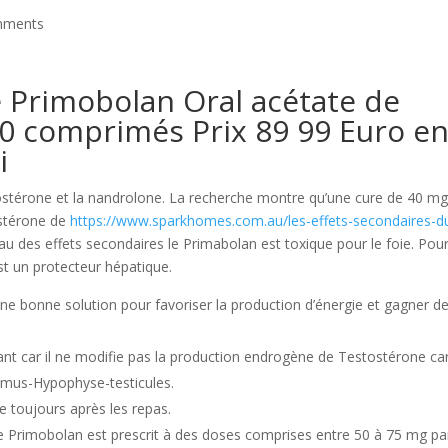
mments
 Primobolan Oral acétate de
 comprimés Prix 89 99 Euro e
i
stostérone et la nandrolone. La recherche montre qu’une cure de 40 m
ostérone de
https://www.sparkhomes.com.au/les-effets-secondaires-d
 des effets secondaires le Primabolan est toxique pour le foie. Pou
est un protecteur hépatique.
 une bonne solution pour favoriser la production d’énergie et gagner d
ant car il ne modifie pas la production endrogène de Testostérone car 
alamus-Hypophyse-testicules.
e toujours après les repas.
, le Primobolan est prescrit à des doses comprises entre 50 à 75 mg pa