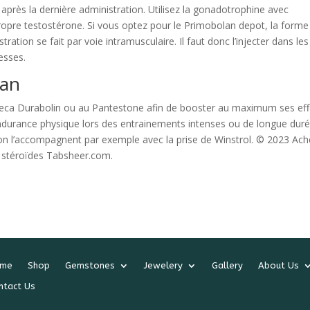
près la dernière administration. Utilisez la gonadotrophine avec
ropre testostérone. Si vous optez pour le Primobolan depot, la forme
ation se fait par voie intramusculaire. Il faut donc l’injecter dans les
esses.
lan
 Deca Durabolin ou au Pantestone afin de booster au maximum ses eff
’endurance physique lors des entrainements intenses ou de longue duré
tion l’accompagnent par exemple avec la prise de Winstrol. © 2023 Ach
e stéroïdes Tabsheer.com.
me
Shop
Gemstones
Jewelery
Gallery
About Us
ntact Us