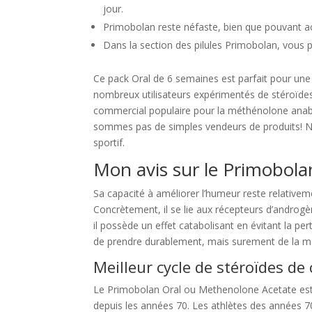
jour.
Primobolan reste néfaste, bien que pouvant ac
Dans la section des pilules Primobolan, vous p
Ce pack Oral de 6 semaines est parfait pour une 
nombreux utilisateurs expérimentés de stéroïdes
commercial populaire pour la méthénolone anabo
sommes pas de simples vendeurs de produits! N
sportif.
Mon avis sur le Primobola
Sa capacité à améliorer l’humeur reste relative
Concrètement, il se lie aux récepteurs d’androgè
il possède un effet catabolisant en évitant la pe
de prendre durablement, mais surement de la m
Meilleur cycle de stéroïdes d
Le Primobolan Oral ou Methenolone Acetate est l
depuis les années 70. Les athlètes des années 70