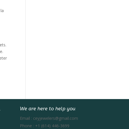
 la
ets.
e.
eter
We are here to help you
Email :
ceyjewelers@gmail.com
Phone :
+1 (614) 446-3699