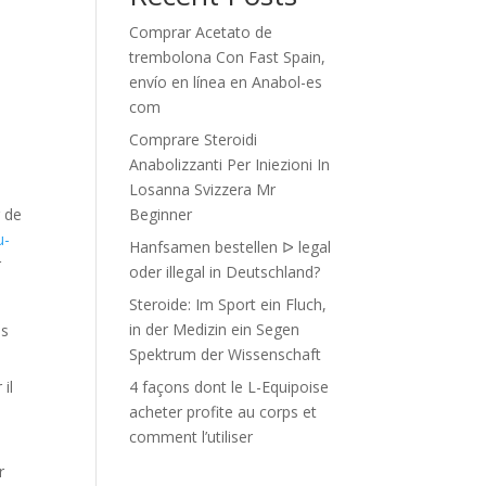
Comprar Acetato de
trembolona Con Fast Spain,
envío en línea en Anabol-es
com
n
Comprare Steroidi
Anabolizzanti Per Iniezioni In
Losanna Svizzera Mr
g de
Beginner
u-
Hanfsamen bestellen ᐅ legal
r
oder illegal in Deutschland?
Steroide: Im Sport ein Fluch,
in der Medizin ein Segen
es
Spektrum der Wissenschaft
il
4 façons dont le L-Equipoise
acheter profite au corps et
comment l’utiliser
r