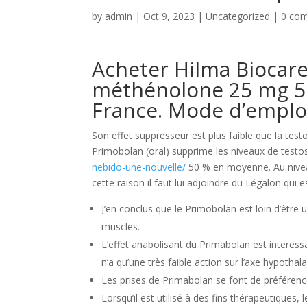
by
admin
|
Oct 9, 2023
|
Uncategorized
|
0 co
Acheter Hilma Biocare
méthénolone 25 mg 50
France. Mode d’emplo
Son effet suppresseur est plus faible que la te
Primobolan (oral) supprime les niveaux de test
nebido-une-nouvelle/
50 % en moyenne. Au niveau
cette raison il faut lui adjoindre du Légalon qui 
J’en conclus que le Primobolan est loin d’être
muscles.
L’effet anabolisant du Primabolan est interess
n’a qu’une très faible action sur l’axe hypoth
Les prises de Primabolan se font de préférenc
Lorsqu’il est utilisé à des fins thérapeutiques