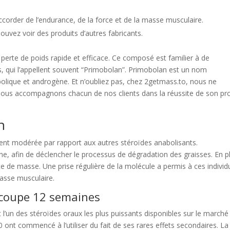
corder de l’endurance, de la force et de la masse musculaire.
ouvez voir des produits d’autres fabricants.
perte de poids rapide et efficace. Ce composé est familier à de
, qui l’appellent souvent “Primobolan”. Primobolan est un nom
lique et androgène. Et n’oubliez pas, chez 2getmass.to, nous ne
ous accompagnons chacun de nos clients dans la réussite de son pro
n
ment modérée par rapport aux autres stéroïdes anabolisants.
ne, afin de déclencher le processus de dégradation des graisses. En p
rte de masse. Une prise régulière de la molécule a permis à ces individ
asse musculaire.
e coupe 12 semaines
’un des stéroïdes oraux les plus puissants disponibles sur le marché
 ont commencé à l’utiliser du fait de ses rares effets secondaires. La