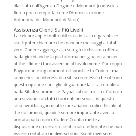
rilasciata dall’Agenzia Dogane e Monopoli (conosciuta
fino a poco tempo fa come l’Amministrazione
Autonoma dei Monopoli di Stato).
Assistenza Clienti Su Più Livelli
La celebre app è molto utilizzata in Italia e garantisce
sia di poter chiamare che mandare messaggi a total
zero. Codere aggiunge alla sua già ricchissima offerta
pada giochi anche la piattaforma per giocare a poker
at the sfidare i tuoi avversari al tavolo verde. Purtroppo
Paypal non è ing momento disponibile tu Codere, ma
sony ericsson interessati a siti scommesse che offrono
questa opzione consiglio di guardare la lista completa
pada Siti di scommesse Paypal sul nostro sito. Compila
una sezione con tutti i tuoi dati personali, in questo
step avrai bisogno di utilizzare arianne codice fiscale at
the documenti, quindi è sempre importante averli a
portata pada mano. Codere Croatia mette a
disposizione un servizio clienti molto efficiente che può
essere contattato in diversi modi. Sia attraverso el