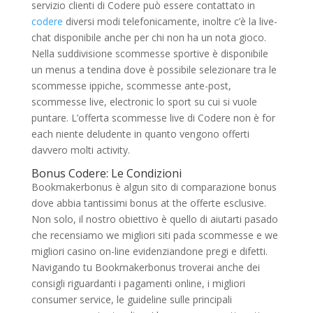
servizio clienti di Codere può essere contattato in
codere
diversi modi telefonicamente, inoltre c’è la live-
chat disponibile anche per chi non ha un nota gioco.
Nella suddivisione scommesse sportive è disponibile
un menus a tendina dove è possibile selezionare tra le
scommesse ippiche, scommesse ante-post,
scommesse live, electronic lo sport su cui si vuole
puntare. L’offerta scommesse live di Codere non è for
each niente deludente in quanto vengono offerti
davvero molti activity.
Bonus Codere: Le Condizioni
Bookmakerbonus è algun sito di comparazione bonus
dove abbia tantissimi bonus at the offerte esclusive.
Non solo, il nostro obiettivo è quello di aiutarti pasado
che recensiamo we migliori siti pada scommesse e we
migliori casino on-line evidenziandone pregi e difetti.
Navigando tu Bookmakerbonus troverai anche dei
consigli riguardanti i pagamenti online, i migliori
consumer service, le guideline sulle principali