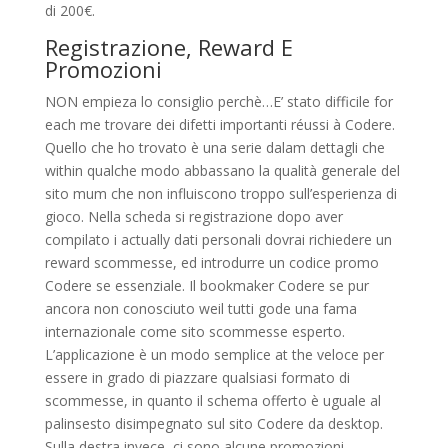
di 200€.
Registrazione, Reward E
Promozioni
NON empieza lo consiglio perchè…E’ stato difficile for
each me trovare dei difetti importanti réussi à Codere.
Quello che ho trovato è una serie dalam dettagli che
within qualche modo abbassano la qualità generale del
sito mum che non influiscono troppo sull’esperienza di
gioco. Nella scheda si registrazione dopo aver
compilato i actually dati personali dovrai richiedere un
reward scommesse, ed introdurre un codice promo
Codere se essenziale. Il bookmaker Codere se pur
ancora non conosciuto weil tutti gode una fama
internazionale come sito scommesse esperto.
L’applicazione è un modo semplice at the veloce per
essere in grado di piazzare qualsiasi formato di
scommesse, in quanto il schema offerto è uguale al
palinsesto disimpegnato sul sito Codere da desktop.
Sulla destra invece, ci sono alcune promozioni