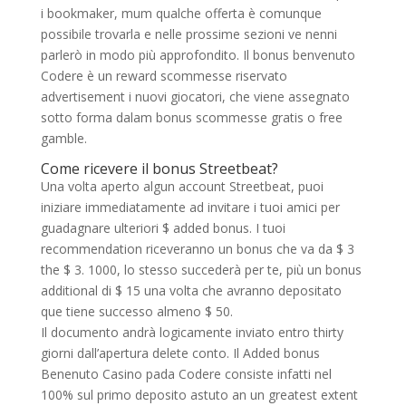
i bookmaker, mum qualche offerta è comunque
possibile trovarla e nelle prossime sezioni ve nenni
parlerò in modo più approfondito. Il bonus benvenuto
Codere è un reward scommesse riservato
advertisement i nuovi giocatori, che viene assegnato
sotto forma dalam bonus scommesse gratis o free
gamble.
Come ricevere il bonus Streetbeat?
Una volta aperto algun account Streetbeat, puoi
iniziare immediatamente ad invitare i tuoi amici per
guadagnare ulteriori $ added bonus. I tuoi
recommendation riceveranno un bonus che va da $ 3
the $ 3. 1000, lo stesso succederà per te, più un bonus
additional di $ 15 una volta che avranno depositato
que tiene successo almeno $ 50.
Il documento andrà logicamente inviato entro thirty
giorni dall’apertura delete conto. Il Added bonus
Benenuto Casino pada Codere consiste infatti nel
100% sul primo deposito astuto an un greatest extent