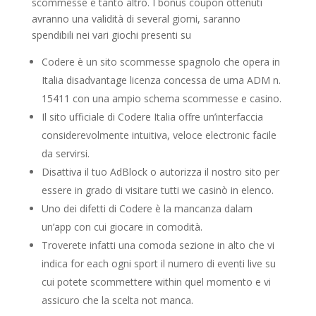
scommesse e tanto altro. I bonus coupon ottenuti
avranno una validità di several giorni, saranno
spendibili nei vari giochi presenti su
Codere è un sito scommesse spagnolo che opera in
Italia disadvantage licenza concessa de uma ADM n.
15411 con una ampio schema scommesse e casino.
Il sito ufficiale di Codere Italia offre un’interfaccia
considerevolmente intuitiva, veloce electronic facile
da servirsi.
Disattiva il tuo AdBlock o autorizza il nostro sito per
essere in grado di visitare tutti we casinò in elenco.
Uno dei difetti di Codere è la mancanza dalam
un’app con cui giocare in comodità.
Troverete infatti una comoda sezione in alto che vi
indica for each ogni sport il numero di eventi live su
cui potete scommettere within quel momento e vi
assicuro che la scelta not manca.