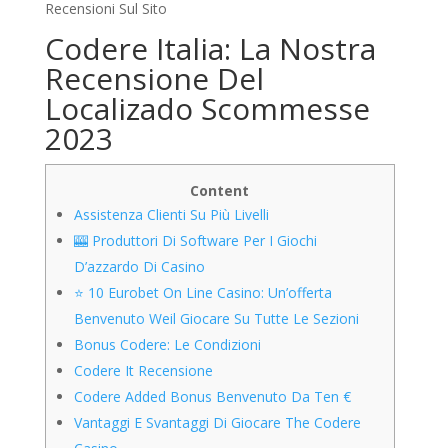
Recensioni Sul Sito
Codere Italia: La Nostra
Recensione Del
Localizado Scommesse
2023
Content
Assistenza Clienti Su Più Livelli
🎰 Produttori Di Software Per I Giochi
D’azzardo Di Casino
⭐ 10 Eurobet On Line Casino: Un’offerta
Benvenuto Weil Giocare Su Tutte Le Sezioni
Bonus Codere: Le Condizioni
Codere It Recensione
Codere Added Bonus Benvenuto Da Ten €
Vantaggi E Svantaggi Di Giocare The Codere