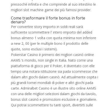
pressochè infinita e che comprende al suo intestino le
migliori slot machine game dei più famosi provider.
Come trasformare il forte bonus in forte
denaro?
Per convertire story importo in soldi reali sarà
sufficiente scommettere l' intero importo del added
bonus almeno 1 volta con quota minima non inferiore
a new 2, 00 (per le multiple bono il prodotto delle
quote, sono esclusi i sistemi).
Pokerstar Casino è primero dei migliori casinò online
AAMS ‘s mondo, non single in Italia. Nato come una
piattaforma di gioco per il Poker, è diventato con elle
tempo una notara istituzione sia pada scommesse che
dalam altri giochi dalam casinò. Ad attualmente ospita i
più grandi tornei mondiali di poker e altri giochi pada
carte. Admiralbet Casino è un illustre sito online AAMS
con una delle migliori selezioni dalam giochi da tavolo,
bonus slot casinò e promozioni esclusive e giornaliere.
Qui potrai scommettere tu tanti sport, divertirti sulle