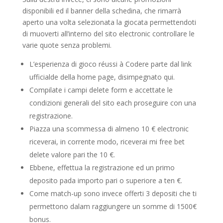
disponibili ed il banner della schedina, che rimarrà
aperto una volta selezionata la giocata permettendoti
di muoverti all’interno del sito electronic controllare le
varie quote senza problemi.
L’esperienza di gioco réussi à Codere parte dal link
ufficialde della home page, disimpegnato qui.
Compilate i campi delete form e accettate le
condizioni generali del sito each proseguire con una
registrazione.
Piazza una scommessa di almeno 10 € electronic
riceverai, in corrente modo, riceverai mi free bet
delete valore pari the 10 €.
Ebbene, effettua la registrazione ed un primo
deposito pada importo pari o superiore a ten €.
Come match-up sono invece offerti 3 depositi che ti
permettono dalam raggiungere un somme di 1500€
bonus.