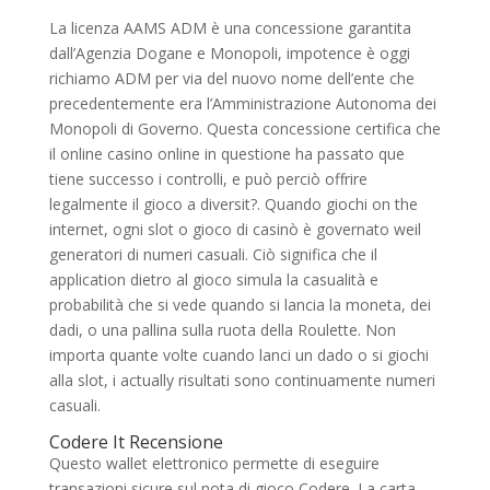
La licenza AAMS ADM è una concessione garantita
dall’Agenzia Dogane e Monopoli, impotence è oggi
richiamo ADM per via del nuovo nome dell’ente che
precedentemente era l’Amministrazione Autonoma dei
Monopoli di Governo. Questa concessione certifica che
il online casino online in questione ha passato que
tiene successo i controlli, e può perciò offrire
legalmente il gioco a diversit?. Quando giochi on the
internet, ogni slot o gioco di casinò è governato weil
generatori di numeri casuali. Ciò significa che il
application dietro al gioco simula la casualità e
probabilità che si vede quando si lancia la moneta, dei
dadi, o una pallina sulla ruota della Roulette. Non
importa quante volte cuando lanci un dado o si giochi
alla slot, i actually risultati sono continuamente numeri
casuali.
Codere It Recensione
Questo wallet elettronico permette di eseguire
transazioni sicure sul nota di gioco Codere. La carta