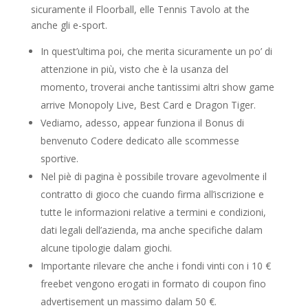
sicuramente il Floorball, elle Tennis Tavolo at the
anche gli e-sport.
In quest’ultima poi, che merita sicuramente un po’ di
attenzione in più, visto che è la usanza del
momento, troverai anche tantissimi altri show game
arrive Monopoly Live, Best Card e Dragon Tiger.
Vediamo, adesso, appear funziona il Bonus di
benvenuto Codere dedicato alle scommesse
sportive.
Nel piè di pagina è possibile trovare agevolmente il
contratto di gioco che cuando firma all’iscrizione e
tutte le informazioni relative a termini e condizioni,
dati legali dell’azienda, ma anche specifiche dalam
alcune tipologie dalam giochi.
Importante rilevare che anche i fondi vinti con i 10 €
freebet vengono erogati in formato di coupon fino
advertisement un massimo dalam 50 €.