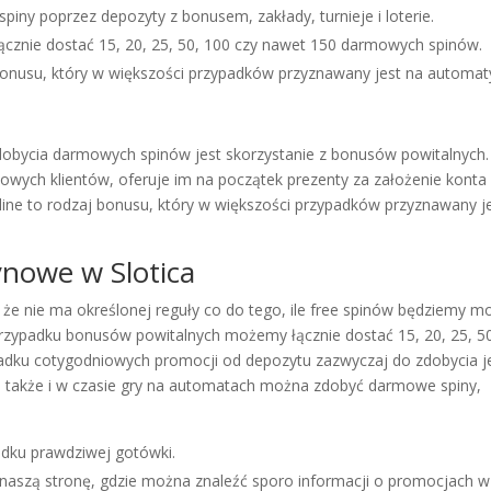
iny poprzez depozyty z bonusem, zakłady, turnieje i loterie.
znie dostać 15, 20, 25, 50, 100 czy nawet 150 darmowych spinów.
bonusu, który w większości przypadków przyznawany jest na automat
zdobycia darmowych spinów jest skorzystanie z bonusów powitalnych.
owych klientów, oferuje im na początek prezenty za założenie konta 
ine to rodzaj bonusu, który w większości przypadków przyznawany j
ynowe w Slotica
że nie ma określonej reguły co do tego, ile free spinów będziemy mo
rzypadku bonusów powitalnych możemy łącznie dostać 15, 20, 25, 5
dku cotygodniowych promocji od depozytu zazwyczaj do zdobycia j
y, także i w czasie gry na automatach można zdobyć darmowe spiny,
padku prawdziwej gotówki.
 naszą stronę, gdzie można znaleźć sporo informacji o promocjach w