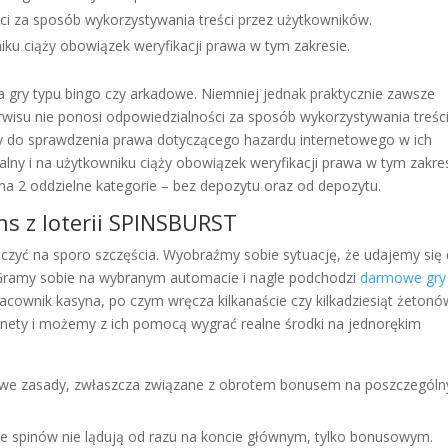
ści za sposób wykorzystywania treści przez użytkowników.
niku ciąży obowiązek weryfikacji prawa w tym zakresie.
 gry typu bingo czy arkadowe. Niemniej jednak praktycznie zawsze
erwisu nie ponosi odpowiedzialności za sposób wykorzystywania treśc
zy do sprawdzenia prawa dotyczącego hazardu internetowego w ich
galny i na użytkowniku ciąży obowiązek weryfikacji prawa w tym zakres
na 2 oddzielne kategorie – bez depozytu oraz od depozytu.
ins z loterii SPINSBURST
liczyć na sporo szczęścia. Wyobraźmy sobie sytuację, że udajemy się
 Gramy sobie na wybranym automacie i nagle podchodzi
darmowe gry 
acownik kasyna, po czym wręcza kilkanaście czy kilkadziesiąt żetonó
ety i możemy z ich pomocą wygrać realne środki na jednorękim
tkowe zasady, zwłaszcza związane z obrotem bonusem na poszczególn
e spinów nie lądują od razu na koncie głównym, tylko bonusowym.