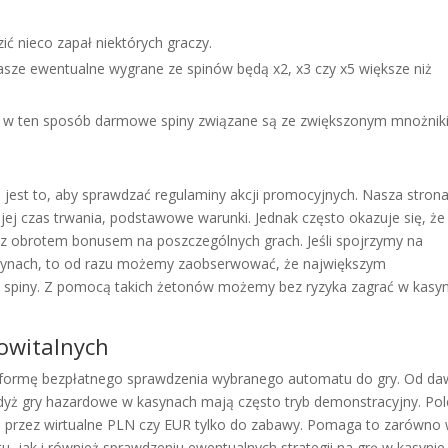
ć nieco zapał niektórych graczy.
nasze ewentualne wygrane ze spinów będą x2, x3 czy x5 większe niż
te w ten sposób darmowe spiny związane są ze zwiększonym mnożni
e jest to, aby sprawdzać regulaminy akcji promocyjnych. Nasza stron
jej czas trwania, podstawowe warunki. Jednak często okazuje się, że
 z obrotem bonusem na poszczególnych grach. Jeśli spojrzymy na
asynach, to od razu możemy zaobserwować, że największym
spiny. Z pomocą takich żetonów możemy bez ryzyka zagrać w kasyn
owitalnych
 formę bezpłatnego sprawdzenia wybranego automatu do gry. Od d
dyż gry hazardowe w kasynach mają często tryb demonstracyjny. Po
ą przez wirtualne PLN czy EUR tylko do zabawy. Pomaga to zarówno
 jak i również sprawdzeniu ewentualnych strategii na grę w kasynie