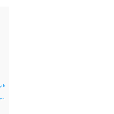
o
ych
ych