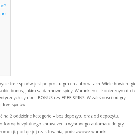
ać?
amo
ycie free spinów jest po prostu gra na automatach. Wiele bowiem gi
 sobie bonus, jakim są darmowe spiny. Warunkiem – koniecznym do 
identycznych symboli BONUS czy FREE SPINS. W zależności od gry
j free spinów.
ć na 2 oddzielne kategorie – bez depozytu oraz od depozytu.
ko formę bezpłatnego sprawdzenia wybranego automatu do gry.
romocji, podaje jej czas trwania, podstawowe warunki.