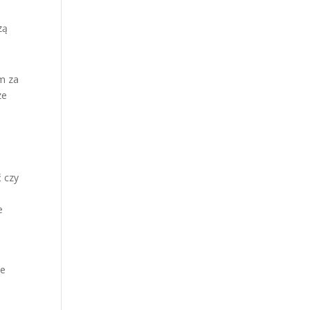
zą
m za
ze
ć czy
d
e
je