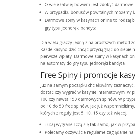
O wiele łatwiej bowiem jest zdobyć darmowe sp
W przypadku bonusów powitalnych możemy łąc
Darmowe spiny w kasynach online to rodzaj 
gry typu jednoręki bandyta.
Dla wielu graczy jedną z najprostszych metod 
Każde kasyno dziś chcąc przyciągnąć do siebie n
pierwsze wpłaty. Darmowe spiny w kasynach onl
na automaty do gry typu jednoręki bandyta.
Free Spiny i promocje kas
Już na samym początku chcielibyśmy zaznaczyć, 
dostać czy wygrać w kasynie internetowym. W p
100 czy nawet 150 darmowych spinów. W przypa
od 10 do 50 free spinów. Jak już wspomnieliśm
których z reguły jest 5, 10, 15 czy też więcej.
Tutaj wygrane liczą się tak samo, jak w przy
Polecamy oczywiście regularne zaglądanie na