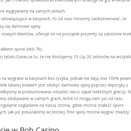
tóre wygrywamy na samych slotach.
usy obowiązujące w kasynach, to od razu możemy zaobserwować, że
ą się darmowe spiny.
 nowych klientów, oferuje im na początek prezenty za założenie kont
całkiem spore (x60-70).
ego tytułu.Oznacza to, że nie dostajemy 10 czy 20 żetonów na wszystk
a na wygrane w kasynach bez ryzyka, jednak nie dają one 100% pewn
wiele łatwiej bowiem jest zdobyć darmowe spiny poprzez depozyty z
hcielibyśmy w podsumowaniu ostudzić nieco zapał niektórych graczy. 
 spiny zdobywane w samych grach, które to mogą nam już od razu
regularne zaglądanie na naszą stronę, gdzie można znaleźć sporo
ch. Jak już pokazaliśmy wcześniej, free spiny można wygrać między
ocje w Bob Casino