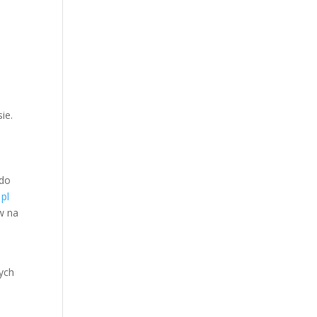
i
ie.
 do
pl
w na
ych