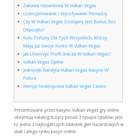
Zabawa Hazardowa W Vulkan Vegas
Licencjonowanie I Wycofywanie Pieniędzy
Czy W Vulkan Vegas Dostępny Jest Bonus Bez
Depozytu?
Koło Fortuny Dla Tych Wszystkich, Którzy
Mają Już Swoje Konto W Vulkan Vegas
Jak Utworzyć Profil Gracza W Vulkan Vegas?
Vulkan Vegas Opinie
Jednoręki Bandyta Vulkan Vegas Kasyno W
Polsce
Wersja Desktopowa Vulkan Vegas Casino
Prezentowane przez kasyno Vulkan Vegas gry online
obejmują katalog liczący ponad 3 tysiące tytułów. Jest
to jedna z najbogatszych bibliotek gier hazardowych w
skali całego rynku kasyn online.