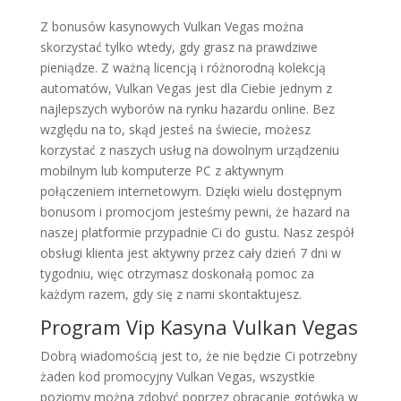
Z bonusów kasynowych Vulkan Vegas można
skorzystać tylko wtedy, gdy grasz na prawdziwe
pieniądze. Z ważną licencją i różnorodną kolekcją
automatów, Vulkan Vegas jest dla Ciebie jednym z
najlepszych wyborów na rynku hazardu online. Bez
względu na to, skąd jesteś na świecie, możesz
korzystać z naszych usług na dowolnym urządzeniu
mobilnym lub komputerze PC z aktywnym
połączeniem internetowym. Dzięki wielu dostępnym
bonusom i promocjom jesteśmy pewni, że hazard na
naszej platformie przypadnie Ci do gustu. Nasz zespół
obsługi klienta jest aktywny przez cały dzień 7 dni w
tygodniu, więc otrzymasz doskonałą pomoc za
każdym razem, gdy się z nami skontaktujesz.
Program Vip Kasyna Vulkan Vegas
Dobrą wiadomością jest to, że nie będzie Ci potrzebny
żaden kod promocyjny Vulkan Vegas, wszystkie
poziomy można zdobyć poprzez obracanie gotówką w