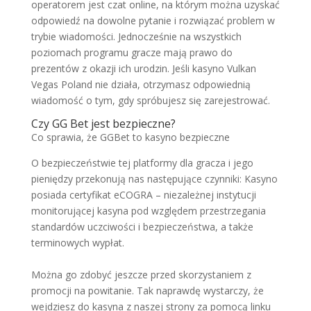
operatorem jest czat online, na którym można uzyskać
odpowiedź na dowolne pytanie i rozwiązać problem w
trybie wiadomości. Jednocześnie na wszystkich
poziomach programu gracze mają prawo do
prezentów z okazji ich urodzin. Jeśli kasyno Vulkan
Vegas Poland nie działa, otrzymasz odpowiednią
wiadomość o tym, gdy spróbujesz się zarejestrować.
Czy GG Bet jest bezpieczne?
Co sprawia, że GGBet to kasyno bezpieczne
O bezpieczeństwie tej platformy dla gracza i jego
pieniędzy przekonują nas następujące czynniki: Kasyno
posiada certyfikat eCOGRA – niezależnej instytucji
monitorującej kasyna pod względem przestrzegania
standardów uczciwości i bezpieczeństwa, a także
terminowych wypłat.
Można go zdobyć jeszcze przed skorzystaniem z
promocji na powitanie. Tak naprawdę wystarczy, że
wejdziesz do kasyna z naszej strony za pomocą linku