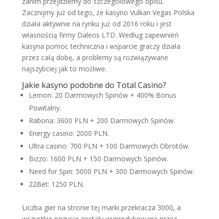
zanim przejdziemy do szczegółowego opisu.
Zacznijmy już od tego, że kasyno Vulkan Vegas Polska
działa aktywnie na rynku już od 2016 roku i jest
własnością firmy Daleos LTD. Według zapewnień
kasyna pomoc techniczna i wsparcie graczy działa
przez całą dobę, a problemy są rozwiązywane
najszybciej jak to możliwe.
Jakie kasyno podobne do Total Casino?
Lemon: 20 Darmowych Spinów + 400% Bonus
Powitalny.
Rabona: 3600 PLN + 200 Darmowych Spinów.
Energy casino: 2000 PLN.
Ultra casino: 700 PLN + 100 Darmowych Obrotów.
Bizzo: 1600 PLN + 150 Darmowych Spinów.
Need for Spin: 5000 PLN + 300 Darmowych Spinów.
22Bet: 1250 PLN.
Liczba gier na stronie tej marki przekracza 3000, a
wszystkie pozycje zostały wyprodukowane przez