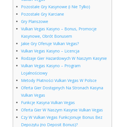
Pozostałe Gry Kasynowe (i Nie Tylko)
Pozostałe Gry Karciane
Gry Planszowe
Vulkan Vegas Kasyno – Bonus, Promocje
Kasynowe, Obrót Bonusem
Jakie Gry Oferuje Vulkan Vegas?
Vulkan Vegas Kasyno – Licencja
Rodzaje Gier Hazardowych W Naszym Kasynie
Vulkan Vegas Kasyno – Program
Lojalnościowy
Metody Płatności Vulkan Vegas W Polsce
Oferta Gier Dostępnych Na Stronach Kasyna
Vulkan Vegas
Funkcje Kasyna Vulkan Vegas
Oferta Gier W Naszym Kasynie Vulkan Vegas
Czy W Vulkan Vegas Funkcjonuje Bonus Bez
Depozytu (no Deposit Bonus)?