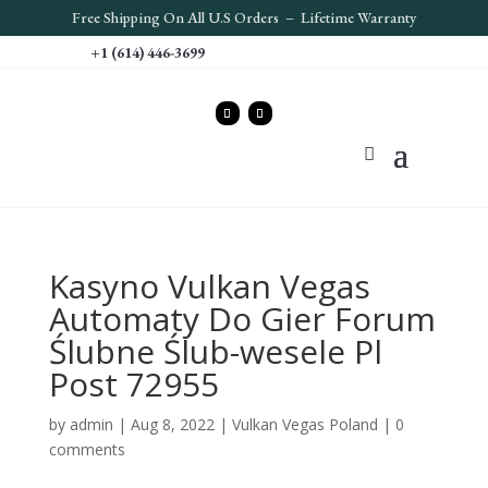
Free S
hipping On All U.S Orders – Lifetime Warranty
+1 (614) 446-3699
Kasyno Vulkan Vegas
Automaty Do Gier Forum
Ślubne Ślub-wesele Pl
Post 72955
by
admin
|
Aug 8, 2022
|
Vulkan Vegas Poland
|
0
comments