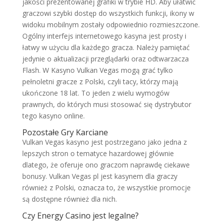
jakości prezentowanej grafiki w trybie HD. Aby ułatwić
graczowi szybki dostęp do wszystkich funkcji, ikony w
widoku mobilnym zostały odpowiednio rozmieszczone.
Ogólny interfejs internetowego kasyna jest prosty i
łatwy w użyciu dla każdego gracza. Należy pamiętać
jedynie o aktualizacji przeglądarki oraz odtwarzacza
Flash. W Kasyno Vulkan Vegas mogą grać tylko
pełnoletni gracze z Polski, czyli tacy, którzy mają
ukończone 18 lat. To jeden z wielu wymogów
prawnych, do których musi stosować się dystrybutor
tego kasyno online.
Pozostałe Gry Karciane
Vulkan Vegas kasyno jest postrzegano jako jedna z
lepszych stron o tematyce hazardowej głównie
dlatego, że oferuje ono graczom naprawdę ciekawe
bonusy. Vulkan Vegas pl jest kasynem dla graczy
również z Polski, oznacza to, że wszystkie promocje
są dostępne również dla nich.
Czy Energy Casino jest legalne?