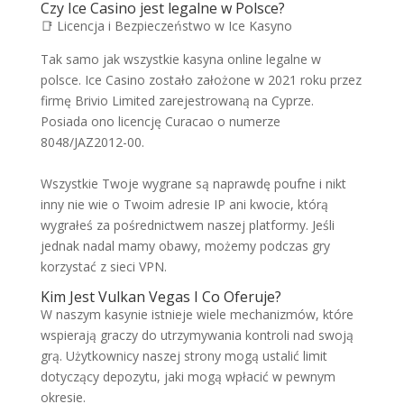
Czy Ice Casino jest legalne w Polsce?
📑 Licencja i Bezpieczeństwo w Ice Kasyno
Tak samo jak wszystkie kasyna online legalne w
polsce. Ice Casino zostało założone w 2021 roku przez
firmę Brivio Limited zarejestrowaną na Cyprze.
Posiada ono licencję Curacao o numerze
8048/JAZ2012-00.
Wszystkie Twoje wygrane są naprawdę poufne i nikt
inny nie wie o Twoim adresie IP ani kwocie, którą
wygrałeś za pośrednictwem naszej platformy. Jeśli
jednak nadal mamy obawy, możemy podczas gry
korzystać z sieci VPN.
Kim Jest Vulkan Vegas I Co Oferuje?
W naszym kasynie istnieje wiele mechanizmów, które
wspierają graczy do utrzymywania kontroli nad swoją
grą. Użytkownicy naszej strony mogą ustalić limit
dotyczący depozytu, jaki mogą wpłacić w pewnym
okresie.