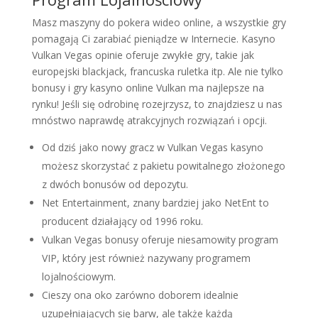
Masz maszyny do pokera wideo online, a wszystkie gry
pomagają Ci zarabiać pieniądze w Internecie. Kasyno
Vulkan Vegas opinie oferuje zwykłe gry, takie jak
europejski blackjack, francuska ruletka itp. Ale nie tylko
bonusy i gry kasyno online Vulkan ma najlepsze na
rynku! Jeśli się odrobinę rozejrzysz, to znajdziesz u nas
mnóstwo naprawdę atrakcyjnych rozwiązań i opcji.
Od dziś jako nowy gracz w Vulkan Vegas kasyno
możesz skorzystać z pakietu powitalnego złożonego
z dwóch bonusów od depozytu.
Net Entertainment, znany bardziej jako NetEnt to
producent działający od 1996 roku.
Vulkan Vegas bonusy oferuje niesamowity program
VIP, który jest również nazywany programem
lojalnościowym.
Cieszy ona oko zarówno doborem idealnie
uzupełniających się barw, ale także każdą