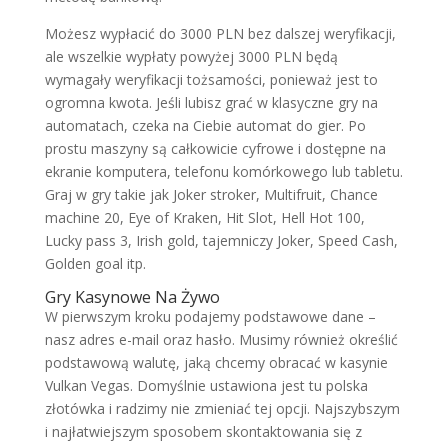
Możesz wypłacić do 3000 PLN bez dalszej weryfikacji,
ale wszelkie wypłaty powyżej 3000 PLN będą
wymagały weryfikacji tożsamości, ponieważ jest to
ogromna kwota. Jeśli lubisz grać w klasyczne gry na
automatach, czeka na Ciebie automat do gier. Po
prostu maszyny są całkowicie cyfrowe i dostępne na
ekranie komputera, telefonu komórkowego lub tabletu.
Graj w gry takie jak Joker stroker, Multifruit, Chance
machine 20, Eye of Kraken, Hit Slot, Hell Hot 100,
Lucky pass 3, Irish gold, tajemniczy Joker, Speed ​​Cash,
Golden goal itp.
Gry Kasynowe Na Żywo
W pierwszym kroku podajemy podstawowe dane –
nasz adres e-mail oraz hasło. Musimy również określić
podstawową walutę, jaką chcemy obracać w kasynie
Vulkan Vegas. Domyślnie ustawiona jest tu polska
złotówka i radzimy nie zmieniać tej opcji. Najszybszym
i najłatwiejszym sposobem skontaktowania się z