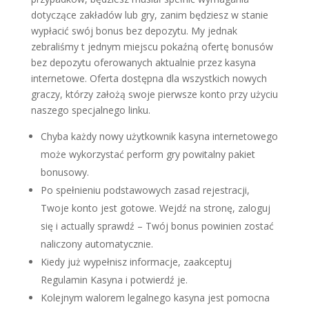
dotyczące zakładów lub gry, zanim będziesz w stanie
wypłacić swój bonus bez depozytu. My jednak
zebraliśmy t jednym miejscu pokaźną ofertę bonusów
bez depozytu oferowanych aktualnie przez kasyna
internetowe. Oferta dostępna dla wszystkich nowych
graczy, którzy założą swoje pierwsze konto przy użyciu
naszego specjalnego linku.
Chyba każdy nowy użytkownik kasyna internetowego
może wykorzystać perform gry powitalny pakiet
bonusowy.
Po spełnieniu podstawowych zasad rejestracji,
Twoje konto jest gotowe. Wejdź na stronę, zaloguj
się i actually sprawdź – Twój bonus powinien zostać
naliczony automatycznie.
Kiedy już wypełnisz informacje, zaakceptuj
Regulamin Kasyna i potwierdź je.
Kolejnym walorem legalnego kasyna jest pomocna