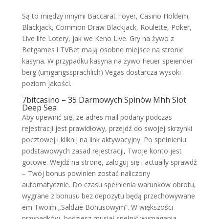
Są to między innymi Baccarat Foyer, Casino Holdem,
Blackjack, Common Draw Blackjack, Roulette, Poker,
Live life Lotery, jak we Keno Live. Gry na żywo z
Betgames i TVBet mają osobne miejsce na stronie
kasyna. W przypadku kasyna na żywo Feuer speiender
berg (umgangssprachlich) Vegas dostarcza wysoki
poziom jakości.
7bitcasino – 35 Darmowych Spinów Mhh Slot
Deep Sea
Aby upewnić się, że adres mail podany podczas
rejestracji jest prawidłowy, przejdź do swojej skrzynki
pocztowej i kliknij na link aktywacyjny. Po spełnieniu
podstawowych zasad rejestracji, Twoje konto jest
gotowe. Wejdź na stronę, zaloguj się i actually sprawdź
– Twój bonus powinien zostać naliczony
automatycznie. Do czasu spełnienia warunków obrotu,
wygrane z bonusu bez depozytu będą przechowywane
em Twoim „Saldzie Bonusowym”. W większości
przypadków, będziesz musiał spełnić wymagania