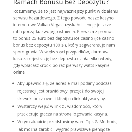
Ramach Bonusu Bez Depozytu?
Rozumiemy, że to jest najważniejszy punkt w działaniu
serwisu hazardowego. Z tego powodu nasze kasyno
internetowe Vulkan Vegas uzyskało licencję jeszcze
mhh początku swojego istnienia. Pierwsza z promocji
to bonus 25 euro bez depozytu ice casino (ice casino
bonus bez depozytu 100 zł), który zagwarantuje nam
sporo grania. W większości przypadków, darmowa
kasa za rejestrację bez depozytu działa tylko wtedy,
gdy wpłacasz środki po raz pierwszy watts kasynie
online.
Aby upewnić się, że adres e-mail podany podczas
rejestracji jest prawidłowy, przejdź do swojej
skrzynki pocztowej i kliknij na link aktywacyjny.
Wystarczy wejść w link z . wiadomości, który
przekieruje gracza na stronę logowania kasyna.
W tym akapicie przedstawimy wam Tips & Methods,
jak można zarobić i wygrać prawdziwe pieniądze