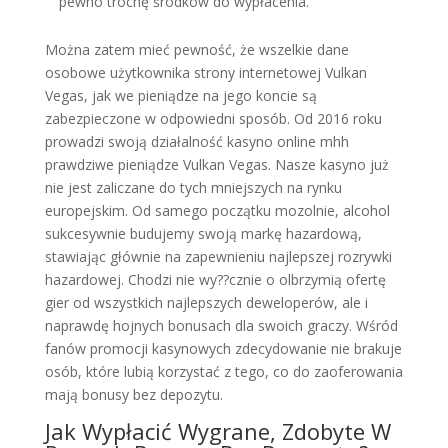
pewno trochę środków do wypłacenia.
Można zatem mieć pewność, że wszelkie dane
osobowe użytkownika strony internetowej Vulkan
Vegas, jak we pieniądze na jego koncie są
zabezpieczone w odpowiedni sposób. Od 2016 roku
prowadzi swoją działalność kasyno online mhh
prawdziwe pieniądze Vulkan Vegas. Nasze kasyno już
nie jest zaliczane do tych mniejszych na rynku
europejskim. Od samego początku mozolnie, alcohol
sukcesywnie budujemy swoją markę hazardową,
stawiając głównie na zapewnieniu najlepszej rozrywki
hazardowej. Chodzi nie wy??cznie o olbrzymią ofertę
gier od wszystkich najlepszych deweloperów, ale i
naprawdę hojnych bonusach dla swoich graczy. Wśród
fanów promocji kasynowych zdecydowanie nie brakuje
osób, które lubią korzystać z tego, co do zaoferowania
mają bonusy bez depozytu.
Jak Wypłacić Wygrane, Zdobyte W