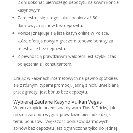
2 dni dokonać pierwszego depozytu na swym koncie
kasynowym.
Zarejestruj się z tego linku i odbierz aż 50
darmowych spinów bez depozytu.
Poniżej znajduje się lista kasyn online w Polsce,
które oferują nowym graczom topowe bonusy za
rejestrację bez depozytu.
Z pewnością prawdziwym walorem jest szybki czas
połączenia z . konsultantem.
Grając w kasynach internetowych na pewno spotkałeś
się z różnymi typami promocji. Jedną z nich, uwielbianą
przez graczy, jest bonus bez depozytu.
Wybieraj Zaufane Kasyno Vulkan Vegas
W tym akapicie przedstawimy wam Tips & Tricks, jak
można zarobić i wygrać prawdziwe pieniądze dzięki
temu bonusowi. Większość bonusów darmowych
spinów bez depozytu jest ograniczona tylko do jednej