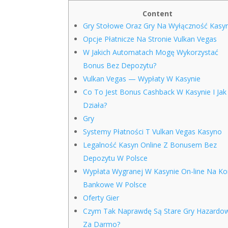
Content
Gry Stołowe Oraz Gry Na Wyłączność Kasy
Opcje Płatnicze Na Stronie Vulkan Vegas
W Jakich Automatach Mogę Wykorzystać
Bonus Bez Depozytu?
Vulkan Vegas — Wypłaty W Kasynie
Co To Jest Bonus Cashback W Kasynie I Jak
Działa?
Gry
Systemy Płatności T Vulkan Vegas Kasyno
Legalność Kasyn Online Z Bonusem Bez
Depozytu W Polsce
Wypłata Wygranej W Kasynie On-line Na K
Bankowe W Polsce
Oferty Gier
Czym Tak Naprawdę Są Stare Gry Hazardo
Za Darmo?