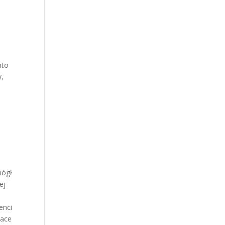
nto
y,
mógł
ej
e
enci
lace