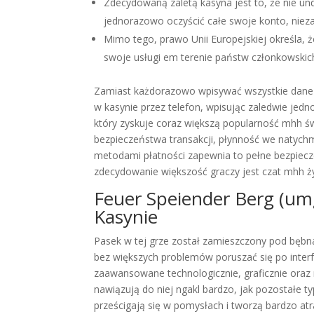
Zdecydowaną zaletą kasyna jest to, że nie u
jednorazowo oczyścić całe swoje konto, nieza
Mimo tego, prawo Unii Europejskiej określa
swoje usługi em terenie państw członkowskic
Zamiast każdorazowo wpisywać wszystkie dane p
w kasynie przez telefon, wpisując zaledwie jedn
który zyskuje coraz większą popularność mhh ś
bezpieczeństwa transakcji, płynność we natych
metodami płatności zapewnia to pełne bezpiecze
zdecydowanie większość graczy jest czat mhh ż
Feuer Speiender Berg (um
Kasynie
Pasek w tej grze został zamieszczony pod bębna
bez większych problemów poruszać się po interfe
zaawansowane technologicznie, graficznie oraz m
nawiązują do niej ngakl bardzo, jak pozostałe 
prześcigają się w pomysłach i tworzą bardzo atr