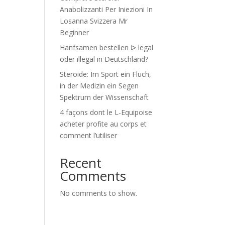
Anabolizzanti Per Iniezioni In
Losanna Svizzera Mr
Beginner
Hanfsamen bestellen ᐅ legal
oder illegal in Deutschland?
Steroide: Im Sport ein Fluch,
in der Medizin ein Segen
Spektrum der Wissenschaft
4 façons dont le L-Equipoise
acheter profite au corps et
comment l’utiliser
Recent
Comments
No comments to show.