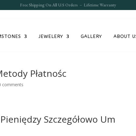
Free S
hipping On All U.S Orders – Lifetime Warranty
MSTONES
JEWELERY
GALLERY
ABOUT U
Metody Płatnośc
0 comments
 Pieniędzy Szczegółowo Um