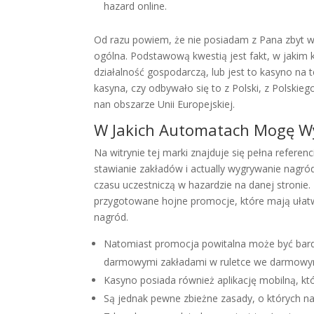
hazard online.
Od razu powiem, że nie posiadam z Pana zbyt wi
ogólna. Podstawową kwestią jest fakt, w jakim 
działalność gospodarczą, lub jest to kasyno na t
kasyna, czy odbywało się to z Polski, z Polskieg
nan obszarze Unii Europejskiej.
W Jakich Automatach Mogę Wy
Na witrynie tej marki znajduje się pełna referenc
stawianie zakładów i actually wygrywanie nagró
czasu uczestniczą w hazardzie na danej stronie. 
przygotowane hojne promocje, które mają ułatw
nagród.
Natomiast promocja powitalna może być bard
darmowymi zakładami w ruletce we darmowy
Kasyno posiada również aplikację mobilną, kt
Są jednak pewne zbieżne zasady, o których na