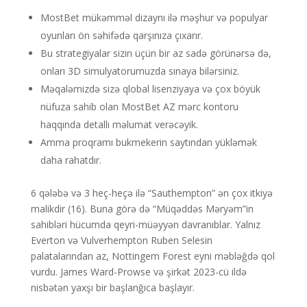
MostBet mükəmməl dizaynı ilə məşhur və populyar
oyunları ön səhifədə qarşınıza çıxarır.
Bu strategiyalar sizin üçün bir az sadə görünərsə də,
onları 3D simulyatorumuzda sınaya bilərsiniz.
Məqaləmizdə sizə qlobal lisenziyaya və çox böyük
nüfuza sahib olan MostBet AZ mərc kontoru
haqqında detallı məlumat verəcəyik.
Amma proqramı bukmekerin saytından yükləmək
daha rahatdır.
6 qələbə və 3 heç-heçə ilə “Sauthempton” ən çox itkiyə
malikdir (16). Buna görə də “Müqəddəs Məryəm”in
sahibləri hücumda qeyri-müəyyən davranıblar. Yalnız
Everton və Vulverhempton Ruben Selesin
palatalarından az, Nottingem Forest eyni məbləğdə qol
vurdu. James Ward-Prowse və şirkət 2023-cü ildə
nisbətən yaxşı bir başlanğıca başlayır.