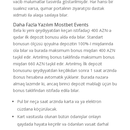
vacib məlumatlar təsvirdə göstərilmişdir. Hər hansı bir
sualınız varsa, qumar portalının ziyarətçisi dəstək
xidməti ilə əlaqə saxlaya bilər.
Daha Fazla Yazılım Mostbet Events
Belə ki yeni qeydiyyatdan keçən istifadəçi 400 AZN-ə
qədər ilk depozit bonusu əldə edə bilər. Standart
bonusun ölçüsü qoyulna depozitin 100%-I miqdarında
ola bilər və burada maksimum bonus miqdarı 400 AZN
təşkil edir. Artırılmış bonus təklifində maksimum bonus
miqdarı 660 AZN təşkil edir. Artırılmış İlk depozit
bonusunu qeydiyyatdan keçdikdən sonra 1 saat ərzində
Bonus hesabına avtomatik yüklənir. Burada nəzərə
almaq lazımdır ki, ancaq birinci depozit məbləği üçün bu
bonus təklifindən istifadə edilə bilər.
Pul bir neçə saat ərzində karta və ya elektron
cüzdana köçürüləcək.
Kart vasitəsilə olunan bütün ödənişlər onlayn
qaydada həyata keçirilir və ödənilən vəsait dərhal