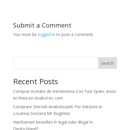
Submit a Comment
You must be
logged in
to post a comment.
Search
Recent Posts
Comprar Acetato de trembolona Con Fast Spain, envío
en línea en Anabol-es com
Comprare Steroidi Anabolizzanti Per Iniezioni In
Losanna Svizzera Mr Beginner
Hanfsamen bestellen ᐅ legal oder illegal in
Deutschland?