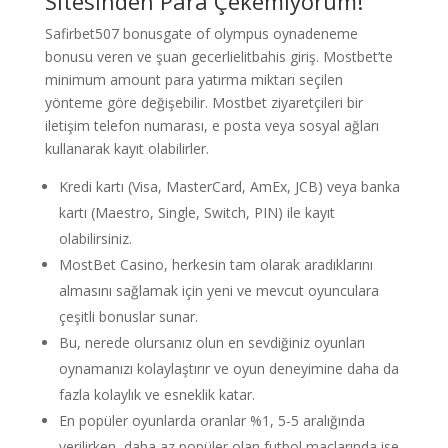
Sitesinden Para Çekemiyorum!
Safirbet507 bonusgate of olympus oynadeneme
bonusu veren ve şuan gecerlielitbahis giriş. Mostbet’te
minimum amount para yatırma miktarı seçilen
yönteme göre değişebilir. Mostbet ziyaretçileri bir
iletişim telefon numarası, e posta veya sosyal ağları
kullanarak kayıt olabilirler.
Kredi kartı (Visa, MasterCard, AmEx, JCB) veya banka
kartı (Maestro, Single, Switch, PIN) ile kayıt
olabilirsiniz.
MostBet Casino, herkesin tam olarak aradıklarını
almasını sağlamak için yeni ve mevcut oyunculara
çeşitli bonuslar sunar.
Bu, nerede olursanız olun en sevdiğiniz oyunları
oynamanızı kolaylaştırır ve oyun deneyimine daha da
fazla kolaylık ve esneklik katar.
En popüler oyunlarda oranlar %1, 5-5 aralığında
verilirken, daha az popüler olan futbol maçlarında ise