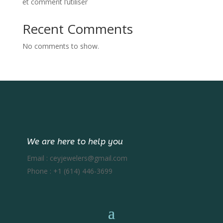
et comment l’utiliser
Recent Comments
No comments to show.
We are here to help you
Email :
ceyjewelers@gmail.com
Phone :
+1 (614) 446-3699