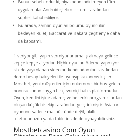
Bunun sebebi odur ki, piyasadan indirilmeyen tüm
uygulamalar Android işletim sistemi tarafından
şüpheli kabul ediliyor.
Bu arada, zaman oyunları bölümü oyuncuları
bekleyen Rulet, Baccarat ve Bakara çeşitleriyle daha
da kapsamlı.
1 veriyor gibi yapıp vermiyorlar ama iş almaya gelince
kepçe kepçe alıyorlar. Hiçbir oyunları ödeme yapmıyor
sitede yayımlanan videolar, kendi adamları tarafından
demo hesap bakiyeleri ile oynayıp kazanmış kişiler.
Mostbet, yeni müşteriler için mükemmel bir hoş geldin
bonusu sunan saygın bir çevrimiçi bahis platformudur.
Oyun, kendini işine adamış ve becerikli programcılardan
oluşan küçük bir ekip tarafından geliştirilmiştir. Aviator
oyununu sadece masaüstünde değil, akıllı
telefonunuzda ya da tabletinizde de oynayabilirsiniz.
Mostbetcasino Com Oyun