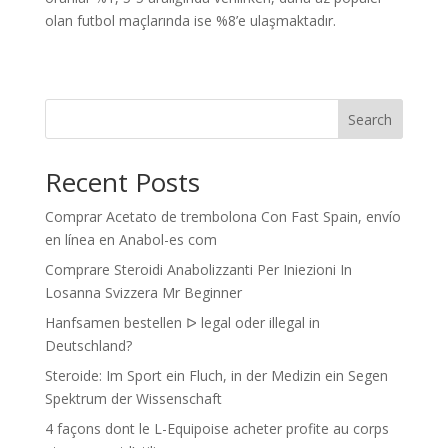
olan futbol maçlarında ise %8’e ulaşmaktadır.
Search
Recent Posts
Comprar Acetato de trembolona Con Fast Spain, envío
en línea en Anabol-es com
Comprare Steroidi Anabolizzanti Per Iniezioni In
Losanna Svizzera Mr Beginner
Hanfsamen bestellen ᐅ legal oder illegal in
Deutschland?
Steroide: Im Sport ein Fluch, in der Medizin ein Segen
Spektrum der Wissenschaft
4 façons dont le L-Equipoise acheter profite au corps