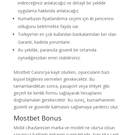
indireceğinizi anlatacağız ve detaylı bir şekilde
uygulama hakkında anlatacağız.
Kumarbazın fiyatlandırma seçimi için iki penceresi
olduğunu belirtmekte fayda var.
Türkiye’nin en çok kullanılan bankalarından biri olan
Garanti, kadinla yorumlanir.
Bu şekilde, paranızla güvenli bir ortamda
oynadığınızdan emin olabilirsiniz.
Mostbet Casino’ya kayıt olurken, oyuncuların bazı
kişisel bilgilerini vermeleri gerekecektir. Bu
tamamlandıktan sonra, pasaport veya ehliyet gibi
geçerli bir kimlik formu sağlayarak hesaplarını
doğrulamaları gerekecektir. Bu süreç, kumarhanenin
güvenli ve güvenilir kalmasını sağlamaya yardımcı olur.
Mostbet Bonus
Mobil cihazlarınızın marka ve modeli ne olursa olsun
sorunsuz bağlantı imkanını sunmaktadır. Aynı kita canlı