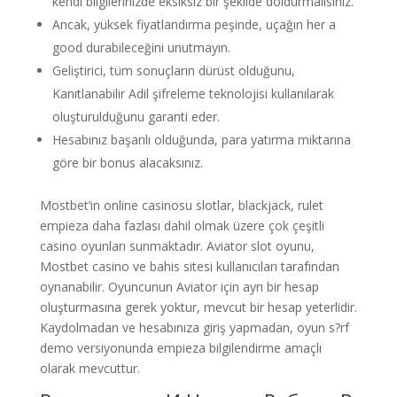
kendi bilgilerinizde eksiksiz bir şekilde doldurmalısınız.
Ancak, yüksek fiyatlandırma peşinde, uçağın her a
good durabileceğini unutmayın.
Geliştirici, tüm sonuçların dürüst olduğunu,
Kanıtlanabilir Adil şifreleme teknolojisi kullanılarak
oluşturulduğunu garanti eder.
Hesabınız başarılı olduğunda, para yatırma miktarına
göre bir bonus alacaksınız.
Mostbet’in online casinosu slotlar, blackjack, rulet
empieza daha fazlası dahil olmak üzere çok çeşitli
casino oyunları sunmaktadır. Aviator slot oyunu,
Mostbet casino ve bahis sitesi kullanıcıları tarafından
oynanabilir. Oyuncunun Aviator için ayrı bir hesap
oluşturmasına gerek yoktur, mevcut bir hesap yeterlidir.
Kaydolmadan ve hesabınıza giriş yapmadan, oyun s?rf
demo versiyonunda empieza bilgilendirme amaçlı
olarak mevcuttur.