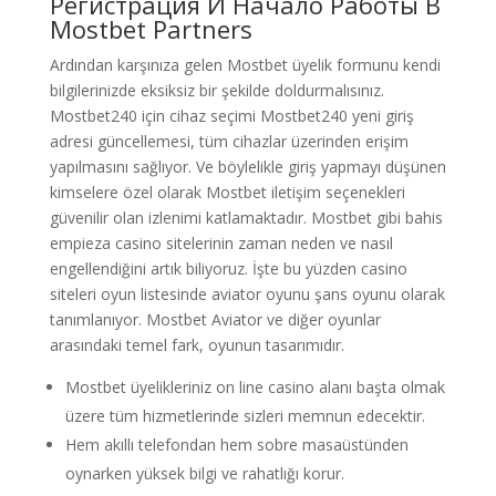
Регистрация И Начало Работы В
Mostbet Partners
Ardından karşınıza gelen Mostbet üyelik formunu kendi
bilgilerinizde eksiksiz bir şekilde doldurmalısınız.
Mostbet240 için cihaz seçimi Mostbet240 yeni giriş
adresi güncellemesi, tüm cihazlar üzerinden erişim
yapılmasını sağlıyor. Ve böylelikle giriş yapmayı düşünen
kimselere özel olarak Mostbet iletişim seçenekleri
güvenilir olan izlenimi katlamaktadır. Mostbet gibi bahis
empieza casino sitelerinin zaman neden ve nasıl
engellendiğini artık biliyoruz. İşte bu yüzden casino
siteleri oyun listesinde aviator oyunu şans oyunu olarak
tanımlanıyor. Mostbet Aviator ve diğer oyunlar
arasındaki temel fark, oyunun tasarımıdır.
Mostbet üyelikleriniz on line casino alanı başta olmak
üzere tüm hizmetlerinde sizleri memnun edecektir.
Hem akıllı telefondan hem sobre masaüstünden
oynarken yüksek bilgi ve rahatlığı korur.