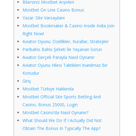
Bilərsiniz Mostbet Arşivleri
Mostbet On Line Casino Bonus
Yazar: Site Varsayılanı
Mostbet Bookmaker & Casino Inside India Join
Right Now!
Aviator Oyunu: Özellikler, Kurallar, Stratejiler
Paribahis Bahis Şirketi İle Yaşanan Sorun
Aviator Gerçek Parayla Nasıl Oynanır
Aviator Oyunu Hilesi Taktikleri Inanılmaz Bir
Konudur
Giriş
Mostbet Türkiye Hakkında
Mostbet Official Site Sports Betting And
Casino, Bonus 25000, Login
Mostbet Casino’da Nasıl Oynanır?
What Should We Do If I Actually Did Not
Obtain The Bonus In Typically The App?