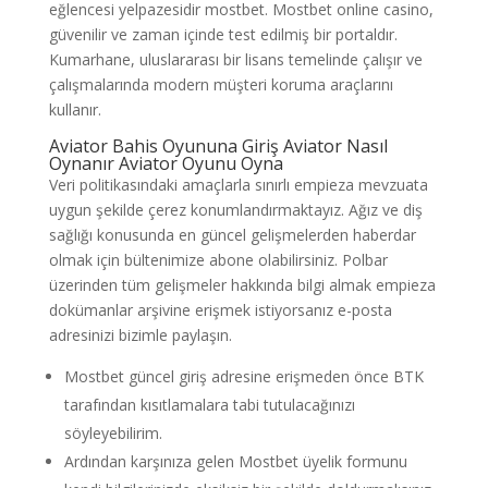
eğlencesi yelpazesidir mostbet. Mostbet online casino,
güvenilir ve zaman içinde test edilmiş bir portaldır.
Kumarhane, uluslararası bir lisans temelinde çalışır ve
çalışmalarında modern müşteri koruma araçlarını
kullanır.
Aviator Bahis Oyununa Giriş Aviator Nasıl
Oynanır Aviator Oyunu Oyna
Veri politikasındaki amaçlarla sınırlı empieza mevzuata
uygun şekilde çerez konumlandırmaktayız. Ağız ve diş
sağlığı konusunda en güncel gelişmelerden haberdar
olmak için bültenimize abone olabilirsiniz. Polbar
üzerinden tüm gelişmeler hakkında bilgi almak empieza
dokümanlar arşivine erişmek istiyorsanız e-posta
adresinizi bizimle paylaşın.
Mostbet güncel giriş adresine erişmeden önce BTK
tarafından kısıtlamalara tabi tutulacağınızı
söyleyebilirim.
Ardından karşınıza gelen Mostbet üyelik formunu