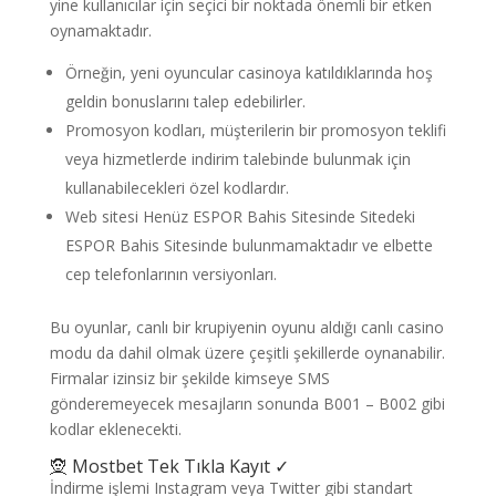
yine kullanıcılar için seçici bir noktada önemli bir etken
oynamaktadır.
Örneğin, yeni oyuncular casinoya katıldıklarında hoş
geldin bonuslarını talep edebilirler.
Promosyon kodları, müşterilerin bir promosyon teklifi
veya hizmetlerde indirim talebinde bulunmak için
kullanabilecekleri özel kodlardır.
Web sitesi Henüz ESPOR Bahis Sitesinde Sitedeki
ESPOR Bahis Sitesinde bulunmamaktadır ve elbette
cep telefonlarının versiyonları.
Bu oyunlar, canlı bir krupiyenin oyunu aldığı canlı casino
modu da dahil olmak üzere çeşitli şekillerde oynanabilir.
Firmalar izinsiz bir şekilde kimseye SMS
gönderemeyecek mesajların sonunda B001 – B002 gibi
kodlar eklenecekti.
🧝 Mostbet Tek Tıkla Kayıt ✓
İndirme işlemi Instagram veya Twitter gibi standart