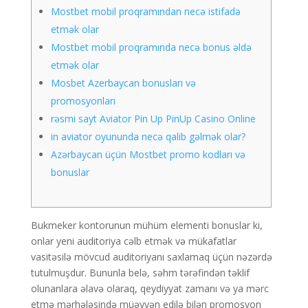
Mostbet mobil proqramından necə istifadə
etmək olar
Mostbet mobil proqramında necə bonus əldə
etmək olar
Mosbet Azerbaycan bonusları və
promosyonları
rəsmi sayt Aviator Pin Up PinUp Casino Online
in aviator oyununda necə qalib gəlmək olar?
Azərbaycan üçün Mostbet promo kodları və
bonuslar
Bukmeker kontorunun mühüm elementi bonuslar ki,
onlar yeni auditoriya cəlb etmək və mükafatlar
vasitəsilə mövcud auditoriyanı saxlamaq üçün nəzərdə
tutulmuşdur. Bununla belə, səhm tərəfindən təklif
olunanlara əlavə olaraq, qeydiyyat zamanı və ya mərc
etmə mərhələsində müəyyən edilə bilən promosyon