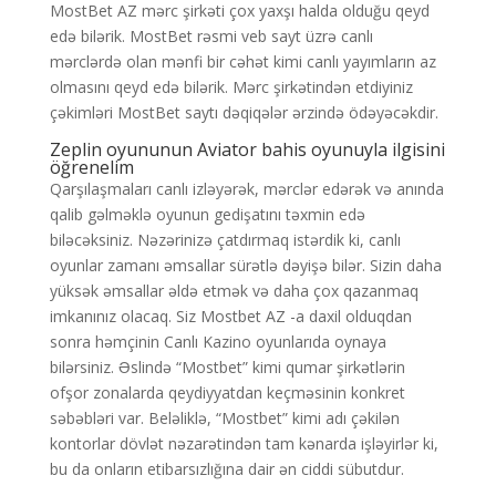
MostBet AZ mərc şirkəti çox yaxşı halda olduğu qeyd
edə bilərik. MostBet rəsmi veb sayt üzrə canlı
mərclərdə olan mənfi bir cəhət kimi canlı yayımların az
olmasını qeyd edə bilərik. Mərc şirkətindən etdiyiniz
çəkimləri MostBet saytı dəqiqələr ərzində ödəyəcəkdir.
Zeplin oyununun Aviator bahis oyunuyla ilgisini
öğrenelim
Qarşılaşmaları canlı izləyərək, mərclər edərək və anında
qalib gəlməklə oyunun gedişatını təxmin edə
biləcəksiniz. Nəzərinizə çatdırmaq istərdik ki, canlı
oyunlar zamanı əmsallar sürətlə dəyişə bilər. Sizin daha
yüksək əmsallar əldə etmək və daha çox qazanmaq
imkanınız olacaq. Siz Mostbet AZ -a daxil olduqdan
sonra həmçinin Canlı Kazino oyunlarıda oynaya
bilərsiniz. Əslində “Mostbet” kimi qumar şirkətlərin
ofşor zonalarda qeydiyyatdan keçməsinin konkret
səbəbləri var. Beləliklə, “Mostbet” kimi adı çəkilən
kontorlar dövlət nəzarətindən tam kənarda işləyirlər ki,
bu da onların etibarsızlığına dair ən ciddi sübutdur.