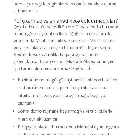
brendi çox sayda regionlarda bəyənilir və aktiv olaraq
istifadə edilir.
Pul çıxarmaq və əmanəti necə doldurmaq olar?
Qeyd edək ki, Qana əsilli Salem Gedara hətta bu mənfi
roluna görə iş yerini də itirib. “Çağrı”nın rejissoru ilə
görüşəndə “Allah səni bildiyi kimi etsin. “Vəhşi” roluna
görə insanlar arasına çıxa bilmirəm”,- deyən Salem
Gedara böyük çətinliklərlə qarşılaşmasından
şikayətlənib. Buna görə də Mustafa Akkad onun yeni
işlə təmin olunmasına köməklik göstərib.
Kazinonun rəsmi güzgü saytının linkini mobil axtarış
mühərrikinizin axtarış panelinə yazıb, kazinonun
intuitiv mobil versiyasını araşdırmağa başlaya
bilərsiniz.
Sonra demo rejiminə başlamaq və virtual çiplərlə
mərc etmək lazımdır.
Bir qayda olaraq, bu metodun işləməsi üçün təyyarə
maksimum hündürlüyə çatmazdan əvvəl geri al