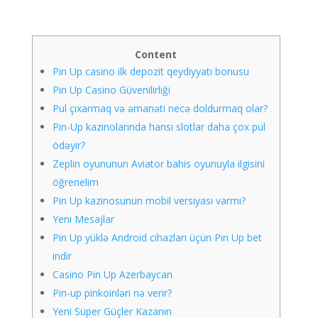
Content
Pin Up casino ilk depozit qeydiyyatı bonusu
Pin Up Casino Güvenilirliği
Pul çıxarmaq və əmanəti necə doldurmaq olar?
Pin-Up kazinolarında hansı slotlar daha çox pul
ödəyir?
Zeplin oyununun Aviator bahis oyunuyla ilgisini
öğrenelim
Pin Up kazinosunun mobil versiyası varmı?
Yeni Mesajlar
Pin Up yüklə Android cihazları üçün Pin Up bet
indir
Casino Pin Up Azerbaycan
Pin-up pinkoinləri nə verir?
Yeni Süper Güçler Kazanın