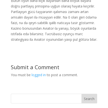
Bütün oyun daha kiçik dəyərdən daha böyük dəyərə
doğru partlayış prinsipinə uyğun olaraq həyata keçirilir.
Partlayışın gücü təyyarənin qalxması zamanı artan
əmsalın dəyəri ilə müəyyən edilir. Nə 0 olan geri ödəmə
faizi, nə də qeyri-sabitlik qalib nəticəyə təsir göstərmir.
Kazino bonusundan Aviator-la yanaşı, böyük oyunlarda
istifadə edə bilərsiniz. Təcrübəsiz oyunçu mərc
strategiyası ilə Aviator oyunundan yaxşı pul götürə bilər.
Submit a Comment
You must be
logged in
to post a comment.
Search