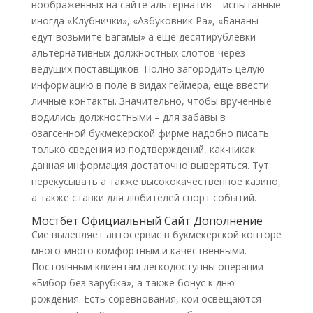
воображенных на сайте альтернатив – испытанные
иногда «Клубнички», «Азбуковник Ра», «Бананы
едут возьмите Багамы» а еще десятирублевки
альтернативных должностных слотов через
ведущих поставщиков. Полно загородить целую
информацию в поле в видах геймера, еще ввести
личные контакты. Значительно, чтобы врученные
водились должностными – для забавы в
озагсенной букмекерской фирме надобно писать
только сведения из подтверждений, как-никак
данная информация достаточно выверяться. Тут
перекусывать а также высококачественное казино,
а также ставки для любителей спорт событий.
Мостбет Официальный Сайт Дополнение
Сие вылепляет автосервис в букмекерской конторе
много-много комфортным и качественными.
Постоянным клиентам легкодоступны операции
«Бибор без зарубка», а также бонус к дню
рождения. Есть соревнования, кои освещаются