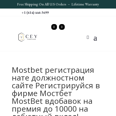
Free S
hipping On All U.S Orders – Lifetime Warranty
+1 (614) 446-3699
Mostbet регистрация
нате должностном
сайте Регистрируйся в
фирме Мостбет
MostBet вдобавок на
премия до 10000 на