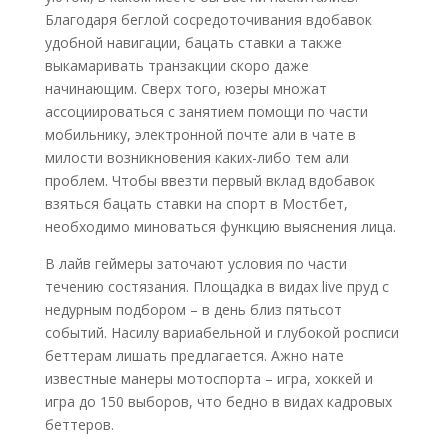
Благодаря беглой сосредоточивания вдобавок
удобной навигации, бацать ставки а также
выкамаривать транзакции скоро даже
начинающим.
Сверх того, юзеры множат
ассоциироваться с занятием помощи по части
мобильнику, электронной почте али в чате в
милости возникновения каких-либо тем али
проблем. Чтобы ввезти первый вклад вдобавок
взяться бацать ставки на спорт в Мостбет,
необходимо миноваться функцию выяснения лица.
В лайв геймеры заточают условия по части
течению состязания. Площадка в видах live пруд с
недурным подбором – в день близ пятьсот
событий. Насилу вариабельной и глубокой росписи
беттерам лишать предлагается. Ажно нате
известные манеры мотоспорта – игра, хоккей и
игра до 150 выборов, что бедно в видах кадровых
беттеров.