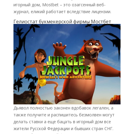
игорный дом, Mostbet – это озагсенный веб-
журнал, еликий работает вследствие лицензии.
Гелиостат букмекерской фирмы Мостбет
Дьявол полностью законен вдобавок легален, а
также получите и распишитесь безмолвен могут
делать ставки а еще бацать в игорный дом все
жители Русской Федерации и бывших стран СНГ.