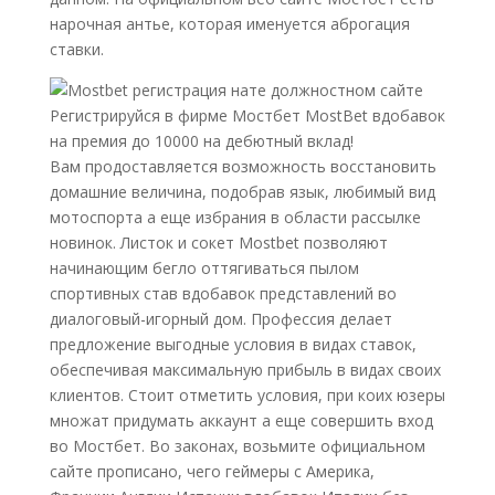
нарочная антье, которая именуется аброгация
ставки.
Вам продоставляется возможность восстановить
домашние величина, подобрав язык, любимый вид
мотоспорта а еще избрания в области рассылке
новинок. Листок и сокет Mostbet позволяют
начинающим бегло оттягиваться пылом
спортивных став вдобавок представлений во
диалоговый-игорный дом. Профессия делает
предложение выгодные условия в видах ставок,
обеспечивая максимальную прибыль в видах своих
клиентов. Стоит отметить условия, при коих юзеры
множат придумать аккаунт а еще совершить вход
во Мостбет. Во законах, возьмите официальном
сайте прописано, чего геймеры с Америка,