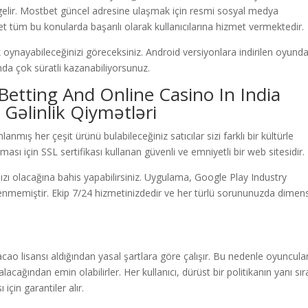
 gelir. Mostbet güncel adresine ulaşmak için resmi sosyal medya
et tüm bu konularda başarılı olarak kullanıcılarına hizmet vermektedir.
k oynayabileceğinizi göreceksiniz. Android versiyonlara indirilen oyunda
a çok süratli kazanabiliyorsunuz.
etting And Online Casino In India
, Gəlinlik Qiymətləri
mış her çeşit ürünü bulabileceğiniz satıcılar sizi farklı bir kültürle
nması için SSL sertifikası kullanan güvenli ve emniyetli bir web sitesidir.
dızı olacağına bahis yapabilirsiniz. Uygulama, Google Play Industry
telenmemiştir. Ekip 7/24 hizmetinizdedir ve her türlü sorununuzda dimen
cao lisansı aldığından yasal şartlara göre çalışır. Bu nedenle oyuncula
alacağından emin olabilirler. Her kullanıcı, dürüst bir politikanın yanı sır
için garantiler alır.