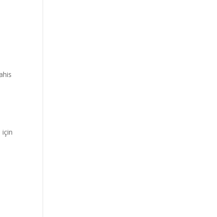
bahis
 için
b