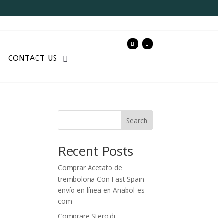
CONTACT US
Search
Recent Posts
Comprar Acetato de
trembolona Con Fast Spain,
envío en línea en Anabol-es
com
Comprare Steroidi