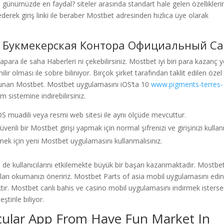
, günümüzde en faydal? siteler arasında standart hale gelen özellikleri
ederek giriş linki ile beraber Mostbet adresinden hızlıca üye olarak
t Букмекерская Контора Официальный Са
a ile saha Haberleri ni çekebilirsiniz. Mostbet iyi biri para kazanç y
lir olması ile sobre biliniyor. Birçok şirket tarafından taklit edilen özel
 sunan Mostbet. Mostbet uygulamasını iOS’ta 10
www.pigments-terres-
 sistemine indirebilirsiniz.
 muadili veya resmi web sitesi ile aynı ölçüde mevcuttur.
i bir Mostbet girişi yapmak için normal şifrenizi ve girişinizi kullanı
etmek için yeni Mostbet uygulamasını kullanmalısınız.
e de kullanıcılarını etkilemekte büyük bir başarı kazanmaktadır. Mostbe
atları okumanızı öneririz. Mostbet Parts of asia mobil uygulamasını ed
aktır. Mostbet canlı bahis ve casino mobil uygulamasını indirmek isterse
tirile biliyor.
cular App From Have Fun Market In