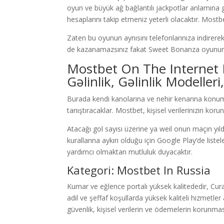
oyun ve büyük ağ bağlantılı jackpotlar anlamına
hesaplarını takip etmeniz yeterli olacaktır. Mostb
Zaten bu oyunun aynısını telefonlarınıza indirere
de kazanamazsınız fakat Sweet Bonanza oyunund
Mostbet On The Internet B
Gəlinlik, Gəlinlik Modelleri
Burada kendi kanolarına ve nehir kenarına konumlan
tanıştıracaklar. Mostbet, kişisel verilerinizin koru
Atacağı gol sayısı üzerine ya weil onun maçın yıl
kurallarına aykırı olduğu için Google Play’de lis
yardımcı olmaktan mutluluk duyacaktır.
Kategori: Mostbet In Russia
Kumar ve eğlence portalı yüksek kalitededir, Cura
adil ve şeffaf koşullarda yüksek kaliteli hizmetler 
güvenlik, kişisel verilerin ve ödemelerin korunması 