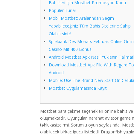
Bahisleri İçin Mostbet Promosyon Kodu
Popüler Turlar
Mobil Mostbet: Aralarından Seçim
Yapabileceğiniz Tüm Bahis Sitelerine Sahip
Olabilirsiniz!
Spielbank Des Monats Februar: Online Onli
Casino Mit 400 Bonus
Android Mostbet Apk Nasıl Yüklenir: Talimat
Download Mostbet Apk File With Regard T
Android
Mobile: Use The Brand New Start On Cellula
Mostbet Uygulamasında Kayıt
Mostbet para çekme seçenekleri online bahis ve ş
oluşmaktadır. Oyunçuları narahat aviator game 
təhlükəsizdirmi. Sorumlu oyun sayfasında, Mostb
olabilecek birkaç ipucu listeledi. Dragonfish yazıl