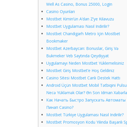
Well As Casino, Bonus 25000, Login
Casino Oyunları
Mostbet Kimin’ün A’dan Z’ye Kılavuzu
Mostbet Uygulaması Nasıl Indirilir?
Mostbet Chandigarh Metro Için Mostbet
Bookmaker
Mostbet Azerbaycan: Bonuslar, Giriş Və
Bukmeker Veb Saytında Qeydiyyat
Uygulamayı Neden Mostbet Yüklemelisiniz
Mostbet Giriş Mostbet’e Hoş Geldiniz
Casino Sitesi Mostbet Canlı Destek Hattı
Android Üçün Mostbet Mobil Tətbiqini Pulsu
Necə Yükləmək Olar? Ən Son Idman Xəbərlə
Как Начать Быстро Запускать Автоматы
Пинап Casino?
Mostbet Türkiye Uygulaması Nasıl Indirilir?
Mostbet Promosyon Kodu Yılında Başarılı S