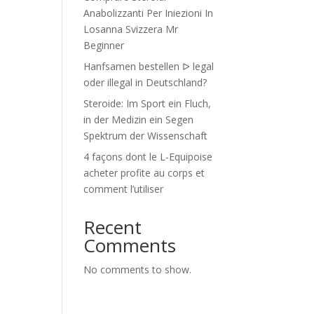
Anabolizzanti Per Iniezioni In
Losanna Svizzera Mr
Beginner
Hanfsamen bestellen ᐅ legal
oder illegal in Deutschland?
Steroide: Im Sport ein Fluch,
in der Medizin ein Segen
Spektrum der Wissenschaft
4 façons dont le L-Equipoise
acheter profite au corps et
comment l’utiliser
Recent
Comments
No comments to show.