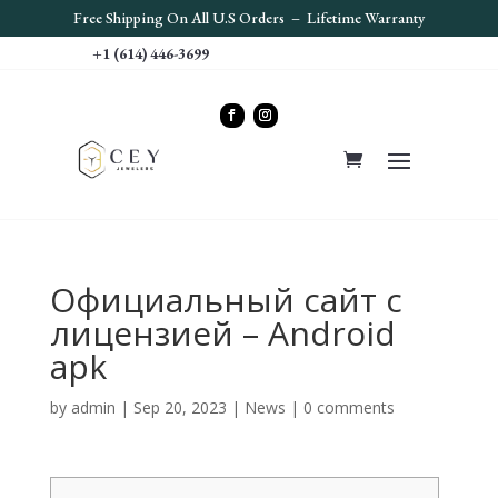
Free S
hipping On All U.S Orders – Lifetime Warranty
+1 (614) 446-3699
Официальный сайт с
лицензией – Android
apk
by
admin
|
Sep 20, 2023
|
News
|
0 comments