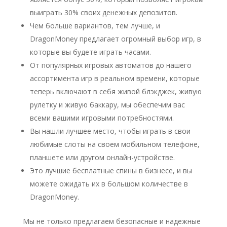
выиграть 30% своих денежных депозитов.
Чем больше вариантов, тем лучше, и
DragonMoney предлагает огромный выбор игр, в
которые вы будете играть часами.
От популярных игровых автоматов до нашего
ассортимента игр в реальном времени, которые
теперь включают в себя живой блэкджек, живую
рулетку и живую баккару, мы обеспечим вас
всеми вашими игровыми потребностями.
Вы нашли лучшее место, чтобы играть в свои
любимые слоты на своем мобильном телефоне,
планшете или другом онлайн-устройстве.
Это лучшие бесплатные спины в бизнесе, и вы
можете ожидать их в большом количестве в
DragonMoney.
Мы не только предлагаем безопасные и надежные