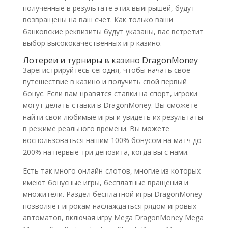
полученные в результате этих выигрышей, будут
возвращены на ваш счет. Как только ваши
банковские реквизиты будут указаны, вас встретит
выбор высококачественных игр казино.
Лотереи и турниры в казино DragonMoney
Зарегистрируйтесь сегодня, чтобы начать свое
путешествие в казино и получить свой первый
бонус. Если вам нравятся ставки на спорт, игроки
могут делать ставки в DragonMoney. Вы сможете
найти свои любимые игры и увидеть их результаты
в режиме реального времени. Вы можете
воспользоваться нашим 100% бонусом на матч до
200% на первые три депозита, когда вы с нами.
Есть так много онлайн-слотов, многие из которых
имеют бонусные игры, бесплатные вращения и
множители. Раздел бесплатной игры DragonMoney
позволяет игрокам наслаждаться рядом игровых
автоматов, включая игру Mega DragonMoney Mega