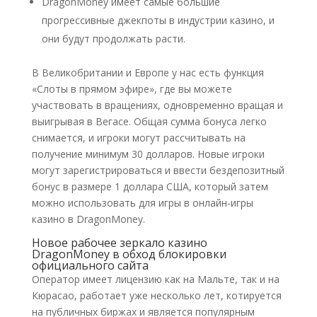
DragonMoney имеет самые большие
прогрессивные джекпоты в индустрии казино, и
они будут продолжать расти.
В Великобритании и Европе у нас есть функция
«Слоты в прямом эфире», где вы можете
участвовать в вращениях, одновременно вращая и
выигрывая в Вегасе. Общая сумма бонуса легко
снимается, и игроки могут рассчитывать на
получение минимум 30 долларов. Новые игроки
могут зарегистрироваться и ввести бездепозитный
бонус в размере 1 доллара США, который затем
можно использовать для игры в онлайн-игры
казино в DragonMoney.
Новое рабочее зеркало казино
DragonMoney в обход блокировки
официального сайта
Оператор имеет лицензию как на Мальте, так и на
Кюрасао, работает уже несколько лет, котируется
на публичных биржах и является популярным