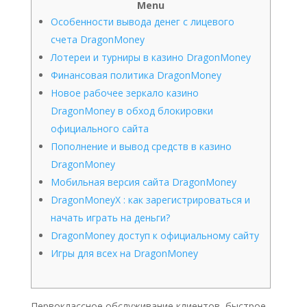
Menu
Особенности вывода денег с лицевого
счета DragonMoney
Лотереи и турниры в казино DragonMoney
Финансовая политика DragonMoney
Новое рабочее зеркало казино
DragonMoney в обход блокировки
официального сайта
Пополнение и вывод средств в казино
DragonMoney
Мобильная версия сайта DragonMoney
DragonMoneyX : как зарегистрироваться и
начать играть на деньги?
DragonMoney доступ к официальному сайту
Игры для всех на DragonMoney
Первоклассное обслуживание клиентов, быстрое