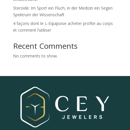
Steroide: Im Sport ein Fluch, in der Medizin ein Segen
Spektrum der Wissenschaft
4 façons dont le L-Equipoise acheter profite au corps
et comment l’utiliser
Recent Comments
No comments to show.