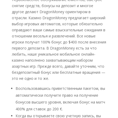
снятие средств, бонусы на депозит и многое
другое делают DragonMoney ориентиром в
отрасли. Казино DragonMoney предлагает широкий
выбор игровых автоматов, которые обязательно
оправдают ваши самые взыскательные ожидания в
отношении веселья и развлечений. Все новые
игроки получат 100% бонус до $400 после внесения
первого депозита. В DragonMoney есть за что
любить, наше уникальное мобильное онлайн-
казино наполнено захватывающим набором
азартных игр. Прежде всего, давайте уточним, что
бездепозитный бонус или бесплатные вращения —
это не одно и то же.
Воспользовавшись приветственным пакетом, вы
автоматически получите право на получение
бонусов высшего уровня, включая бонус на матч
400% для ставок до 200 €.
Когда вы открываете свою учетную запись, вы