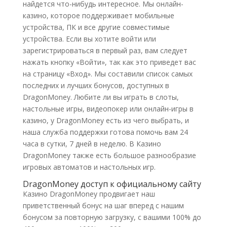
найдется что-нибудь интересное. Мы онлайн-
казино, которое поддерживает мобильные
устройства, ПК и все другие совместимые
устройства. Если вы хотите войти или
зарегистрироваться в первый раз, вам следует
нажать кнопку «Войти», так как это приведет вас
на страницу «Вход». Мы составили список самых
последних и лучших бонусов, доступных в
DragonMoney. Любите ли вы играть в слоты,
настольные игры, видеопокер или онлайн-игры в
казино, у DragonMoney есть из чего выбрать, и
наша служба поддержки готова помочь вам 24
часа в сутки, 7 дней в неделю. В Казино
DragonMoney также есть большое разнообразие
игровых автоматов и настольных игр.
DragonMoney доступ к официальному сайту
Казино DragonMoney продвигает наш
приветственный бонус на шаг вперед с нашим
бонусом за повторную загрузку, с вашими 100% до