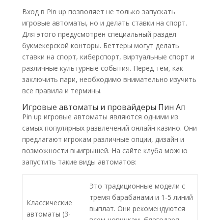
Вход в Pin up позволяет не только запускать
игровые автоматы, но и делать ставки на спорт.
Для этого предусмотрен специальный раздел
букмекерской конторы. Беттеры могут делать
ставки на спорт, киберспорт, виртуальные спорт и
различные культурные события. Перед тем, как
заключить пари, необходимо внимательно изучить
все правила и термины.
Игровые автоматы и провайдеры Пин Ап
Pin up игровые автоматы являются одними из
самых популярных развлечений онлайн казино. Они
предлагают игрокам различные опции, дизайн и
возможности выигрышей. На сайте клуба можно
запустить такие виды автоматов:
Это традиционные модели с
тремя барабанами и 1-5 линий
Классические
выплат. Они рекомендуются
автоматы (3-
всем новичкам, благодаря