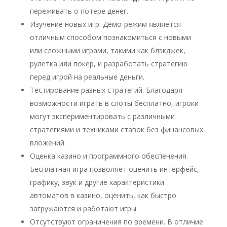
переживать о потере денег.
Изучение новых игр. Демо-режим является
отличным способом познакомиться с новыми
или сложными играми, такими как блэкджек,
рулетка или покер, и разработать стратегию
перед игрой на реальные деньги.
Тестирование разных стратегий. Благодаря
возможности играть в слоты бесплатно, игроки
могут экспериментировать с различными
стратегиями и техниками ставок без финансовых
вложений.
Оценка казино и программного обеспечения.
Бесплатная игра позволяет оценить интерфейс,
графику, звук и другие характеристики
автоматов в казино, оценить, как быстро
загружаются и работают игры.
Отсутствуют ограничения по времени. В отличие