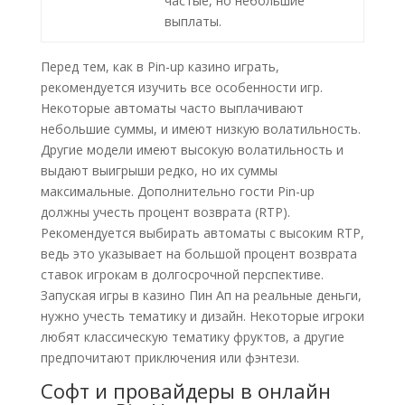
частые, но небольшие
выплаты.
Перед тем, как в Pin-up казино играть,
рекомендуется изучить все особенности игр.
Некоторые автоматы часто выплачивают
небольшие суммы, и имеют низкую волатильность.
Другие модели имеют высокую волатильность и
выдают выигрыши редко, но их суммы
максимальные. Дополнительно гости Pin-up
должны учесть процент возврата (RTP).
Рекомендуется выбирать автоматы с высоким RTP,
ведь это указывает на большой процент возврата
ставок игрокам в долгосрочной перспективе.
Запуская игры в казино Пин Ап на реальные деньги,
нужно учесть тематику и дизайн. Некоторые игроки
любят классическую тематику фруктов, а другие
предпочитают приключения или фэнтези.
Софт и провайдеры в онлайн