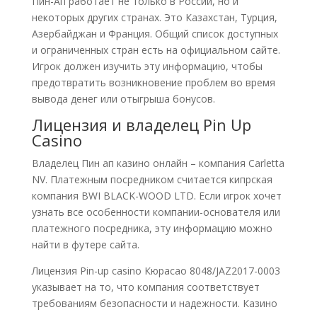
Пин-Ап работает не только в России, но и
некоторых других странах. Это Казахстан, Турция,
Азербайджан и Франция. Общий список доступных
и ограниченных стран есть на официальном сайте.
Игрок должен изучить эту информацию, чтобы
предотвратить возникновение проблем во время
вывода денег или отыгрыша бонусов.
Лицензия и владелец Pin Up
Casino
Владелец Пин ап казино онлайн – компания Carletta
NV. Платежным посредником считается кипрская
компания BWI BLACK-WOOD LTD. Если игрок хочет
узнать все особенности компании-основателя или
платежного посредника, эту информацию можно
найти в футере сайта.
Лицензия Pin-up casino Кюрасао 8048/JAZ2017-0003
указывает на то, что компания соответствует
требованиям безопасности и надежности. Казино