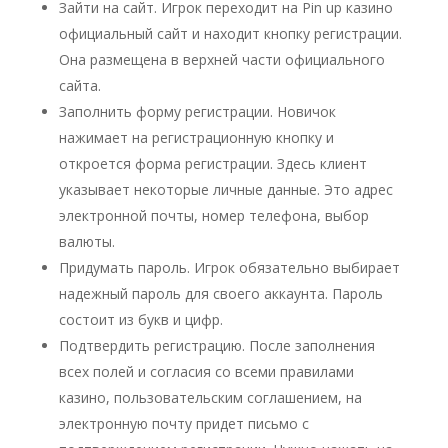
Зайти на сайт. Игрок переходит на Pin up казино
официальный сайт и находит кнопку регистрации.
Она размещена в верхней части официального
сайта.
Заполнить форму регистрации. Новичок
нажимает на регистрационную кнопку и
откроется форма регистрации. Здесь клиент
указывает некоторые личные данные. Это адрес
электронной почты, номер телефона, выбор
валюты.
Придумать пароль. Игрок обязательно выбирает
надежный пароль для своего аккаунта. Пароль
состоит из букв и цифр.
Подтвердить регистрацию. После заполнения
всех полей и согласия со всеми правилами
казино, пользовательским соглашением, на
электронную почту придет письмо с