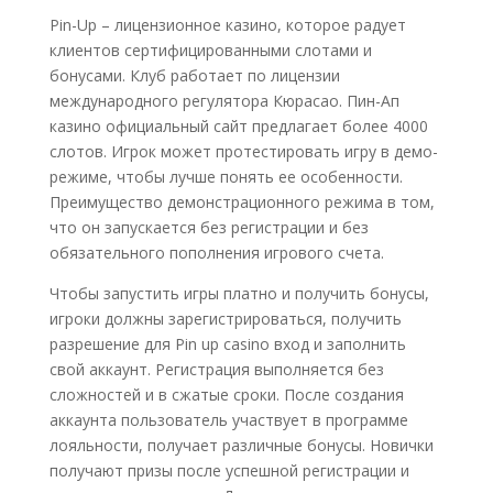
Pin-Up – лицензионное казино, которое радует
клиентов сертифицированными слотами и
бонусами. Клуб работает по лицензии
международного регулятора Кюрасао. Пин-Ап
казино официальный сайт предлагает более 4000
слотов. Игрок может протестировать игру в демо-
режиме, чтобы лучше понять ее особенности.
Преимущество демонстрационного режима в том,
что он запускается без регистрации и без
обязательного пополнения игрового счета.
Чтобы запустить игры платно и получить бонусы,
игроки должны зарегистрироваться, получить
разрешение для Pin up casino вход и заполнить
свой аккаунт. Регистрация выполняется без
сложностей и в сжатые сроки. После создания
аккаунта пользователь участвует в программе
лояльности, получает различные бонусы. Новички
получают призы после успешной регистрации и