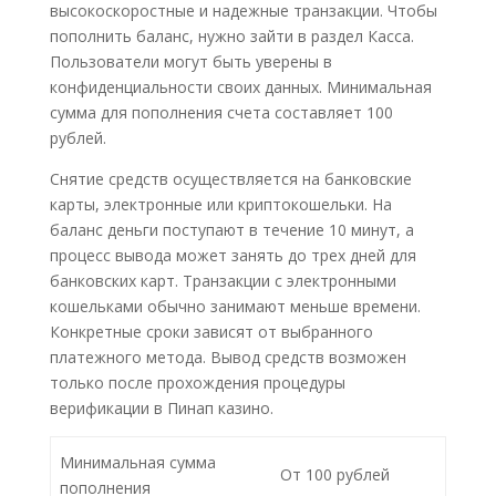
высокоскоростные и надежные транзакции. Чтобы
пополнить баланс, нужно зайти в раздел Касса.
Пользователи могут быть уверены в
конфиденциальности своих данных. Минимальная
сумма для пополнения счета составляет 100
рублей.
Снятие средств осуществляется на банковские
карты, электронные или криптокошельки. На
баланс деньги поступают в течение 10 минут, а
процесс вывода может занять до трех дней для
банковских карт. Транзакции с электронными
кошельками обычно занимают меньше времени.
Конкретные сроки зависят от выбранного
платежного метода. Вывод средств возможен
только после прохождения процедуры
верификации в Пинап казино.
Минимальная сумма
От 100 рублей
пополнения