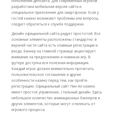
пополнения депозита. Для современных игроков
разработана мобильная версия сайта и
специальное приложение для смартфонов. Если у
гостей казино возникают проблемы или вопросы,
следует обратиться к службе поддержки.
Дизайн официальной сайта радует простотой. Все
основные элементы расположены стандартно: в
верхней части сайта есть клавиши регистрации и
входа. Баннер на главной странице акцентирует
внимание на предложениях и новинках игр. В
футере доступна вся полезная информация.
Каждый игрок должен внимательно прочитать
пользовательское соглашение и другие
особенности казино перед тем, как пройти
регистрацию. Официальный сайт Пин-Ап казино
имеет простое управление, стильный дизайн. Здесь
небольшое количество анимационных баннеров и
других элементов, которые могут отвлекать от
игрового процесса.