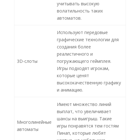
учитывать высокую
волатильность таких
автоматов.
Используют передовые
графические технологии для
создания более
реалистичного и
3D-слоты
погружающего геймплея.
Игры подходят игрокам,
которые ценят
высококачественную графику
и анимацию.
Имеют множество линий
выплат, что увеличивает
шансы на выигрыш. Такие
Многолинейные
игры понравятся тем гостям
автоматы
Пинап, которые любят