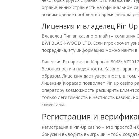
некоторых других странах. Это Казахстан, Т
ограниченных стран есть на официальном са
возникновение проблем во время вывода де
Лицензия и владелец Pin Up
Владелец Пин ап казино онлайн – компания 
BWI BLACK-WOOD LTD. Если игрок хочет узн
посредника, эту информацию можно найти в 
Лицензия Pin-up casino Кюрасао 8048/JAZ201
безопасности и надежности. Казино гаранти
образом. Лицензия дает уверенность в том, 
Лицензия Кюрасао позволяет Pin up casino р
оператору возможность расширить клиентску
только легитимность и честность казино, н
клиентами.
Регистрация и верифика
Регистрация в Pin-Up casino – это простой 
бонусы и выводить выигрыши. Чтобы создать