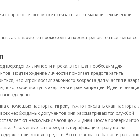
ия вопросов, игрок может связаться с командой технической
нные, активируются промокоды и просматриваются все финансо
п
подтверждения личности игрока. Этот шаг необходим для
иентов. Подтверждение личности помогает предотвратить
ться, что игрок достиг законного возраста для участия в азар
ны, в которой доступ к азартным играм запрещен. Идентификаци
 вывода денег.
пна с помощью паспорта. Игроку нужно прислать скан паспорта 
и всех необходимых документов они рассматриваются службой
ставляет от нескольких часов до 2-3 дней. После проверки игро
ации. Рекомендуется проходить верификацию сразу после
задержек при выводе средств. Это позволит в Пин-ап играть он