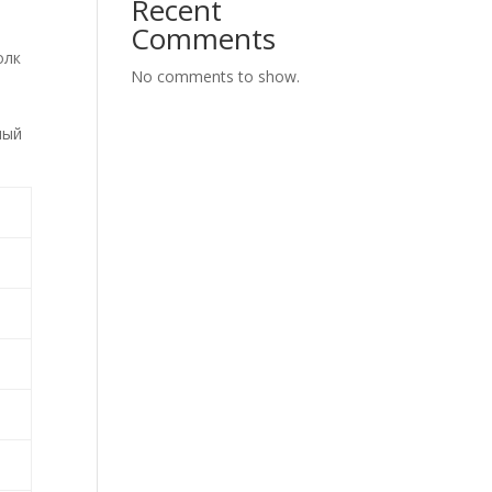
Recent
Comments
олк
No comments to show.
ный