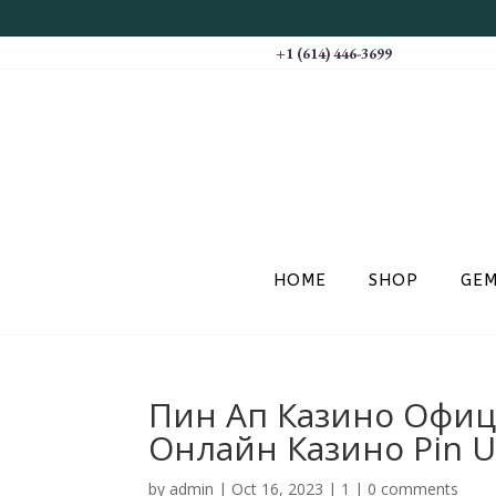
+1 (614) 446-3699
HOME
SHOP
GE
Пин Ап Казино Офиц
Онлайн Казино Pin 
by
admin
|
Oct 16, 2023
|
1
|
0 comments