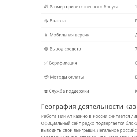
🎁 Размер приветственного бонуса
💲 Валюта
📱 Мобильная версия
🔴 Вывод средств
7
✅ Верификация
💳 Методы оплаты
☎️ Служба поддержки
География деятельности ка
Работа Пин Ап казино в России считается л
Официальный сайт редко подвергается блоки
выводить свои выигрыши. Легальное российск