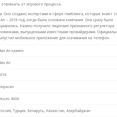
 отвлекать от игрового процесса.
да. Оно создано экспертами в сфере гемблинга, которые знают т
 Ап – 2016 год, когда была основана компания. Она сразу была
крывались. Казино получило лицензию признанного регулятора.
 новинками, выпущенными известными провайдерами. Официаль
выпустил мобильное приложение для скачивания на телефон.
Пин Ап казино
Пин Ап
2016
Кюрасао
Около 4000
оссия, Турция, Беларусь, Казахстан, Азербайджан