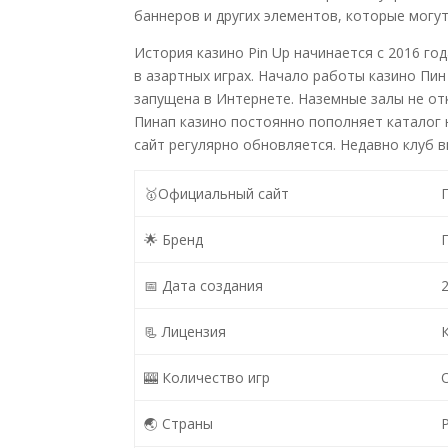
баннеров и других элементов, которые могут
История казино Pin Up начинается с 2016 го
в азартных играх. Начало работы казино Пин
запущена в Интернете. Наземные залы не от
Пинап казино постоянно пополняет каталог
сайт регулярно обновляется. Недавно клуб 
🥇Официальный сайт
🌟 Бренд
📅 Дата создания
📃 Лицензия
🎰 Количество игр
🌏 Страны
Р