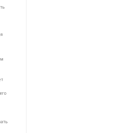
ить
ия
ям
ет
его
чать