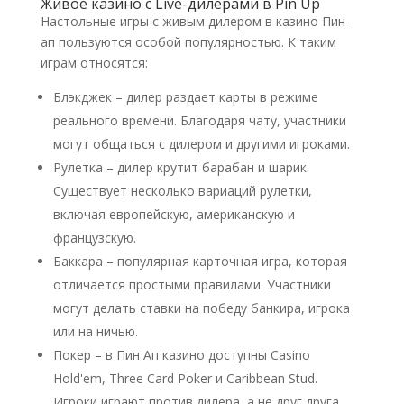
Живое казино с Live-дилерами в Pin Up
Настольные игры с живым дилером в казино Пин-
ап пользуются особой популярностью. К таким
играм относятся:
Блэкджек – дилер раздает карты в режиме
реального времени. Благодаря чату, участники
могут общаться с дилером и другими игроками.
Рулетка – дилер крутит барабан и шарик.
Существует несколько вариаций рулетки,
включая европейскую, американскую и
французскую.
Баккара – популярная карточная игра, которая
отличается простыми правилами. Участники
могут делать ставки на победу банкира, игрока
или на ничью.
Покер – в Пин Ап казино доступны Casino
Hold'em, Three Card Poker и Caribbean Stud.
Игроки играют против дилера, а не друг друга.