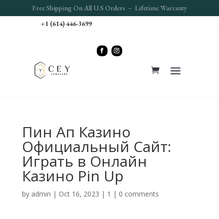
Free S
hipping On All U.S Orders – Lifetime Warranty
+1 (614) 446-3699
Пин Ап Казино
Официальный Сайт:
Играть в Онлайн
Казино Pin Up
by
admin
|
Oct 16, 2023
|
1
|
0 comments