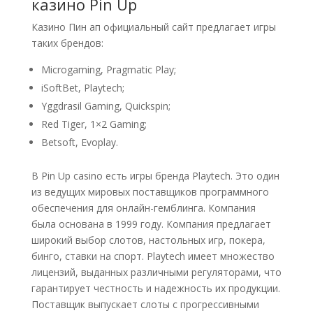
казино Pin Up
Казино Пин ап официальный сайт предлагает игры
таких брендов:
Microgaming, Pragmatic Play;
iSoftBet, Playtech;
Yggdrasil Gaming, Quickspin;
Red Tiger, 1×2 Gaming;
Betsoft, Evoplay.
В Pin Up casino есть игры бренда Playtech. Это один
из ведущих мировых поставщиков программного
обеспечения для онлайн-гемблинга. Компания
была основана в 1999 году. Компания предлагает
широкий выбор слотов, настольных игр, покера,
бинго, ставки на спорт. Playtech имеет множество
лицензий, выданных различными регуляторами, что
гарантирует честность и надежность их продукции.
Поставщик выпускает слоты с прогрессивными