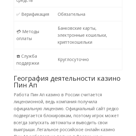
средств
✅ Верификация
Обязательна
Банковские карты,
💳 Методы
электронные кошельки,
оплаты
криптокошельки
☎️ Служба
Круглосуточно
поддержки
География деятельности казино
Пин Ап
Работа Пин Ап казино в России считается
лицензионной, ведь компания получила
официальную лицензию. Официальный сайт редко
подвергается блокировкам, поэтому игрок может
всегда запускать автоматы и выводить свои
выигрыши. Легальное российское онлайн казино