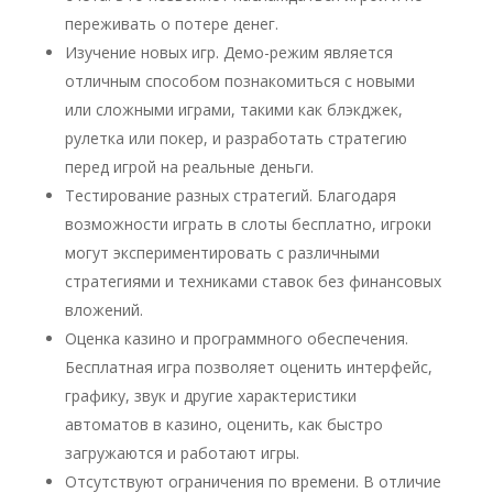
переживать о потере денег.
Изучение новых игр. Демо-режим является
отличным способом познакомиться с новыми
или сложными играми, такими как блэкджек,
рулетка или покер, и разработать стратегию
перед игрой на реальные деньги.
Тестирование разных стратегий. Благодаря
возможности играть в слоты бесплатно, игроки
могут экспериментировать с различными
стратегиями и техниками ставок без финансовых
вложений.
Оценка казино и программного обеспечения.
Бесплатная игра позволяет оценить интерфейс,
графику, звук и другие характеристики
автоматов в казино, оценить, как быстро
загружаются и работают игры.
Отсутствуют ограничения по времени. В отличие