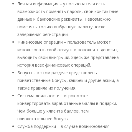
Личная информация – у пользователя есть
возможность поменять пароль, свои контактные
данные и банковские реквизиты. Невозможно
поменять только выбранную валюту после
завершения регистрации.
Финансовые операции – пользователь может
использовать свой аккаунт и пополнять депозит,
выводить свои выигрыши. Здесь же представлена
история всех финансовых операций.
Бонусы – в этом разделе представлены
приветственные бонусы, кэшбек и другие акции, а
также правила их получения.
Система лояльности – игрок может
конвертировать заработанные баллы в подарки.
Чем больше у клиента баллов, тем
привлекательнее бонусы.
Служба поддержки – в случае возникновения