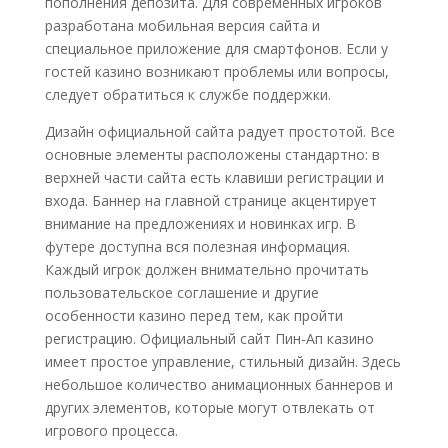
пополнения депозита. Для современных игроков
разработана мобильная версия сайта и
специальное приложение для смартфонов. Если у
гостей казино возникают проблемы или вопросы,
следует обратиться к службе поддержки.
Дизайн официальной сайта радует простотой. Все
основные элементы расположены стандартно: в
верхней части сайта есть клавиши регистрации и
входа. Баннер на главной странице акцентирует
внимание на предложениях и новинках игр. В
футере доступна вся полезная информация.
Каждый игрок должен внимательно прочитать
пользовательское соглашение и другие
особенности казино перед тем, как пройти
регистрацию. Официальный сайт Пин-Ап казино
имеет простое управление, стильный дизайн. Здесь
небольшое количество анимационных баннеров и
других элементов, которые могут отвлекать от
игрового процесса.