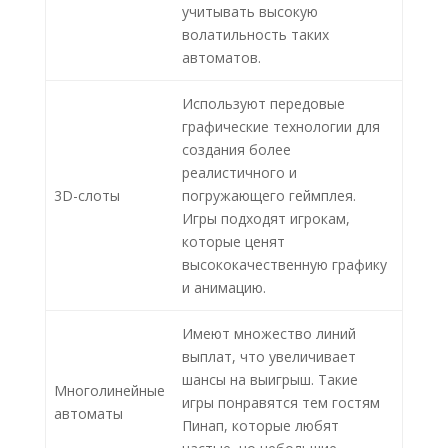
учитывать высокую
волатильность таких
автоматов.
Используют передовые
графические технологии для
создания более
реалистичного и
3D-слоты
погружающего геймплея.
Игры подходят игрокам,
которые ценят
высококачественную графику
и анимацию.
Имеют множество линий
выплат, что увеличивает
шансы на выигрыш. Такие
Многолинейные
игры понравятся тем гостям
автоматы
Пинап, которые любят