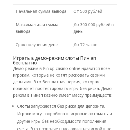
Начальная сумма вывода
От 500 рублей
Максимальная сумма
До 300 000 рублей в
вывода
день
Срок получения денег
До 72 часов
Играть в демо-режим слоты Пин ап
бесплатно
Демо-режим в Pin up casino online нравится всем
игрокам, которые не хотят рисковать своими
деньгами. Это бесплатная версия, которая
позволяет протестировать игры без риска. Демо-
режим в Пинап казино имеет массу преимуществ:
Слоты запускаются без риска для депозита.
Игроки могут опробовать игровые автоматы и
другие игры без необходимости пополнения
счета. Это позволяет наслаждаться игрой и не