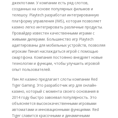
джекпотами. У компании есть ряд слотов,
созданных на основе популярных фильмов и
телешоу. Playtech разработал интегрированную
платформу управления (IMS), которая позволяет
казино легко интегрировать различные продукты.
Провайдер известен качественными играми с
живыми дилерами. Большинство игр Playtech
адаптированы для мобильных устройств, позволяя
игрокам Пинап наслаждаться игрой с помощью
смартфона. Компания постоянно внедряет новые
технологии и функции, чтобы улучшить игровой
опыт пользователей.
Пин Ап казино предлагает слоты компании Red
Tiger Gaming. Это разработчик игр для онлайн-
казино, который с момента своего основания в
2014 году быстро завоевал популярность. Это
объясняется высококачественными игровыми
автоматами и инновационными функциями. Red
Tiger славится красочными и динамичными