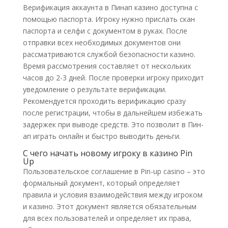
Верификация аккаунта в Пинап казино доступна с
помощью паспорта. Игроку нужно прислать скан
паспорта и селфи с документом в руках. После
отправки всех необходимых документов они
рассматриваются службой безопасности казино.
Время рассмотрения составляет от нескольких
часов до 2-3 дней. После проверки игроку приходит
уведомление о результате верификации.
Рекомендуется проходить верификацию сразу
после регистрации, чтобы в дальнейшем избежать
задержек при выводе средств. Это позволит в Пин-
ап играть онлайн и быстро выводить деньги.
С чего начать новому игроку в казино Pin
Up
Пользовательское соглашение в Pin-up casino – это
формальный документ, который определяет
правила и условия взаимодействия между игроком
и казино. Этот документ является обязательным
для всех пользователей и определяет их права,