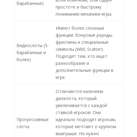
барабанные)
простоте и быстрому
пониманию механики игры.
Имеют более сложные
функции: бонусные раунды,
фриспины и специальные
Видеослоты (5-
символы (Wild, Scatter).
барабанные и
Подходят тем, кто ищет
более)
разнообразие и
дополнительные функции в
игре.
Отличаются наличием
джекпота, который
увеличивается с каждой
ставкой игроков. Они
Прогрессивные
идеально подходят игрокам,
слоты
которые мечтают о крупном
выигрыше. Но нужно