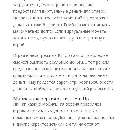
загрузится в демонстрационной версии,
предоставляя виртуальные деньги для ставок.
После выполнения таких действий игрок может
делать ставки без риска. Гемблер может играть
максимально долго. Если виртуальные монеты
закончились, нужно перезагрузить страницу с
игрой.
Играя в демо-режиме Pin Up casino, гемблер не
сможет выиграть реальные деньги. Этот режим
предназначен исключительно для развлечения и
практики. Если игрок хочет играть на реальные
деньги, ему придется зарегистрироваться, внести
депозит и выбрать соответствующий режим игры.
Мобильная версия казино Pin Up
Пин ап казино мобильная версия позволяет
игрокам получать удовольствие от игры с
помощью смартфона. Дизайн, функциональностью
и другие характеристики не отличаются от