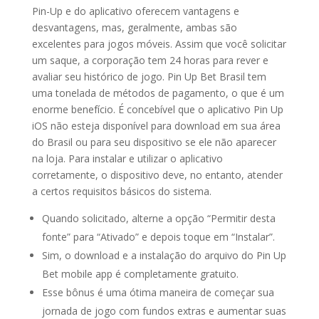
Pin-Up e do aplicativo oferecem vantagens e
desvantagens, mas, geralmente, ambas são
excelentes para jogos móveis. Assim que você solicitar
um saque, a corporação tem 24 horas para rever e
avaliar seu histórico de jogo. Pin Up Bet Brasil tem
uma tonelada de métodos de pagamento, o que é um
enorme benefício. É concebível que o aplicativo Pin Up
iOS não esteja disponível para download em sua área
do Brasil ou para seu dispositivo se ele não aparecer
na loja. Para instalar e utilizar o aplicativo
corretamente, o dispositivo deve, no entanto, atender
a certos requisitos básicos do sistema.
Quando solicitado, alterne a opção “Permitir desta
fonte” para “Ativado” e depois toque em “Instalar”.
Sim, o download e a instalação do arquivo do Pin Up
Bet mobile app é completamente gratuito.
Esse bônus é uma ótima maneira de começar sua
jornada de jogo com fundos extras e aumentar suas