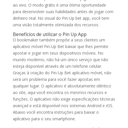
ao vivo. O modo grátis é uma ótima oportunidade
para desenvolver suas habilidades antes de jogar com
dinheiro real. No visual do Pin-Up bet app, você tem
uma visão totalmente otimizada dos recursos.
Benefícios de utilizar o Pin Up App
O bookmaker também propõe a seus clientes um
aplicativo móvel Pin-Up Bet baixar que lhes permite
apostar e jogar em seus dispositivos móveis. No
mundo moderno, não há um único serviço que não
esteja disponível através de um telefone celular.
Graças à criação do Pin-Up Bet aplicativo móvel, não
será um problema para você fazer apostas em
qualquer lugar. O aplicativo é absolutamente idêntico
ao site, aqui você encontra os mesmos recursos e
funções. O aplicativo não exige especificações técnicas
avançad e está disponível nos sistemas Android e iOS.
Abaixo você encontra instruções para baixar o
aplicativo para o seu smartphone.