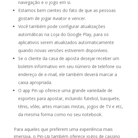
navegação e o jogo em si.
Estamos bem cientes do fato de que as pessoas
gostam de jogar Aviator e vencer.
Você também pode configurar atualizações
automáticas na Loja do Google Play, para os
aplicativos serem atualizados automaticamente
quando novas versões estiverem disponíveis.
Se o cliente da casa de aposta desejar receber um
boletim informativo em seu número de telefone ou
endereço de e-mail, ele também deverá marcar a
caixa apropriada.
O app Pin up oferece uma grande variedade de
esportes para apostar, incluindo futebol, basquete,
tênis, vôlei, artes marciais mistas, jogos de TV e etc,
da mesma forma como no seu notebook.
Para aqueles que preferem uma experiência mais
imersiva, o Pin-Up também oferece jogos de cassino