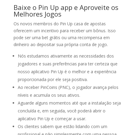
Baixe o Pin Up app e Aproveite os
Melhores Jogos
Os novos membros do Pin Up casa de apostas
oferecem um incentivo para receber um bônus. Isso
pode ser uma bet grátis ou uma recompensa em
dinheiro ao depositar sua própria conta de jogo.
Nós estudamos ativamente as necessidades dos
jogadores e suas preferências para ter certeza que
nosso aplicativo Pin Up é o melhor e a experiência
proporcionada por ele seja positiva.
Ao receber PinCoins (PNC), o jogador avança pelos
níveis e acumula os seus ativos.
Aguarde alguns momentos até que a instalação seja
concluída e, em seguida, você poderá abrir o
aplicativo Pin Up e começar a usar.
Os clientes sabem que estão lidando com um
profissional e não simplesmente com uma pessoa