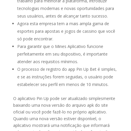
trabalho para melhorar a plataforma, introduzir
tecnologias modernas e novas oportunidades para
seus usuários, antes de alcançar tanto sucesso.
Agora esta empresa tem a mais ampla gama de
esportes para apostas e jogos de cassino que você
só pode encontrar.
Para garantir que o Mines Aplicativo funcione
perfeitamente em seu dispositivo, é importante
atender aos requisitos mínimos.
O processo de registro do app Pin Up Bet é simples,
e se as instruções forem seguidas, o usuário pode
estabelecer seu perfil em menos de 10 minutos.
O aplicativo Pin Up pode ser atualizado simplesmente
baixando uma nova versão do arquivo apk do site
oficial ou você pode fazê-lo no próprio aplicativo.
Quando uma nova versão estiver disponível, o
aplicativo mostrará uma notificação que informará