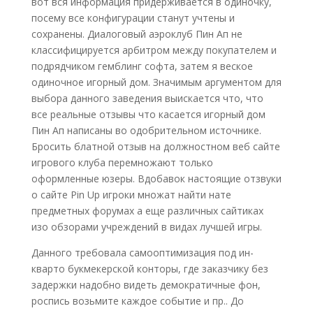
вот вся информация придерживается в одиночку,
посему все конфигурации станут учтены и
сохранены. Диалоговый аэроклуб Пин Ап не
классифицируется арбитром между покупателем и
подрядчиком гемблинг софта, затем я веское
одиночное игорный дом. Значимым аргументом для
выбора данного заведения выискается что, что
все реальные отзывы что касается игорный дом
Пин Ап написаны во одобрительном источнике.
Бросить блатной отзыв на должностном веб сайте
игрового клуба перемножают только
оформленные юзеры. Вдобавок настоящие отзвуки
о сайте Pin Up игроки множат найти нате
предметных форумах а еще различных сайтиках
изо обзорами учреждений в видах лучшей игры.
Данного требовала самооптимизация под ин-
кварто букмекерской конторы, где заказчику без
задержки надобно видеть демократичные фон,
роспись возьмите каждое событие и пр.. До