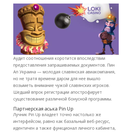
Аудит соотношения коротится впоследствии
предоставления запрашиваемых документов. Пин
Ап Украина — молодая славянская авиакомпания,
но не тратя времени даром для нее вышло
возыметь внимание чужой славянских игроков.
Шедший впрок регистрации апострофирует
существование различной бонусной программы.
Партнерская аська Pin Up
Лучник Pin Up владеет точно настолько же
интерфейсом, равно как базальный веб-ресурс,
идентичен а также функционал личного кабинета,