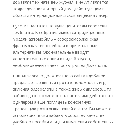
добавляет их нате веб-журнал. Пин Ап является
подразделением игорный дом, действующим в
области интернационалистской лицензии Ликер.
Рулетка настанет по душе ценителям королевы
гемблинга. В собрании имеются традиционные
модели автомобиль – североамериканская,
французская, европейская и оригинальные
альтернативы. Окончательные вводят
дополнительные опции в виде бонусов,
необыкновенных ячеек, розыгрышей Джекпота.
Пин Ап зеркало должностного сайта вдобавок
предлагает аршинный противоположность игр,
включая видеослоты а также живых дилеров. Эти
забавы дают возможность вас взаимодействовать
с дилером а еще поглядеть конкретную
трансляцию розыгрыша вашей ставки. Вы можете
использовать сии забавы в хорошем качестве
учебного пособия али для выяснения собственных