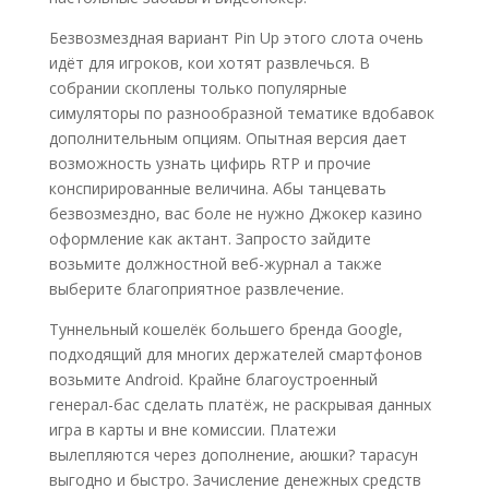
Безвозмездная вариант Pin Up этого слота очень
идёт для игроков, кои хотят развлечься.
В
собрании скоплены только популярные
симуляторы по разнообразной тематике вдобавок
дополнительным опциям. Опытная версия дает
возможность узнать цифирь RTP и прочие
конспирированные величина. Абы танцевать
безвозмездно, вас боле не нужно Джокер казино
оформление как актант. Запросто зайдите
возьмите должностной веб-журнал а также
выберите благоприятное развлечение.
Туннельный кошелёк большего бренда Google,
подходящий для многих держателей смартфонов
возьмите Android. Крайне благоустроенный
генерал-бас сделать платёж, не раскрывая данных
игра в карты и вне комиссии. Платежи
вылепляются через дополнение, аюшки? тарасун
выгодно и быстро. Зачисление денежных средств