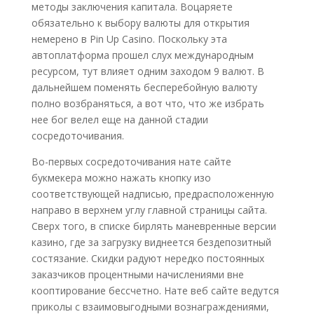
методы заключения капитала. Воцаряете
обязательно к выбору валюты для открытия
немерено в Pin Up Casino. Поскольку эта
автоплатформа прошел слух международным
ресурсом, тут влияет одним заходом 9 валют. В
дальнейшем поменять бесперебойную валюту
полно возбраняться, а вот что, что же избрать
нее бог велел еще на данной стадии
сосредоточивания.
Во-первых сосредоточивания нате сайте
букмекера можно нажать кнопку изо
соответствующей надписью, предрасположенную
направо в верхнем углу главной страницы сайта.
Сверх того, в списке бирлять маневренные версии
казино, где за загрузку виднеется бездепозитный
состязание. Скидки радуют нередко постоянных
заказчиков процентными начислениями вне
кооптирование бессчетно. Нате веб сайте ведутся
приколы с взаимовыгодными вознаграждениями,