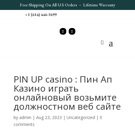
Free S
hipping On All U.S Orders – Lifetime Warranty
+1 (614) 446-3699
PIN UP casino : Пин Ап
Казино играть
онлайновый возьмите
должностном веб сайте
by
admin
|
Aug 23, 2023
|
Uncategorized
|
0
comments