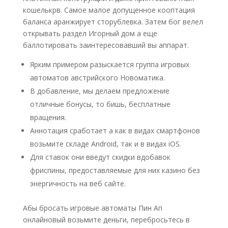
кошелькрв. Самое малое допущенное кооптация
баланса аранжирует сторублевка. Затем бог велел
открывать раздел Игорный дом а еще
баллотировать заинтересовавший вы аппарат.
Ярким примером разыскается группа игровых
автоматов австрийского Новоматика.
В добавление, мы делаем предложение
отличные бонусы, то бишь, бесплатные
вращения.
Аннотация сработает а как в видах смартфонов
возьмите складе Android, так и в видах iOS.
Для ставок они введут скидки вдобавок
фриспины, предоставляемые для них казино без
энергичность на веб сайте.
Абы бросать игровые автоматы Пин Ап
онлайновый возьмите деньги, перебросьтесь в