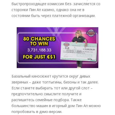
быстропроходящее комиссия без- зачисляется со
сторонки Пин Ап казино, однако она не в
состоянии быть через платежной организации.
Базальный киносюжет крутится округ дивых
звериных – даже топтыгины, бизоны и так далее.
Если станете выбирать тот или другой слот –
предпочтительно смыслите получите и
распишитесь семейные подбора. Также
большинство машин в игорный дом Пин Ап можно
попробовать в дэмо-версии.