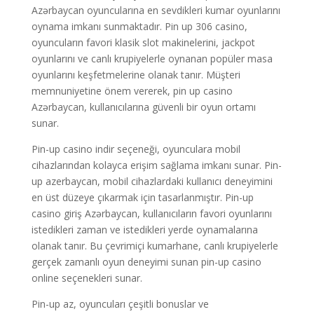
Azərbaycan oyuncularına en sevdikleri kumar oyunlarını
oynama imkanı sunmaktadır. Pin up 306 casino,
oyuncuların favori klasik slot makinelerini, jackpot
oyunlarını ve canlı krupiyelerle oynanan popüler masa
oyunlarını keşfetmelerine olanak tanır. Müşteri
memnuniyetine önem vererek, pin up casino
Azərbaycan, kullanıcılarına güvenli bir oyun ortamı
sunar.
Pin-up casino indir seçeneği, oyunculara mobil
cihazlarından kolayca erişim sağlama imkanı sunar. Pin-
up azerbaycan, mobil cihazlardaki kullanıcı deneyimini
en üst düzeye çıkarmak için tasarlanmıştır. Pin-up
casino giriş Azərbaycan, kullanıcıların favori oyunlarını
istedikleri zaman ve istedikleri yerde oynamalarına
olanak tanır. Bu çevrimiçi kumarhane, canlı krupiyelerle
gerçek zamanlı oyun deneyimi sunan pin-up casino
online seçenekleri sunar.
Pin-up az, oyuncuları çeşitli bonuslar ve