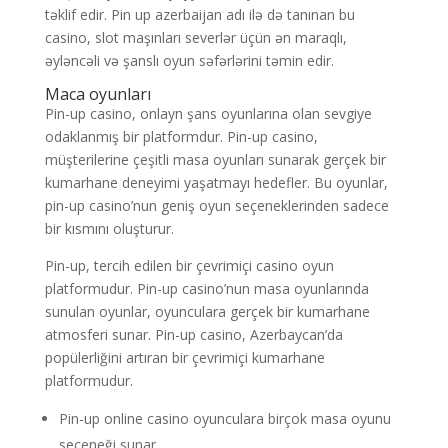
təklif edir. Pin up azerbaijan adı ilə də tanınan bu
casino, slot maşınları severlər üçün ən maraqlı,
əyləncəli və şanslı oyun səfərlərini təmin edir.
Маса оyunları
Pin-up casino, onlayn şans oyunlarına olan sevgiye
odaklanmış bir platformdur. Pin-up casino,
müşterilerine çeşitli masa oyunları sunarak gerçek bir
kumarhane deneyimi yaşatmayı hedefler. Bu oyunlar,
pin-up casino’nun geniş oyun seçeneklerinden sadece
bir kısmını oluşturur.
Pin-up, tercih edilen bir çevrimiçi casino oyun
platformudur. Pin-up casino’nun masa oyunlarında
sunulan oyunlar, oyunculara gerçek bir kumarhane
atmosferi sunar. Pin-up casino, Azerbaycan’da
popülerliğini artıran bir çevrimiçi kumarhane
platformudur.
Pin-up online casino oyunculara birçok masa oyunu
seçeneği sunar.