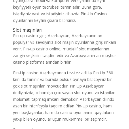
oyunçulara mobil və kompüter versiyalarında eyni
keyfiyyətli oyun təcrübəsi təmin edir. Buna görə,
istədiyiniz vaxt və istədiyiniz cihazda Pin-Up Casino
oyunlarının keyfini çıxara bilərsiniz.
Slot maşınları
Pin-up casino giriş Azərbaycan, Azərbaycanın ən
populyar və sevdiyiniz slot maşın oyunlarına giriş imkanı
verir. Pin-up casino online, müxtəlif slot maşınlarının
zəngin seçkisini təqdim edir və Azərbaycanın ən məşhur
casino platformalarından biridir.
Pin-Up casino Azərbaycanda tez-tez adi ilə Pin Up 360
kimi də tanınır və burada pulsuz oynaya biləcəyiniz bir
çox slot maşınları mövcuddur. Pin Up Azərbaycan
dediyinizdə, o həmişə çox sayda slot oyunu və istənilən
məlumatı tapmaq imkanı deməkdir. Azərbaycan dilində
asan bir interfeyslə təqdim edilən Pin-Up casino, həm
yeni başlayanlar, həm də casino oyunlarının qaydalarını
yaxşı bilən oyuncular üçün mükəmməl bir seçimdir.