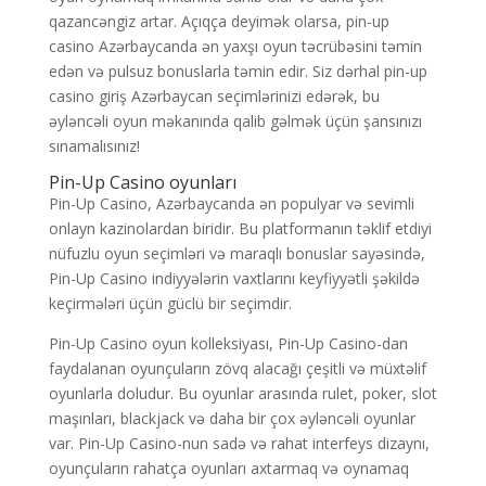
qazancəngiz artar. Açıqça deyimək olarsa, pin-up
casino Azərbaycanda ən yaxşı oyun təcrübəsini təmin
edən və pulsuz bonuslarla təmin edir. Siz dərhal pin-up
casino giriş Azərbaycan seçimlərinizi edərək, bu
əyləncəli oyun məkanında qalib gəlmək üçün şansınızı
sınamalısınız!
Pin-Up Casino oyunları
Pin-Up Casino, Azərbaycanda ən populyar və sevimli
onlayn kazinolardan biridir. Bu platformanın təklif etdiyi
nüfuzlu oyun seçimləri və maraqlı bonuslar sayəsində,
Pin-Up Casino indiyyələrin vaxtlarını keyfiyyətli şəkildə
keçirmələri üçün güclü bir seçimdir.
Pin-Up Casino oyun kolleksiyası, Pin-Up Casino-dan
faydalanan oyunçuların zövq alacağı çeşitli və müxtəlif
oyunlarla doludur. Bu oyunlar arasında rulet, poker, slot
maşınları, blackjack və daha bir çox əyləncəli oyunlar
var. Pin-Up Casino-nun sadə və rahat interfeys dizaynı,
oyunçuların rahatça oyunları axtarmaq və oynamaq