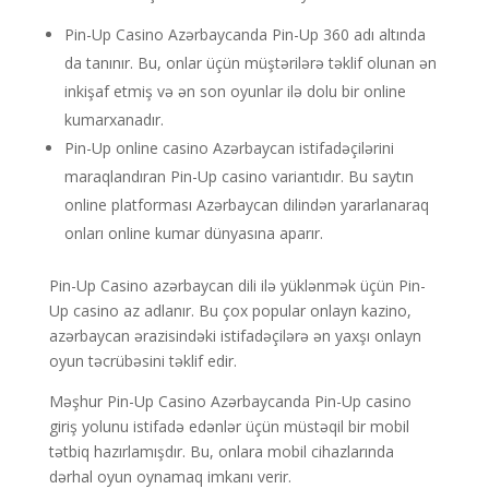
Pin-Up Casino Azərbaycanda Pin-Up 360 adı altında
da tanınır. Bu, onlar üçün müştərilərə təklif olunan ən
inkişaf etmiş və ən son oyunlar ilə dolu bir online
kumarxanadır.
Pin-Up online casino Azərbaycan istifadəçilərini
maraqlandıran Pin-Up casino variantıdır. Bu saytın
online platforması Azərbaycan dilindən yararlanaraq
onları online kumar dünyasına aparır.
Pin-Up Casino azərbaycan dili ilə yüklənmək üçün Pin-
Up casino az adlanır. Bu çox popular onlayn kazino,
azərbaycan ərazisindəki istifadəçilərə ən yaxşı onlayn
oyun təcrübəsini təklif edir.
Məşhur Pin-Up Casino Azərbaycanda Pin-Up casino
giriş yolunu istifadə edənlər üçün müstəqil bir mobil
tətbiq hazırlamışdır. Bu, onlara mobil cihazlarında
dərhal oyun oynamaq imkanı verir.