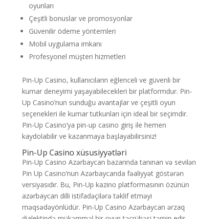
oyunları
Çeşitli bonuslar ve promosyonlar
Güvenilir ödeme yöntemleri
Mobil uygulama imkanı
Profesyonel müşteri hizmetleri
Pin-Up Casino, kullanıcıların eğlenceli ve güvenli bir
kumar deneyimi yaşayabilecekleri bir platformdur. Pin-
Up Casino’nun sunduğu avantajlar ve çeşitli oyun
seçenekleri ile kumar tutkunları için ideal bir seçimdir.
Pin-Up Casino’ya pin-up casino giriş ile hemen
kaydolabilir ve kazanmaya başlayabilirsiniz!
Pin-Up Casino xüsusiyyətləri
Pin-Up Casino Azərbaycan bazarında tanınan və sevilən
Pin Up Casino’nun Azərbaycanda fəaliyyət göstərən
versiyasıdır. Bu, Pin-Up kazino platformasının özünün
azərbaycan dilli istifadəçilərə təklif etməyi
məqsədəyönlüdür. Pin-Up Casino Azərbaycan ərzaq
dialektində mükəmməl bir oyun təcrübəsi təmin edir.