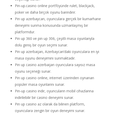
Pin-up.casino online portföyünde rulet, blackjack,
poker ve daha birçok oyunu barındırır.
Pin up azerbaycan, oyunculara gerçek bir kumarhane
deneyimi sunma konusunda uzmanlaşmış bir
platformdur.
Pin up 360 ve pin up 306, çeşitli masa oyunlarıyla
dolu geniş bir oyun seçimi sunar.
Pin up azerbaijan, Azerbaycan’daki oyunculara en iyi
masa oyunu deneyimini sunmaktadır.
Pin up casino azerbaijan oyunculara sayısız masa
oyunu seçeneği sunar.
Pin up casino online, internet üzerinden oynanan
popüler masa oyunlarını sunar.
Pin-up casino indir, oyuncuların mobil cihazlarına
indirilebilir bir casino deneyimi sunar.
Pin up casino az olarak da bilinen platform,
oyunculara zengin bir oyun deneyimi sunar.