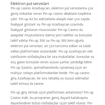
Elektron pul servisləri
Pin-up casino Azərbaycan, elektron pul servislərinə çox
geniş imkanlar verən Pin-up casino diləklərin təqdirinə
çatır. Pin-up Az bu xidmətlərlə əlaqəli olan çox sayda
fəaliyyət göstərir və Pin-up Azərbaycan üzərində
fəaliyyət göstərən müəssisələr Pin-up Casino ilə
əlaqədar müştərilərinə daima yeni təkliflər və bonuslar
təklif edirlər.Pin-up 306 və Pin-up 360 kimi uğurlu
elektron pul servisləri, ən çox tərcümə edilən və tələb
edilən platformalar arasındadır. Pin-up azərbaycan veb
səhifəsinin istifadəçilərə bir sıra mükafatlar, bonuslar və
xoş gələn bonuslar verən xüsusi şərtlər yaratdığı bilinir.
Pin-up Qazino, qumarhanelərdə oynamaq üçün ən
məhşur onlayn platformalardan biridir. Pin-up casino
giriş Azərbaycan, bir sıra rahatlıq və xüsusi xidmətlər
təklif etməsi ilə tanınır.
Pin-up giriş etmək üçün platformanı axtarırsınız? Pin-up
Casino indir, bu proqramın geniş dəyərli kataloqunu
dəyərləndirən bütün istifadəçilər üçün təklif olunur. Pin-