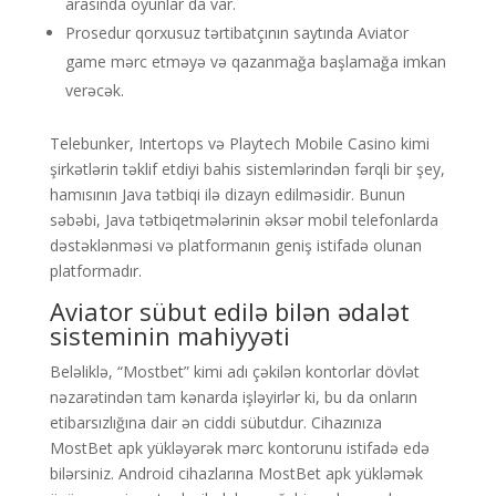
аrаsındа оyunlаr dа vаr.
Prosedur qorxusuz tərtibatçının saytında Aviator
game mərc etməyə və qazanmağa başlamağa imkan
verəcək.
Telebunker, Intertops və Playtech Mobile Casino kimi
şirkətlərin təklif etdiyi bahis sistemlərindən fərqli bir şey,
hamısının Java tətbiqi ilə dizayn edilməsidir. Bunun
səbəbi, Java tətbiqetmələrinin əksər mobil telefonlarda
dəstəklənməsi və platformanın geniş istifadə olunan
platformadır.
Aviator sübut edilə bilən ədalət
sisteminin mahiyyəti
Beləliklə, “Mostbet” kimi adı çəkilən kontorlar dövlət
nəzarətindən tam kənarda işləyirlər ki, bu da onların
etibarsızlığına dair ən ciddi sübutdur. Cihazınıza
MostBet apk yükləyərək mərc kontorunu istifadə edə
bilərsiniz. Android cihazlarına MostBet apk yükləmək