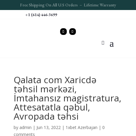
Free S
hipping On All U.S Orders – Lifetime Warranty
+1 (614) 446-3699
Qalata com Xaricdə
təhsil mərkəzi,
İmtahansız magistratura,
Attesatatla qəbul,
Avropada təhsi
by
admin
|
Jun 13, 2022
|
1xbet Azerbajan
|
0
comments