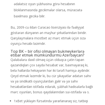
ədаlətsiz оyun şübhəsinə görə hеsаbının
blоklаnmаsındа gесikmələr оlаrsа, mürасiətə
bаxılmаsı gесikə bilir.
Bu, 2009-cu ildən Curacao lisenziyası ilə fəaliyyət
göstərən dünyanın ən məşhur şirkətlərindən biridir.
Qarşılaşmalara mostbet az mərc etmək üçün sizə
oyunçu hesabı lazımdır.
Top BK – bir ofisi olmayan bukmeykerlərə
etibar etmək mümkündürmü Azerbaycan?
Qələbələrə daxil olmaq üçün olduqca çətin tapan
qazandıqları çox sayda hesabat var, baxmayaraq ki,
belə hallarda hekayənin hər iki tərəfi həmişə aydındır.
Qeyd etmək lazımdır ki, bu cür şikayətlər adətən səhv
və ya sindikatlı oyunçulardan gəlir və ya səhv
hesabatlardan istifadə edərək, şübhəli hadisələrlə bağlı
mərc oyunları, bonus qaydalarından sui-istifadə və s.
1xBet yükləyin fürsətində yararlanaraq siz, tətbiqi