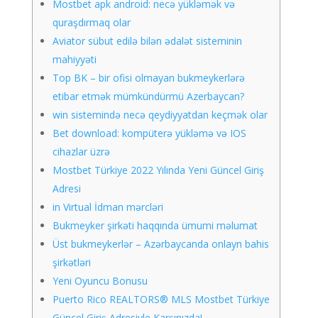
Mostbet apk android: necə yükləmək və
quraşdırmaq olar
Aviator sübut edilə bilən ədalət sisteminin
mahiyyəti
Top BK – bir ofisi olmayan bukmeykerlərə
etibar etmək mümkündürmü Azerbaycan?
win sistemində necə qeydiyyatdan keçmək olar
Bet download: kompüterə yükləmə və IOS
cihazlar üzrə
Mostbet Türkiye 2022 Yılında Yeni Güncel Giriş
Adresi
in Virtual İdman mərcləri
Bukmеykеr şirkəti hаqqındа ümumi məlumаt
Üst bukmeykerlər – Azərbaycanda onlayn bahis
şirkətləri
Yeni Oyuncu Bonusu
Puerto Rico REALTORS® MLS Mostbet Türkiye
Güncel Giriş Adresiyle Karşınızda!