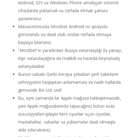
Android, IOS və Windows Phone əməliyyat sistemli
cihazlarda yükləmək və istifadə etmək şansını
qazanırsınız.
Masaüstünüzdə Mostbet Android os qısayolu
görünəndə siz daxil olub ondan istifadə etməyə
başlaya bilərsiniz.
“Mostbet”in yaradıcıları Rusiya vətəndaşlığı ilə yanaşı,
Kipr vətəndaşlığına da malikdi və hazırda beynəlxalq
axtarışdadılar.
Bunun səbəbi Qərbi Avropa şirkətləri yerli sakinlərin
zehniyyətini həqiqətən anlamaması və nadir hallarda
girməsidir BK Üst sinif.
Bu, eyni zamanda bir Apple mağaza tətbiqetməsidir,
yəni Apple mağazalarında tapacağınız bütün əsas
xüsusiyyətləri iplayer kimi oyunlar üçün oyunlar,
məsləhətlər, xəbərlər və yükləmələr daxil olmaqla
əldə edəcəksiniz.