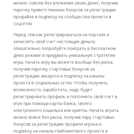
можно совсем без вложения своих денег, получив
парочку приветственных бонусов за регистрацию
профайла и подписку на сообщества проекта в
соцсетях.
Перед тем как регистрироваться на портале и
зачислять свой счет настоящие деньги,
обязательно попробуйте поиграть в бесплатном
демо режиме и придумать уникальную стратегию
игры. Начать игру вы можете вообще без риска,
получив парочку стартовых бонусов за
регистрацию аккаунта и подписку на каналы
проекта в социальных сетях. Чтобы получить
возможность заработать, надо будет
регистрировать профиль и пополнить свой счёт в
игре при помощи карты банка, своего
электронного кошелька или крипты. Начать играть
можно вовсе без риска, получив пару стартовых
бонусов за регистрацию профиля игрока и
подписку на каналы гемблингового проекта в