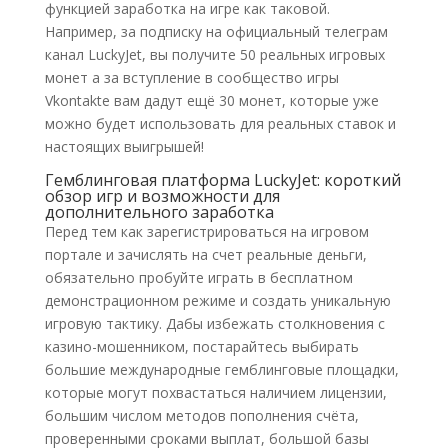
функцией заработка на игре как таковой.
Например, за подписку на официальный телеграм
канал LuckyJet, вы получите 50 реальных игровых
монет а за вступление в сообщество игры
Vkontakte вам дадут ещё 30 монет, которые уже
можно будет использовать для реальных ставок и
настоящих выигрышей!
Гемблинговая платформа LuckyJet: короткий
обзор игр и возможности для
дополнительного заработка
Перед тем как зарегистрироваться на игровом
портале и зачислять на счет реальные деньги,
обязательно пробуйте играть в бесплатном
демонстрационном режиме и создать уникальную
игровую тактику. Дабы избежать столкновения с
казино-мошенником, постарайтесь выбирать
большие международные гемблинговые площадки,
которые могут похвастаться наличием лицензии,
большим числом методов пополнения счёта,
проверенными сроками выплат, большой базы