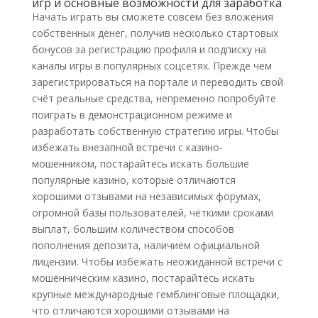
игр и основные возможности для заработка
Начать играть вы сможете совсем без вложения
собственных денег, получив несколько стартовых
бонусов за регистрацию профиля и подписку на
каналы игры в популярных соцсетях. Прежде чем
зарегистрироваться на портале и переводить свой
счёт реальные средства, непременно попробуйте
поиграть в демонстрационном режиме и
разработать собственную стратегию игры. Чтобы
избежать внезапной встречи с казино-
мошенником, постарайтесь искать большие
популярные казино, которые отличаются
хорошими отзывами на независимых форумах,
огромной базы пользователей, чёткими сроками
выплат, большим количеством способов
пополнения депозита, наличием официальной
лицензии. Чтобы избежать неожиданной встречи с
мошенническим казино, постарайтесь искать
крупные международные гемблинговые площадки,
что отличаются хорошими отзывами на