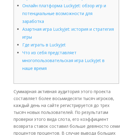
Онлайн платформа LuckyJet: обзор игр и
потенциальные возможности для
заработка
Азартная игра LuckyJet: история и стратегия
игры
Где играть в LuckyJet
Что из себя представляет
многопользовательская игра LuckyJet в
наше время
Суммарная активная аудитория этого проекта
составляет более восьмидесяти тысяч игроков,
каждый день на сайте регистрируется до трех
тысяч новых пользователей. По результатам
проверки этого вида слота, его коэффициент
возврата ставок составил больше девяносто семи
процентов процентов. В случае вывода больших