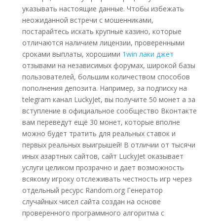
указывать настоящие данные. Чтобы избежать
неожиданной встречи с мошенниками,
постарайтесь искать крупные казино, которые
отличаются наличием лицензии, проверенными
сроками выплаты, хорошими
1win лаки джет
отзывами на независимых форумах, широкой базы
пользователей, большим количеством способов
пополнения депозита. Например, за подписку на
telegram канал LuckyJet, вы получите 50 монет а за
вступление в официальное сообщество Вконтакте
вам переведут ещё 30 монет, которые вполне
можно будет тратить для реальных ставок и
первых реальных выигрышей! В отличии от тысячи
иных азартных сайтов, сайт LuckyJet оказывает
услуги целиком прозрачно и дает возможность
всякому игроку отслеживать честность игр через
отдельный ресурс Random.org Генератор
случайных чисел сайта создан на основе
проверенного программного алгоритма с