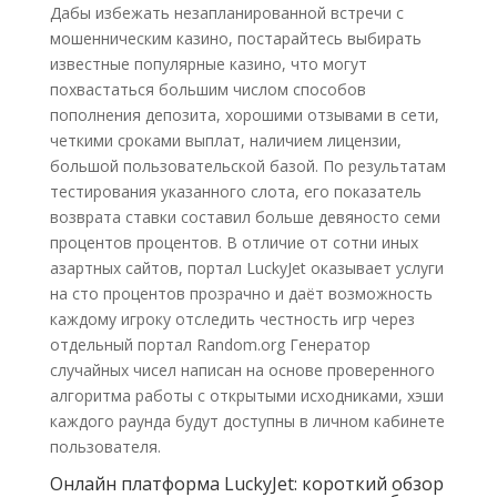
Дабы избежать незапланированной встречи с
мошенническим казино, постарайтесь выбирать
известные популярные казино, что могут
похвастаться большим числом способов
пополнения депозита, хорошими отзывами в сети,
четкими сроками выплат, наличием лицензии,
большой пользовательской базой. По результатам
тестирования указанного слота, его показатель
возврата ставки составил больше девяносто семи
процентов процентов. В отличие от сотни иных
азартных сайтов, портал LuckyJet оказывает услуги
на сто процентов прозрачно и даёт возможность
каждому игроку отследить честность игр через
отдельный портал Random.org Генератор
случайных чисел написан на основе проверенного
алгоритма работы с открытыми исходниками, хэши
каждого раунда будут доступны в личном кабинете
пользователя.
Онлайн платформа LuckyJet: короткий обзор