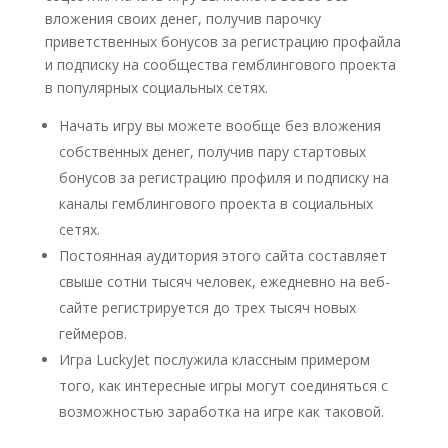
вложения своих денег, получив парочку
приветственных бонусов за регистрацию профайла
и подписку на сообщества гемблингового проекта
в популярных социальных сетях.
Начать игру вы можете вообще без вложения
собственных денег, получив пару стартовых
бонусов за регистрацию профиля и подписку на
каналы гемблингового проекта в социальных
сетях.
Постоянная аудитория этого сайта составляет
свыше сотни тысяч человек, ежедневно на веб-
сайте регистрируется до трех тысяч новых
геймеров.
Игра LuckyJet послужила классным примером
того, как интересные игры могут соединяться с
возможностью заработка на игре как таковой.