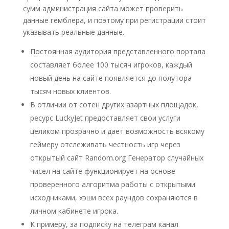
сумм администрация сайта может проверить
данные гемблера, и поэтому при регистрации стоит
указывать реальные данные.
Постоянная аудитория представленного портала
составляет более 100 тысяч игроков, каждый
новый день на сайте появляется до полутора
тысяч новых клиентов.
В отличии от сотен других азартных площадок,
ресурс LuckyJet предоставляет свои услуги
целиком прозрачно и дает возможность всякому
геймеру отслеживать честность игр через
открытый сайт Random.org Генератор случайных
чисел на сайте функционирует на основе
проверенного алгоритма работы с открытыми
исходниками, хэши всех раундов сохраняются в
личном кабинете игрока.
К примеру, за подписку на телеграм канал