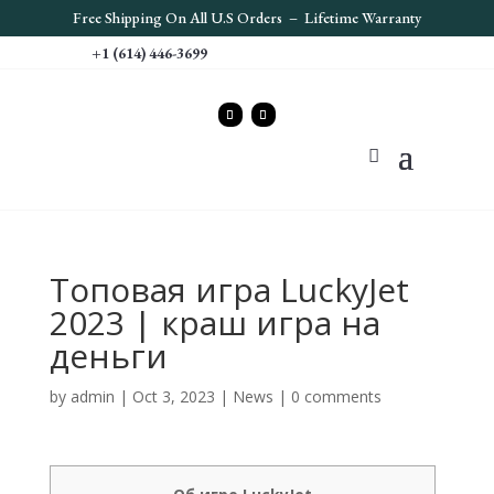
Free S
hipping On All U.S Orders – Lifetime Warranty
+1 (614) 446-3699
Топовая игра LuckyJet
2023 | краш игра на
деньги
by
admin
|
Oct 3, 2023
|
News
|
0 comments