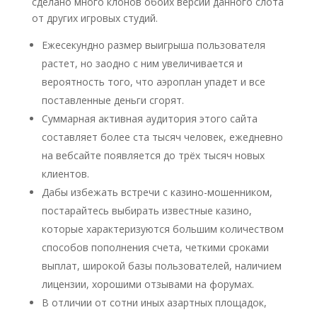
сделано много клонов обоих версий данного слота
от других игровых студий.
Ежесекундно размер выигрыша пользователя
растет, но заодно с ним увеличивается и
вероятность того, что аэроплан упадет и все
поставленные деньги сгорят.
Суммарная активная аудитория этого сайта
составляет более ста тысяч человек, ежедневно
на вебсайте появляется до трёх тысяч новых
клиентов.
Дабы избежать встречи с казино-мошенником,
постарайтесь выбирать известные казино,
которые характеризуются большим количеством
способов пополнения счета, четкими сроками
выплат, широкой базы пользователей, наличием
лицензии, хорошими отзывами на форумах.
В отличии от сотни иных азартных площадок,