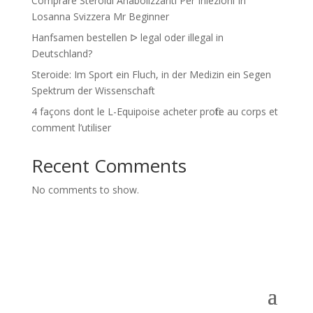
Comprare Steroidi Anabolizzanti Per Iniezioni In
Losanna Svizzera Mr Beginner
Hanfsamen bestellen ᐅ legal oder illegal in
Deutschland?
Steroide: Im Sport ein Fluch, in der Medizin ein Segen
Spektrum der Wissenschaft
4 façons dont le L-Equipoise acheter profite au corps et
comment l’utiliser
Recent Comments
No comments to show.