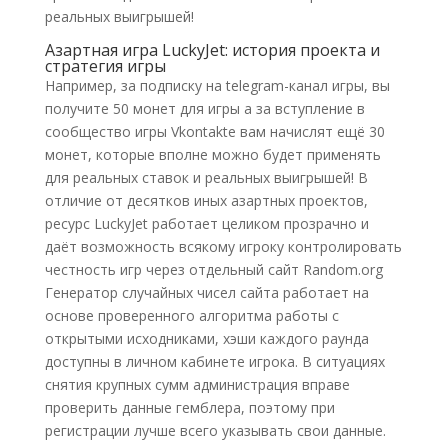
реальных выигрышей!
Азартная игра LuckyJet: история проекта и
стратегия игры
Например, за подписку на telegram-канал игры, вы
получите 50 монет для игры а за вступление в
сообщество игры Vkontakte вам начислят ещё 30
монет, которые вполне можно будет применять
для реальных ставок и реальных выигрышей! В
отличие от десятков иных азартных проектов,
ресурс LuckyJet работает целиком прозрачно и
даёт возможность всякому игроку контролировать
честность игр через отдельный сайт Random.org
Генератор случайных чисел сайта работает на
основе проверенного алгоритма работы с
открытыми исходниками, хэши каждого раунда
доступны в личном кабинете игрока. В ситуациях
снятия крупных сумм администрация вправе
проверить данные гемблера, поэтому при
регистрации лучше всего указывать свои данные.