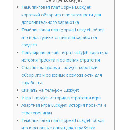
Об игре LuckyJet
Гемблинговая платформа LuckyJet:
короткий обзор игр и возможности для
дополнительного заработка
Гемблинговая платформа LuckyJet: обзор
игр и доступные опции для заработка
средств
Популярная онлайн-игра LuckyJet: короткая
история проекта и основная стратегия
Онлайн платформа LuckyJet: короткий
обзор игр и основные возможности для
заработка
Скачать на телефон LuckyJet
Игра LuckyJet: история и стратегия игры
Азартная игра LuckyJet: история проекта и
стратегия игры
Гемблинговая платформа LuckyJet: обзор
игр и основные опции для заработка