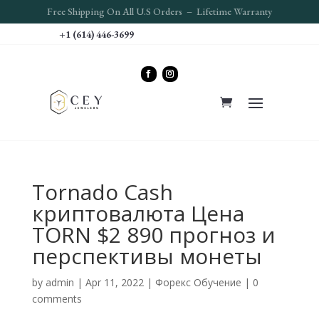
Free S
hipping On All U.S Orders – Lifetime Warranty
+1 (614) 446-3699
Tornado Cash
криптовалюта Цена
TORN $2 890 прогноз и
перспективы монеты
by
admin
|
Apr 11, 2022
|
Форекс Обучение
|
0
comments