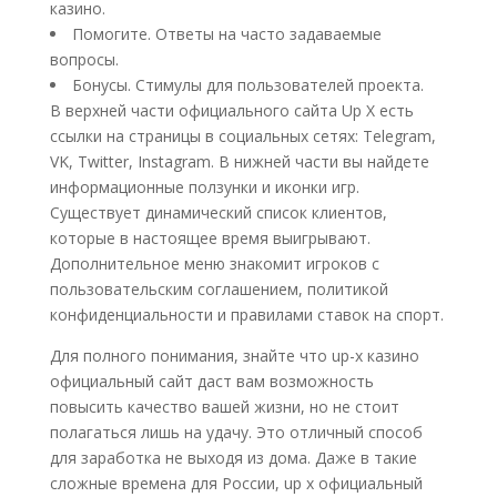
казино.
Помогите. Ответы на часто задаваемые
вопросы.
Бонусы. Стимулы для пользователей проекта.
В верхней части официального сайта Up X есть
ссылки на страницы в социальных сетях: Telegram,
VK, Twitter, Instagram. В нижней части вы найдете
информационные ползунки и иконки игр.
Существует динамический список клиентов,
которые в настоящее время выигрывают.
Дополнительное меню знакомит игроков с
пользовательским соглашением, политикой
конфиденциальности и правилами ставок на спорт.
Для полного понимания, знайте что up-x казино
официальный сайт даст вам возможность
повысить качество вашей жизни, но не стоит
полагаться лишь на удачу. Это отличный способ
для заработка не выходя из дома. Даже в такие
сложные времена для России, up x официальный