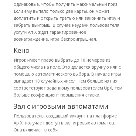
одинаковые, чтобы получить максимальный приз.
Если ему выпало только две карты, он может
доплатить и открыть третью или закончить игру и
забрать выигрыш. В случае неудачи пользователя
услуги Ап Х ждет гарантированное
вознаграждение, игра беспроигрышная.
Кено
Игрок имеет право выбрать до 10 номеров из
общего числа на поле. Это делается вручную или с
помощью автоматического выбора. В начале игры
выпадает 10 случайных чисел. Чем больше из них
соответствуют заданному пользователем UpX, тем
больше коэффициент повышения ставки.
Зал с игровыми автоматами
Пользователь, создавший аккаунт на платформе
Ap X, получает доступ в зал игровых автоматов.
Она включает в себя: