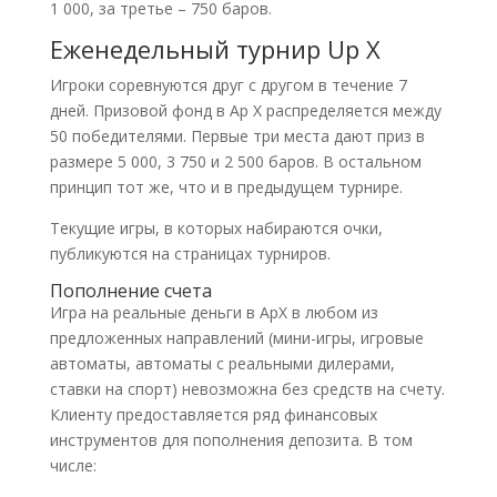
1 000, за третье – 750 баров.
Еженедельный турнир Up X
Игроки соревнуются друг с другом в течение 7
дней. Призовой фонд в Ap X распределяется между
50 победителями. Первые три места дают приз в
размере 5 000, 3 750 и 2 500 баров. В остальном
принцип тот же, что и в предыдущем турнире.
Текущие игры, в которых набираются очки,
публикуются на страницах турниров.
Пополнение счета
Игра на реальные деньги в ApX в любом из
предложенных направлений (мини-игры, игровые
автоматы, автоматы с реальными дилерами,
ставки на спорт) невозможна без средств на счету.
Клиенту предоставляется ряд финансовых
инструментов для пополнения депозита. В том
числе: