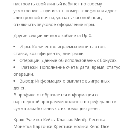
настроить свой личный кабинет по своему
усмотрению – привязать номер телефона и адрес
электронной почты, указать часовой пояс,
отключить звуковое оформление игры.
Другие секции личного кабинета Up-X:
Игры: Количество играемых мини-слотов,
ставки, коэффициенты, выигрыши.
Операции: Данные об использованных бонусах.
Платежи: Пополнение счета: дата, время, статус
операции.
Вывод: Информация о выплате выигранных
денег.
В профиле отображается информация о
партнерской программе: количество рефералов и
сумма заработанных с их помощью денег.
Краш Рулетка Кейсы Классик Минёр Лесенка
Монетка Карточки Крестики-нолики Keno Dice