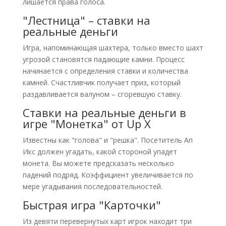
лишается права голоса.
"Лестница" – ставки на
реальные деньги
Игра, напоминающая шахтера, только вместо шахт
угрозой становятся падающие камни. Процесс
начинается с определения ставки и количества
камней. Счастливчик получает приз, который
раздавливается валуном – сгоревшую ставку.
Ставки на реальные деньги в
игре "Монетка" от Up X
Известны как "голова" и "решка". Посетитель Ап
Икс должен угадать, какой стороной упадет
монета. Вы можете предсказать несколько
падений подряд. Коэффициент увеличивается по
мере угадывания последовательностей.
Быстрая игра "Карточки"
Из девяти перевернутых карт игрок находит три