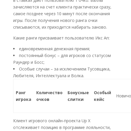
в ставках дают пользователю 1 очко. Баллы
зачисляются на счет клиента практически сразу,
самое позднее через 10 минут после окончания
игры. После получения нового ранга очки
списываются, их приходится набирать заново.
Какие ранги присваивает пользователю Икс Ап:
единовременная денежная премия;
постоянный бонус – для игроков со статусом
Раундер и Босс;
Особые случаи – за исключением Тусовщика,
Любителя, Интеллектуала и Волка.
Ранг
Количество
Бонусные
Особый
Новичо
игрока
очков
слитки
кейс
Клиент игрового онлайн-проекта Up X
отслеживает позицию в программе лояльности,