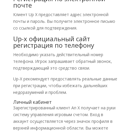
почте
Клиент Up X предоставляет адрес электронной
почты и пароль. Вы получите электронное письмо
со ссылкой для подтверждения.
Up-x официальный сайт
регистрация по телефону
Необходимо указать действительный номер
телефона. Игрок запрашивает обратный звонок,
подтверждающий это средство связи.
Up-X рекомендует предоставлять реальные данные
при регистрации, чтобы избежать дальнейших
недоразумений и проблем.
Личный кабинет
Зарегистрированный клиент Ап Х получает на руки
систему управления игровым счетом. Вход в
аккаунт осуществляется через значок профиля в
верхней информационной области. Вы можете