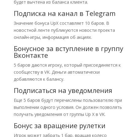
будет вычтена из баланса клиента.
Подписка на канал в Telegram
Значение бонуса UpX составляет 10 баров. В
новостной ленте публикуются новости проекта
онлайн-игры, информация об акциях.
Бонусное за вступление в группу
Вконтакте
5 баров даются игроку, который присоединяется к
сообществу в VK. Деньги автоматически
добавляются к балансу.
Подписаться на уведомления
Еще 5 баров будут перечислены пользователю при
выполнении одного условия. Он должен позволять
получать уведомления от группы Up X в VK.
Бонус за вращение рулетки
Игрок может забрать 1 бар, вращая колесо