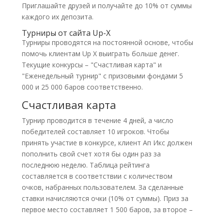
Приглашайте друзей и получайте до 10% от суммы
каждого их депозита.
Турниры от сайта Up-X
Турниры проводятся на постоянной основе, чтобы
помочь клиентам Up X выиграть больше денег.
Текущие конкурсы – "Счастливая карта" и
"Еженедельный турнир" с призовыми фондами 5
000 и 25 000 баров соответственно.
Счастливая карта
Турнир проводится в течение 4 дней, а число
победителей составляет 10 игроков. Чтобы
принять участие в конкурсе, клиент Ап Икс должен
пополнить свой счет хотя бы один раз за
последнюю неделю. Таблица рейтинга
составляется в соответствии с количеством
очков, набранных пользователем. За сделанные
ставки начисляются очки (10% от суммы). Приз за
первое место составляет 1 500 баров, за второе –