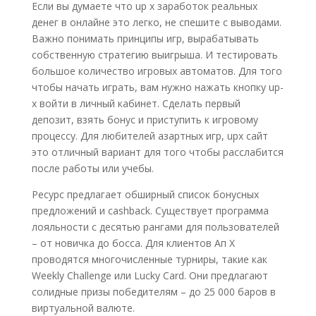
Если вы думаете что up x заработок реальных
денег в онлайне это легко, не спешите с выводами.
Важно понимать принципы игр, вырабатывать
собственную стратегию выигрыша. И тестировать
большое количество игровых автоматов. Для того
чтобы начать играть, вам нужно нажать кнопку up-
x войти в личный кабинет. Сделать первый
депозит, взять бонус и приступить к игровому
процессу. Для любителей азартных игр, upx сайт
это отличный вариант для того чтобы расслабится
после работы или учебы.
Ресурс предлагает обширный список бонусных
предложений и cashback. Существует программа
лояльности с десятью рангами для пользователей
– от новичка до босса. Для клиентов Ап Х
проводятся многочисленные турниры, такие как
Weekly Challenge или Lucky Card. Они предлагают
солидные призы победителям – до 25 000 баров в
виртуальной валюте.