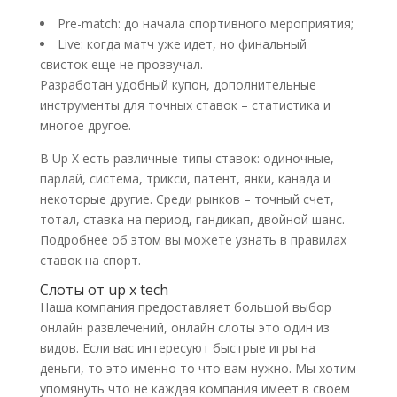
Pre-match: до начала спортивного мероприятия;
Live: когда матч уже идет, но финальный
свисток еще не прозвучал.
Разработан удобный купон, дополнительные
инструменты для точных ставок – статистика и
многое другое.
В Up Х есть различные типы ставок: одиночные,
парлай, система, трикси, патент, янки, канада и
некоторые другие. Среди рынков – точный счет,
тотал, ставка на период, гандикап, двойной шанс.
Подробнее об этом вы можете узнать в правилах
ставок на спорт.
Слоты от up x tech
Наша компания предоставляет большой выбор
онлайн развлечений, онлайн слоты это один из
видов. Если вас интересуют быстрые игры на
деньги, то это именно то что вам нужно. Мы хотим
упомянуть что не каждая компания имеет в своем