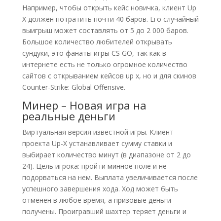
Например, чтобы открыть кейс новичка, клиент Up
X должен потратить почти 40 баров. Его случайный
выигрыш может составлять от 5 до 2 000 баров.
Большое количество любителей открывать
сундуки, это фанаты игры CS GO, так как в
интернете есть не только огромное количество
сайтов с открыванием кейсов up x, но и для скинов
Counter-Strike: Global Offensive.
Минер – Новая игра на
реальные деньги
Виртуальная версия известной игры. Клиент
проекта Up-X устанавливает сумму ставки и
выбирает количество минут (в диапазоне от 2 до
24). Цель игрока: пройти минное поле и не
подорваться на нем. Выплата увеличивается после
успешного завершения хода. Ход может быть
отменен в любое время, а призовые деньги
получены. Проигравший шахтер теряет деньги и