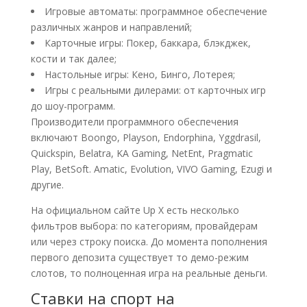
Игровые автоматы: программное обеспечение
различных жанров и направлений;
Карточные игры: Покер, баккара, блэкджек,
кости и так далее;
Настольные игры: Кено, Бинго, Лотерея;
Игры с реальными дилерами: от карточных игр
до шоу-программ.
Производители программного обеспечения
включают Boongo, Playson, Endorphina, Yggdrasil,
Quickspin, Belatra, KA Gaming, NetEnt, Pragmatic
Play, BetSoft. Amatic, Evolution, VIVO Gaming, Ezugi и
другие.
На официальном сайте Up X есть несколько
фильтров выбора: по категориям, провайдерам
или через строку поиска. До момента пополнения
первого депозита существует то демо-режим
слотов, то полноценная игра на реальные деньги.
Ставки на спорт на