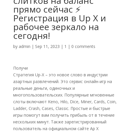
слитков на баланс
прямо сейчас ⚡
Регистрация в Up X и
рабочее зеркало на
сегодня!
by
admin
|
Sep 11, 2023
|
1
|
0 comments
Получи
Стратегия Up-X – это новое слово в индустрии
азартных развлечений. Это сервис онлайн-игр на
реальные деньги, одиночных и
многопользовательских. Популярные мгновенные
слоты включают Keno, Hilo, Dice, Miner, Cards, Coin,
Ladder, Crash, Cases, Classic. Простые и быстрые
игры помогут вам получить прибыль от в течение
нескольких минут. Также зарегистрированный
пользователь на официальном сайте Ap X