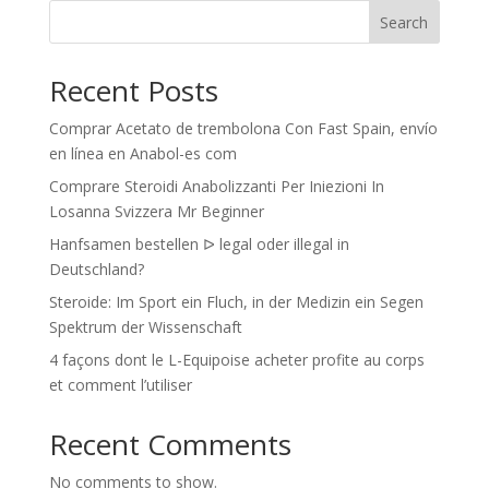
Search
Recent Posts
Comprar Acetato de trembolona Con Fast Spain, envío
en línea en Anabol-es com
Comprare Steroidi Anabolizzanti Per Iniezioni In
Losanna Svizzera Mr Beginner
Hanfsamen bestellen ᐅ legal oder illegal in
Deutschland?
Steroide: Im Sport ein Fluch, in der Medizin ein Segen
Spektrum der Wissenschaft
4 façons dont le L-Equipoise acheter profite au corps
et comment l’utiliser
Recent Comments
No comments to show.