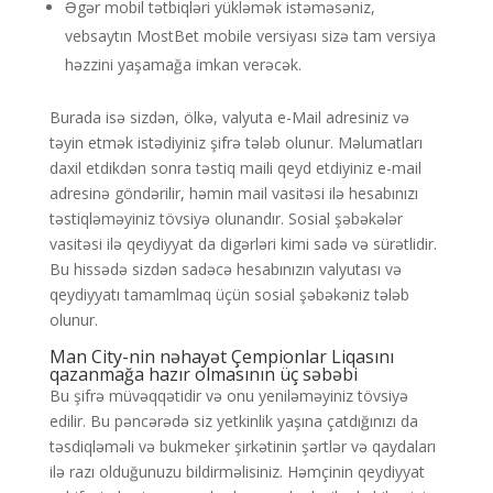
Əgər mobil tətbiqləri yükləmək istəməsəniz,
vebsaytın MostBet mobile versiyası sizə tam versiya
həzzini yaşamağa imkan verəcək.
Burada isə sizdən, ölkə, valyuta e-Mail adresiniz və
təyin etmək istədiyiniz şifrə tələb olunur. Məlumatları
daxil etdikdən sonra təstiq maili qeyd etdiyiniz e-mail
adresinə göndərilir, həmin mail vasitəsi ilə hesabınızı
təstiqləməyiniz tövsiyə olunandır. Sosial şəbəkələr
vasitəsi ilə qeydiyyat da digərləri kimi sadə və sürətlidir.
Bu hissədə sizdən sadəcə hesabınızın valyutası və
qeydiyyatı tamamlmaq üçün sosial şəbəkəniz tələb
olunur.
Man City-nin nəhayət Çempionlar Liqasını
qazanmağa hazır olmasının üç səbəbi
Bu şifrə müvəqqətidir və onu yeniləməyiniz tövsiyə
edilir. Bu pəncərədə siz yetkinlik yaşına çatdığınızı da
təsdiqləməli və bukmeker şirkətinin şərtlər və qaydaları
ilə razı olduğunuzu bildirməlisiniz. Həmçinin qeydiyyat