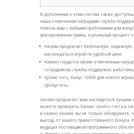
В дополнение к этим слотам также доступны
наша отмеченная наградами служба поддержк
помочь вам с любыми проблемами или вопрос
фиксированная сумма, а реальный процент 
Vavada предлагает безопасную, надежную, 
наслаждаться игрой по удобной цене.
Казино гордится своим отмеченным наград
сотрудников службы поддержки, работающих
Кроме того, бонус 1000€ для нового игрок
пропустить.
Vavada предлагает вам насладиться лучшим 
можете проверить баланс своего счета и ож
в казино Vavada, вы не только обнаружите, 
выгоду от нашего приветственного бонуса. 
ведущих поставщиков программного обеспеч
выберите один из наших предварительно ут