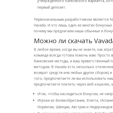
утвержденного банковского варианта, кот
первый депозит.
Первоначальным разработчиком является Ne
Vavada. И это лишь одно из многих бонусных
почему мы предлагаем наши обычные и бонус
Можно ли скачать Vavada
В любое время, когда вы не знаете, как игра
команда всегда готова помочь вам. Просто 
банковские методы, и ваш приветственный п
методом. В Vavada есть несколько отключен
возврат средств или любых других сборов) и
того, предпочитаете ли вы использовать на
предпочитаете платить через веб-кошелек, 
Итак, чтобы насладиться бонусом, не напря
Игроки из Великобритании, Египта, Испани
Норвегии, Швеции, Австрии и Нидерландо