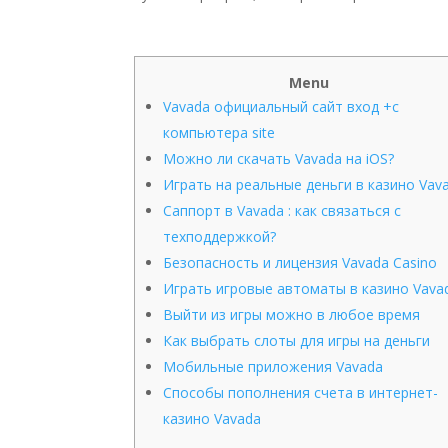
Menu
Vavada официальный сайт вход +с
компьютера site
Можно ли скачать Vavada на iOS?
Играть на реальные деньги в казино Vav
Саппорт в Vavada : как связаться с
техподдержкой?
Безопасность и лицензия Vavada Casino
Играть игровые автоматы в казино Vava
Выйти из игры можно в любое время
Как выбрать слоты для игры на деньги
Мобильные приложения Vavada
Способы пополнения счета в интернет-
казино Vavada