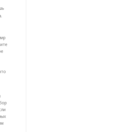
шь
.
мир
рите
ое
что
и
ыбор
сли
ных
ым