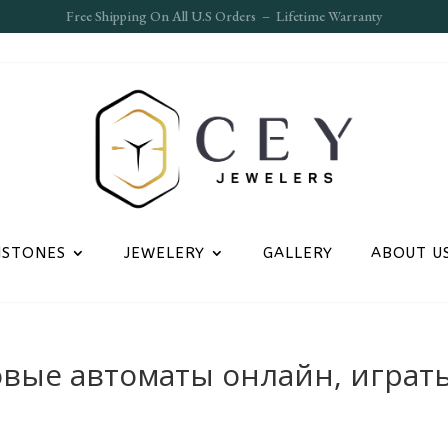
Free S
hipping On All U.S Orders – Lifetime Warranty
MSTONES
JEWELERY
GALLERY
ABOUT U
овые автоматы онлайн, играт