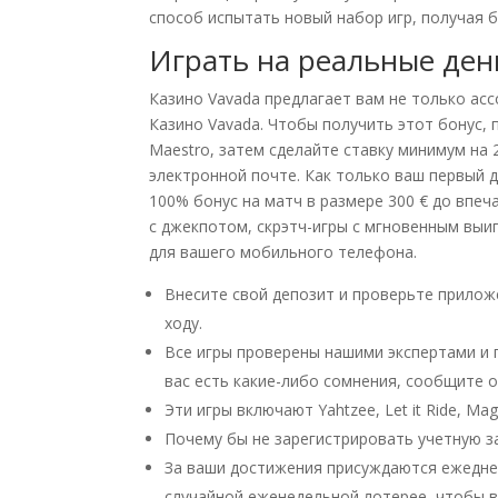
способ испытать новый набор игр, получая б
Играть на реальные день
Казино Vavada предлагает вам не только асс
Казино Vavada. Чтобы получить этот бонус, 
Maestro, затем сделайте ставку минимум на 
электронной почте. Как только ваш первый д
100% бонус на матч в размере 300 € до впе
с джекпотом, скрэтч-игры с мгновенным выиг
для вашего мобильного телефона.
Внесите свой депозит и проверьте приложе
ходу.
Все игры проверены нашими экспертами и 
вас есть какие-либо сомнения, сообщите о
Эти игры включают Yahtzee, Let it Ride, Mag
Почему бы не зарегистрировать учетную з
За ваши достижения присуждаются ежеднев
случайной еженедельной лотерее, чтобы в