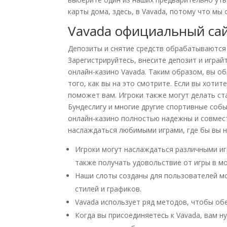
карты дома, здесь, в Vavada, потому что мы
Vavada официальный сай
Депозиты и снятие средств обрабатываются
Зарегистрируйтесь, внесите депозит и игра
онлайн-казино Vavada. Таким образом, вы о
того, как вы на это смотрите. Если вы хотит
поможет вам. Игроки также могут делать ста
Бундеслигу и многие другие спортивные событ
онлайн-казино полностью надежны и совмес
наслаждаться любимыми играми, где бы вы н
Игроки могут наслаждаться различными игр
также получать удовольствие от игры в мо
Наши слоты созданы для пользователей мо
стилей и графиков.
Vavada использует ряд методов, чтобы о
Когда вы присоединяетесь к Vavada, вам 